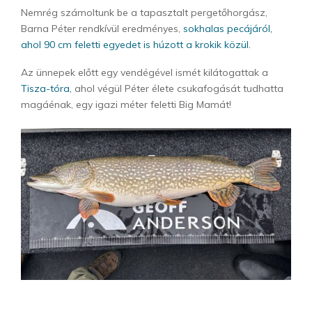
Nemrég számoltunk be a tapasztalt pergetőhorgász,
Barna Péter rendkívül eredményes,
sokhalas pecájáról,
ahol 90 cm feletti egyedet is húzott a krokik közül.
Az ünnepek előtt egy vendégével ismét kilátogattak a
Tisza-tóra,
ahol végül Péter élete csukafogását tudhatta
magáénak, egy igazi méter feletti Big Mamát!