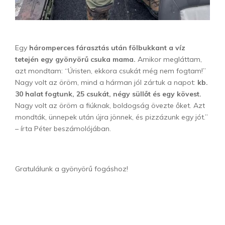
Egy
háromperces fárasztás után fölbukkant a víz
tetején egy gyönyörű csuka mama.
Amikor megláttam,
azt mondtam: “Úristen, ekkora csukát még nem fogtam!”
Nagy volt az öröm, mind a hárman jól zártuk a napot:
kb.
30 halat fogtunk, 25 csukát, négy süllőt és egy kövest.
Nagy volt az öröm a fiúknak, boldogság övezte őket. Azt
mondták, ünnepek után újra jönnek, és pizzázunk egy jót.”
– írta Péter beszámolójában.
Gratulálunk a gyönyörű fogáshoz!