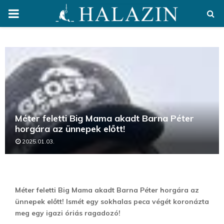
PRIMARY
MENU
Méter feletti Big Mama akadt Barna Péter
horgára az ünnepek előtt!
2025.01.03.
Méter feletti Big Mama akadt Barna Péter horgára az
ünnepek előtt! Ismét egy sokhalas peca végét koronázta
meg egy igazi óriás ragadozó!