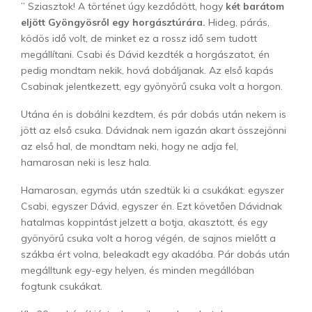
” Sziasztok! A történet úgy kezdődött, hogy
két barátom
eljött Gyöngyösről egy horgásztúrára.
Hideg, párás,
ködös idő volt, de minket ez a rossz idő sem tudott
megállítani. Csabi és Dávid kezdték a horgászatot, én
pedig mondtam nekik, hová dobáljanak. Az első kapás
Csabinak jelentkezett, egy gyönyörű csuka volt a horgon.
Utána én is dobálni kezdtem, és pár dobás után nekem is
jött az első csuka. Dávidnak nem igazán akart összejönni
az első hal, de mondtam neki, hogy ne adja fel,
hamarosan neki is lesz hala.
Hamarosan, egymás után szedtük ki a csukákat: egyszer
Csabi, egyszer Dávid, egyszer én. Ezt követően Dávidnak
hatalmas koppintást jelzett a botja, akasztott, és egy
gyönyörű csuka volt a horog végén, de sajnos mielőtt a
szákba ért volna, beleakadt egy akadóba. Pár dobás után
megálltunk egy-egy helyen, és minden megállóban
fogtunk csukákat.