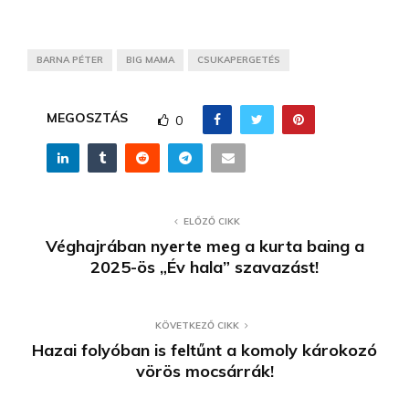
BARNA PÉTER
BIG MAMA
CSUKAPERGETÉS
MEGOSZTÁS
0
ELŐZŐ CIKK
Véghajrában nyerte meg a kurta baing a
2025-ös „Év hala” szavazást!
KÖVETKEZŐ CIKK
Hazai folyóban is feltűnt a komoly károkozó
vörös mocsárrák!