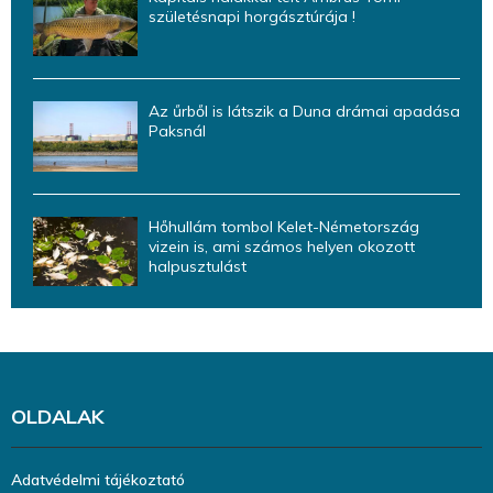
születésnapi horgásztúrája !
Az űrből is látszik a Duna drámai apadása
Paksnál
Hőhullám tombol Kelet-Németország
vizein is, ami számos helyen okozott
halpusztulást
OLDALAK
Adatvédelmi tájékoztató