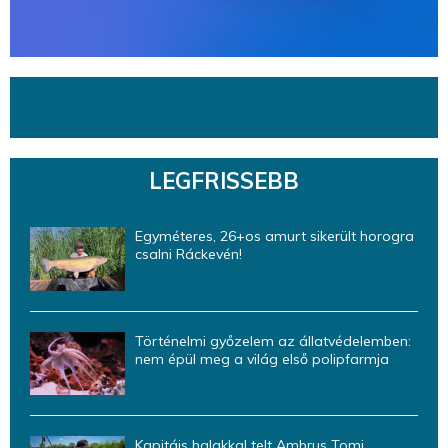
LEGFRISSEBB
Egyméteres, 26+os amurt sikerült horogra
csalni Ráckevén!
Történelmi győzelem az állatvédelemben:
nem épül meg a világ első polipfarmja
Kapitáis halakkal telt Ambrus Tomi