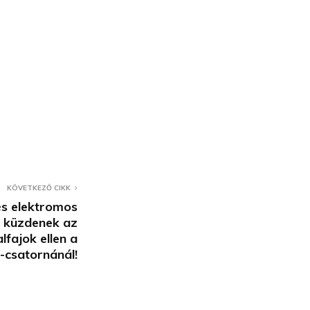
KÖVETKEZŐ CIKK
és elektromos
s küzdenek az
lfajok ellen a
i-csatornánál!