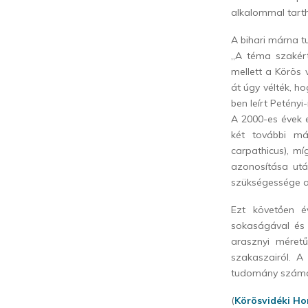
alkalommal tarth
A bihari márna t
„A téma szakért
mellett a Körös
át úgy vélték, h
ben leírt Petényi
A 2000-es évek 
két további má
carpathicus), mí
azonosítása utá
szükségessége a 
Ezt követően é
sokaságával és
arasznyi méret
szakaszairól. A
tudomány számára
(
Körösvidéki Ho