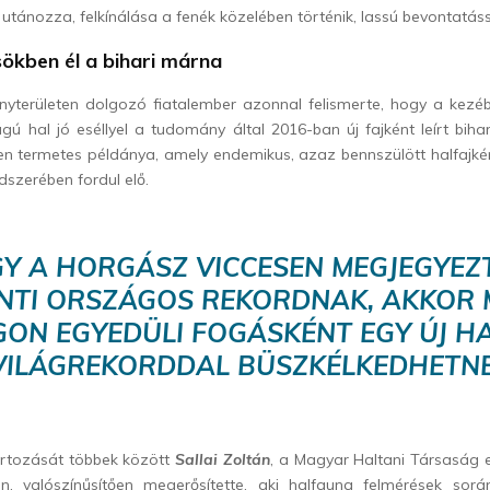
át utánozza, felkínálása a fenék közelében történik, lassú bevontatáss
ökben él a bihari márna
yterületen dolgozó fiatalember azonnal felismerte, hogy a kezéb
ú hal jó eséllyel a tudomány által 2016-ban új fajként leírt bih
gen termetes példánya, amely endemikus, azaz bennszülött halfajké
dszerében fordul elő.
Y A HORGÁSZ VICCESEN MEGJEGYEZT
ENTI ORSZÁGOS REKORDNAK, AKKOR 
GON EGYEDÜLI FOGÁSKÉNT EGY ÚJ HA
VILÁGREKORDDAL BÜSZKÉLKEDHETNE
artozását többek között
Sallai Zoltán
, a Magyar Haltani Társaság e
n, valószínűsítően megerősítette, aki halfauna felmérések so