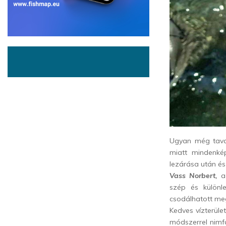
Ugyan még tava
miatt mindenké
lezárása után és 
Vass Norbert,
a
szép és különl
csodálhatott meg
Kedves vízterüle
módszerrel nim