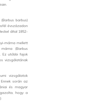
zain.
 (Barbus barbus)
ásfél évszázadon
eckel által 1852-
yi-márna mellett
i márna (Barbus
. Ez utóbbi fajok
os vizsgálatának
umi vizsgálatok
 Ennek során az
ániai és magyar
igazolta, hogy a
)