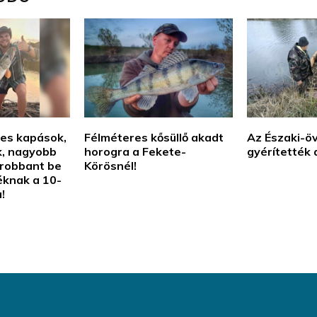
es kapások,
Félméteres kősüllő akadt
Az Északi-ö
, nagyobb
horogra a Fekete-
gyérítették 
 robbant be
Körösnél!
éknak a 10-
!