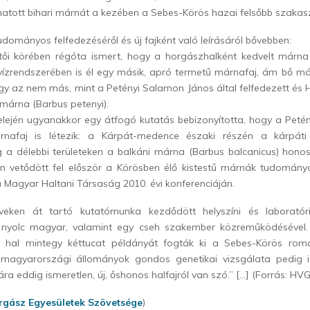
atott bihari márnát a kezében a Sebes-Körös hazai felsőbb szakas
udományos felfedezéséről és új fajként való leírásáról bővebben:
ői körében régóta ismert, hogy a horgászhalként kedvelt márna
 vízrendszerében is él egy másik, apró termetű márnafaj, ám bő m
ogy az nem más, mint a Petényi Salamon János által felfedezett és H
-márna (Barbus petenyi).
elején ugyanakkor egy átfogó kutatás bebizonyította, hogy a Petén
rnafaj is létezik: a Kárpát-medence északi részén a kárpát
g a délebbi területeken a balkáni márna (Barbus balcanicus) honos
n vetődött fel először a Körösben élő kistestű márnák tudomány
Magyar Haltani Társaság 2010. évi konferenciáján.
veken át tartó kutatómunka kezdődött helyszíni és laboratóri
 nyolc magyar, valamint egy cseh szakember közreműködésével.
ű hal mintegy kéttucat példányát fogták ki a Sebes-Körös rom
 magyarországi állományok gondos genetikai vizsgálata pedig 
 eddig ismeretlen, új, őshonos halfajról van szó.” […] (Forrás: HVG
rgász Egyesületek Szövetsége
)