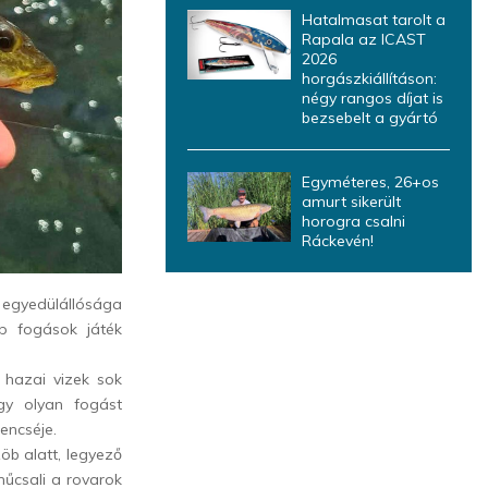
Hatalmasat tarolt a
Rapala az ICAST
2026
horgászkiállításon:
négy rangos díjat is
bezsebelt a gyártó
Egyméteres, 26+os
amurt sikerült
horogra csalni
Ráckevén!
egyedülállósága
p fogások játék
a hazai vizek sok
gy olyan fogást
encséje.
öb alatt, legyező
űcsali a rovarok