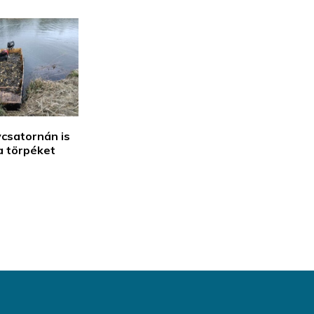
vcsatornán is
a törpéket