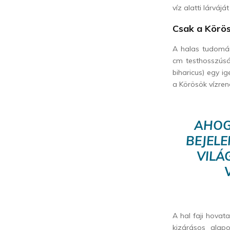
víz alatti lárváj
Csak a Körös
A halas tudomán
cm testhosszúság
biharicus) egy i
a Körösök vízren
AHOG
BEJEL
VILÁ
A hal faji hovat
kizárásos alapo