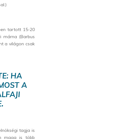
al.)
en tartott 15-20
ari márna (Barbus
nt a világon csak
E: HA
MOST A
LFAJI
.
lnökségi tagja is
rán maga is több