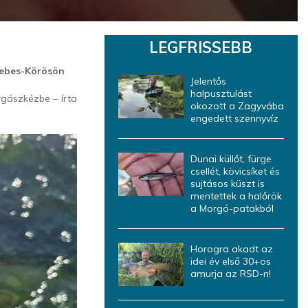
LEGFRISSEBB
Sebes-Körösön
Jelentős
halpusztulást
rgászkézbe – írta
okozott a Zagyvába
engedett szennyvíz
Dunai küllőt, fürge
csellét, kövicsíket és
sujtásos küszt is
mentettek a halőrök
a Morgó-patakból
Horogra akadt az
idei év első 30+os
amurja az RSD-n!