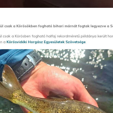
ül csak a Körösökben fogható bihari márnát fogtak legyezve a 
l csak a Körösben fogható halfaj rekordméretű példánya került ho
án a
Körösvidéki Horgász Egyesületek Szövetsége
.