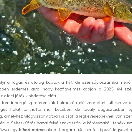
lyi a fogás és utólag kaptak a hírt, de szenzációszámba menő 
ppen érdemes arra, hogy közfigyelmet kapjon a 2025. évi szé
az idei játék kihirdetése előtt.
 trendi horgászpreferenciák halmazán előszeretettel túltekintve 
eges halát tarthatta már kezében, de tavaly augusztusban e
, amelyhez világviszonylatban is csak a legkevesebbeknek van szer
tén, a Sebes-Körös hazai felső szakaszán, a körösszakáli fenékküsz
fázva egy
bihari márna
akadt horgára. (A „nimfa” típusú legyező m