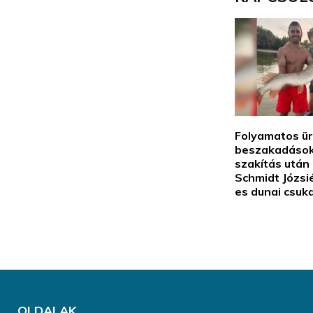
Folyamatos ür
beszakadások
szakítás után
Schmidt Józsi
es dunai csuka
OLDALAK