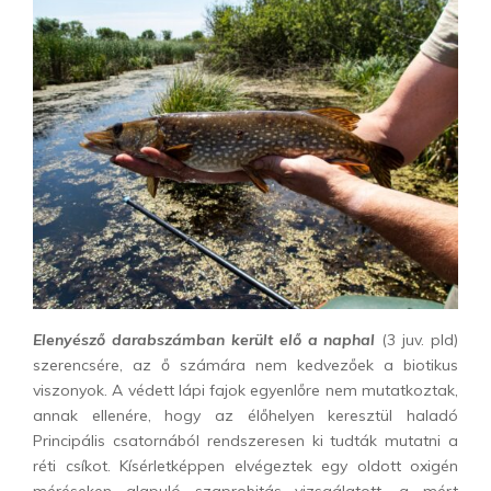
Elenyésző darabszámban került elő a naphal
(3 juv. pld)
szerencsére, az ő számára nem kedvezőek a biotikus
viszonyok. A védett lápi fajok egyenlőre nem mutatkoztak,
annak ellenére, hogy az élőhelyen keresztül haladó
Principális csatornából rendszeresen ki tudták mutatni a
réti csíkot. Kísérletképpen elvégeztek egy oldott oxigén