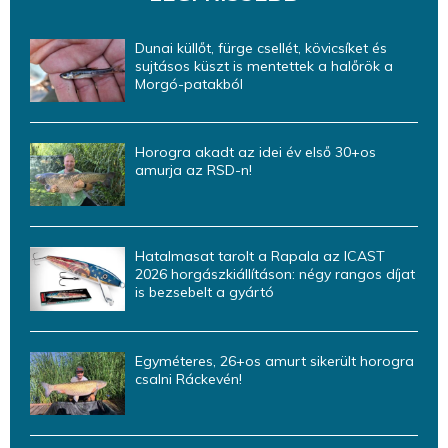
Dunai küllőt, fürge csellét, kövicsíket és
sujtásos küszt is mentettek a halőrök a
Morgó-patakból
Horogra akadt az idei év első 30+os
amurja az RSD-n!
Hatalmasat tarolt a Rapala az ICAST
2026 horgászkiállításon: négy rangos díjat
is bezsebelt a gyártó
Egyméteres, 26+os amurt sikerült horogra
csalni Ráckevén!