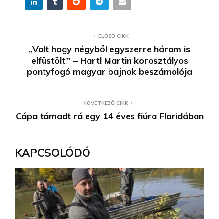
ELŐZŐ CIKK
„Volt hogy négyből egyszerre három is
elfüstölt!” – Hartl Martin korosztályos
pontyfogó magyar bajnok beszámolója
KÖVETKEZŐ CIKK
Cápa támadt rá egy 14 éves fiúra Floridában
KAPCSOLÓDÓ