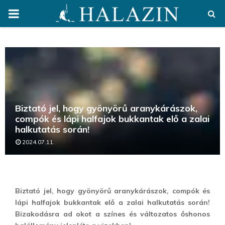
PRIMARY
MENU
Biztató jel, hogy gyönyörű aranykárászok,
compók és lápi halfajok bukkantak elő a zalai
halkutatás során!
2024.07.11.
Biztató jel, hogy gyönyörű aranykárászok, compók és
lápi halfajok bukkantak elő a zalai halkutatás során!
Bizakodásra ad okot a színes és változatos őshonos