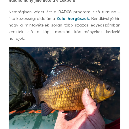
halállomány jelenléte a vizekben!
Nemrégiben véget ért a RAD08 program első turnusa –
írta közösségi oldalán a
Zalai horgászok.
Rendkívül jó hír,
hogy a mintavételek során több százas egyedszámban
kerültek elő a lápi, mocsári körülményeket kedvelő
halfajok.