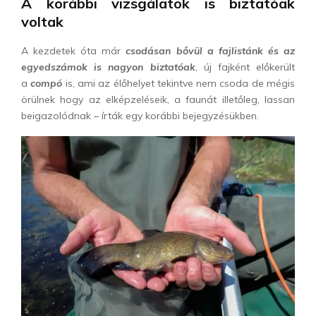
A korábbi vizsgálatok is biztatóak
voltak
A kezdetek óta már
csodásan bővül a fajlistánk
és az
egyedszámok is nagyon biztatóak
, új fajként előkerült
a
compó
is, ami az élőhelyet tekintve nem csoda de mégis
örülnek hogy az elképzeléseik, a faunát illetőleg, lassan
beigazolódnak – írták egy korábbi bejegyzésükben.