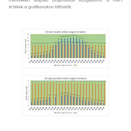
méréseken alapuló szaprobitás vizsgálatott, a mért
értékek a grafikonokon láthatók.