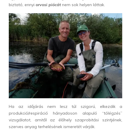
biztató, ennyi
orvosi piócát
nem sok helyen láttak.
Ha az időjárás nem lesz túl szigorú, elkezdik a
produkció/respiráció hányadoson alapuló “tólégzés”
vizsgálatot, amitől az élőhely szaprobitási szintjének,
szerves anyag terhelésének ismeretét várják.