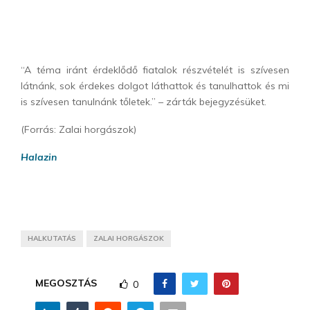
“A téma iránt érdeklődő fiatalok részvételét is szívesen
látnánk, sok érdekes dolgot láthattok és tanulhattok és mi
is szívesen tanulnánk tőletek.” – zárták bejegyzésüket.
(Forrás: Zalai horgászok)
Halazin
HALKUTATÁS
ZALAI HORGÁSZOK
MEGOSZTÁS
0