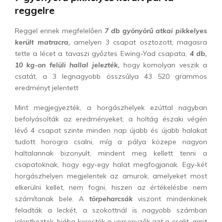
reggelre
Reggel ennek megfelelően
7 db gyönyörű atkai pikkelyes
került matracra,
amelyen 3 csapat osztozott, magasra
tette a lécet a tavaszi győztes Ewing-Yad csapata,
4 db,
10 kg-on felüli hallal jelezték,
hogy komolyan veszik a
csatát, a 3 legnagyobb összsúlya 43 520 grammos
eredményt jelentett
Mint megjegyezték, a horgászhelyek ezúttal nagyban
befolyásolták az eredményeket, a holtág északi végén
lévő 4 csapat szinte minden nap újabb és újabb halakat
tudott horogra csalni, míg a pálya közepe nagyon
haltalannak bizonyult, mindent meg kellett tenni a
csapatoknak, hogy egy-egy halat megfogjanak. Egy-két
horgászhelyen megjelentek az amurok, amelyeket most
elkerülni kellet, nem fogni, hiszen az értékelésbe nem
számítanak bele. A
törpeharcsák
viszont mindenkinek
feladták a leckét, a szokottnál is nagyobb számban
jelentkeztek, hiába keresték a versenyzők azt a csalit, amit