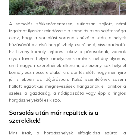
A sorsolás zökkenőmentesen, rutinosan zajlott, némi
izgalmat ilyenkor mindössze a sorsolás azon sajátossága
okoz, hogy a sorsolási sorrend kihúzása után, a helyek
húzásánál az első horgászhely cserélhető, visszaadható.
Ez bizony komoly fejtörést okoz a párosoknak, vannak
olyan favorit helyek, amelyeknek örülnek, néhány olyan is,
amit nagyon szeretnének elkerülni, de bizony sok helynél
komoly eszmecsere alakul ki a döntés előtt, hogy mennyire
jó is ebben az időjárásban. Külső szemlélőnek sosem
hallott egzotikus megnevezések hangzanak el, amikor a
szeles, a gazdaság, a nádiposzáta vagy épp a ringlós
horgászhelyekről esik szó.
Sorsolás után már repültek is a
szerelékek!
Mint írták, a horgászhelyek elfoglalása ezúttal a