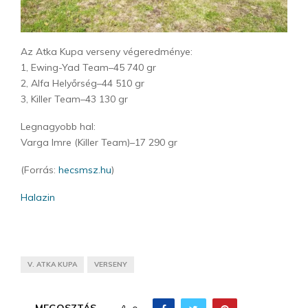
Az Atka Kupa verseny végeredménye:
1, Ewing-Yad Team–45 740 gr
2, Alfa Helyőrség–44 510 gr
3, Killer Team–43 130 gr
Legnagyobb hal:
Varga Imre (Killer Team)–17 290 gr
(Forrás:
hecsmsz.hu
)
Halazin
V. ATKA KUPA
VERSENY