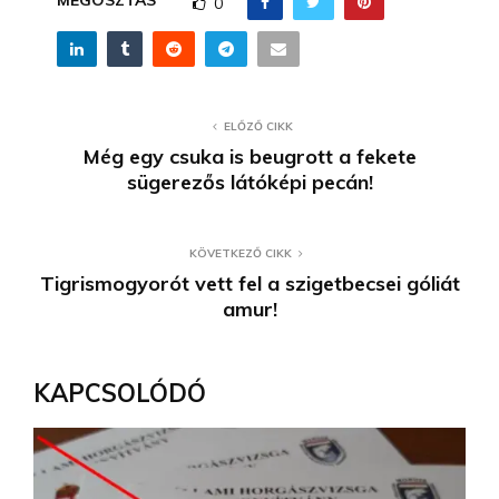
MEGOSZTÁS
0
ELŐZŐ CIKK
Még egy csuka is beugrott a fekete
sügerezős látóképi pecán!
KÖVETKEZŐ CIKK
Tigrismogyorót vett fel a szigetbecsei góliát
amur!
KAPCSOLÓDÓ