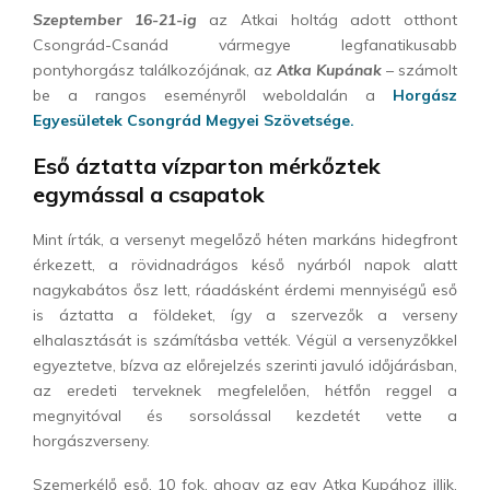
Szeptember 16-21-ig
az Atkai holtág adott otthont
Csongrád-Csanád vármegye legfanatikusabb
pontyhorgász találkozójának, az
Atka Kupának
– számolt
be a rangos eseményről weboldalán a
Horgász
Egyesületek Csongrád Megyei Szövetsége.
Eső áztatta vízparton mérkőztek
egymással a csapatok
Mint írták, a versenyt megelőző héten markáns hidegfront
érkezett, a rövidnadrágos késő nyárból napok alatt
nagykabátos ősz lett, ráadásként érdemi mennyiségű eső
is áztatta a földeket, így a szervezők a verseny
elhalasztását is számításba vették. Végül a versenyzőkkel
egyeztetve, bízva az előrejelzés szerinti javuló időjárásban,
az eredeti terveknek megfelelően, hétfőn reggel a
megnyitóval és sorsolással kezdetét vette a
horgászverseny.
Szemerkélő eső, 10 fok, ahogy az egy Atka Kupához illik,