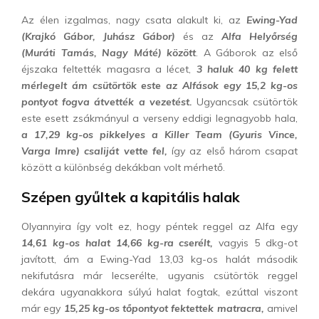
Az élen izgalmas, nagy csata alakult ki, az
Ewing-Yad
(Krajkó Gábor, Juhász Gábor)
és az
Alfa Helyőrség
(Muráti Tamás, Nagy Máté) között
. A Gáborok az első
éjszaka feltették magasra a lécet,
3 haluk 40 kg felett
mérlegelt ám csütörtök este az Alfások egy 15,2 kg-os
pontyot fogva átvették a vezetést.
Ugyancsak csütörtök
este esett zsákmányul a verseny eddigi legnagyobb hala,
a 17,29 kg-os pikkelyes a Killer Team (Gyuris Vince,
Varga Imre) csaliját vette fel,
így az első három csapat
között a különbség dekákban volt mérhető.
Szépen gyűltek a kapitális halak
Olyannyira így volt ez, hogy péntek reggel az Alfa egy
14,61 kg-os halat 14,66 kg-ra cserélt,
vagyis 5 dkg-ot
javított, ám a Ewing-Yad 13,03 kg-os halát második
nekifutásra már lecserélte, ugyanis csütörtök reggel
dekára ugyanakkora súlyú halat fogtak, ezúttal viszont
már egy
15,25 kg-os tőpontyot fektettek matracra,
amivel