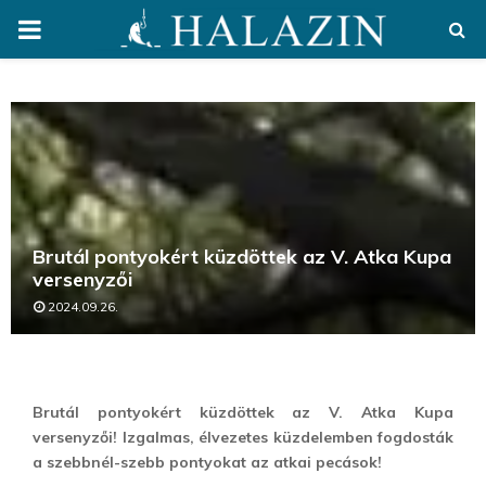
PRIMARY
MENU
Brutál pontyokért küzdöttek az V. Atka Kupa
versenyzői
2024.09.26.
Brutál pontyokért küzdöttek az V. Atka Kupa
versenyzői! Izgalmas, élvezetes küzdelemben fogdosták
a szebbnél-szebb pontyokat az atkai pecások!