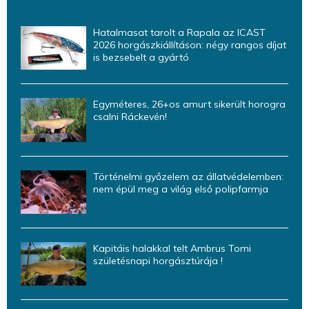
Hatalmasat tarolt a Rapala az ICAST
2026 horgászkiállításon: négy rangos díjat
is bezsebelt a gyártó
Egyméteres, 26+os amurt sikerült horogra
csalni Ráckevén!
Történelmi győzelem az állatvédelemben:
nem épül meg a világ első polipfarmja
Kapitáis halakkal telt Ambrus Tomi
születésnapi horgásztúrája !