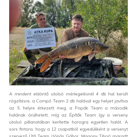
A mindent eldöntő utolsó mérlegelésnél 4 db hal került
rögzítésre, a Compó Team 2 db halával egy helyet javítva
az 5. helyre érkezett meg, a Popák Team a második
halának örülhetett, míg az Építők Team így a verseny
utolsó pillanatában kerítette horogra egyetlen halát. A
sors fintora, hogy a 12 csapatból egyedüliként a versenyt
szervező Ütő Team (Jónás Gábor, Magony Tibor) maradt