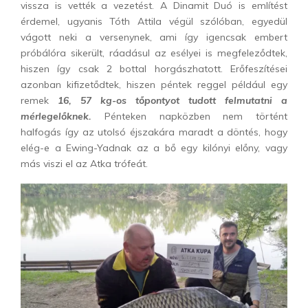
vissza is vették a vezetést. A Dinamit Duó is említést
érdemel, ugyanis Tóth Attila végül szólóban, egyedül
vágott neki a versenynek, ami így igencsak embert
próbálóra sikerült, ráadásul az esélyei is megfeleződtek,
hiszen így csak 2 bottal horgászhatott. Erőfeszítései
azonban kifizetődtek, hiszen péntek reggel például egy
remek
16, 57 kg-os tőpontyot tudott felmutatni a
mérlegelőknek.
Pénteken napközben nem történt
halfogás így az utolsó éjszakára maradt a döntés, hogy
elég-e a Ewing-Yadnak az a bő egy kilónyi előny, vagy
más viszi el az Atka trófeát.