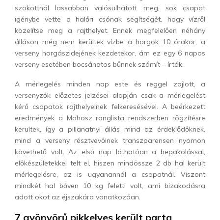
szokottnál lassabban valósulhatott meg, sok csapat
igénybe vette a halőri csónak segítségét, hogy vízről
közelítse meg a rajthelyet. Ennek megfelelően néhány
álláson még nem kerültek vízbe a horgok 10 órakor, a
verseny horgászidejének kezdetekor, ám ez egy 6 napos
verseny esetében bocsánatos bűnnek számít – írták.
A mérlegelés minden nap este és reggel zajlott, a
versenyzők előzetes jelzései alapján csak a mérlegelést
kérő csapatok rajthelyeinek felkeresésével. A beérkezett
eredmények a Mohosz ranglista rendszerben rögzítésre
kerültek, így a pillanatnyi állás mind az érdeklődőknek,
mind a verseny résztvevőinek transzparensen nyomon
követhető volt. Az első nap láthatóan a bepakolással,
előkészületekkel telt el, hiszen mindössze 2 db hal került
mérlegelésre, az is ugyanannál a csapatnál. Viszont
mindkét hal bőven 10 kg feletti volt, ami bizakodásra
adott okot az éjszakára vonatkozóan.
7 gyönyörű pikkelyes került parta