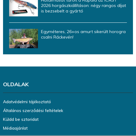
Hatalmasat tarolt a Rapala az ICAST
2026 horgászkiállításon: négy rangos díjat
is bezsebelt a gyártó
Egyméteres, 26+os amurt sikerült horogra
csalni Ráckevén!
OLDALAK
Adatvédelmi tájékoztató
Általános szerződési feltételek
Küldd be sztoridat
Médiaajánlat