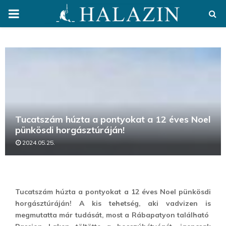
PRIMARY
MENU
Tucatszám húzta a pontyokat a 12 éves Noel
pünkösdi horgásztúráján!
2024.05.25.
Tucatszám húzta a pontyokat a 12 éves Noel pünkösdi
horgásztúráján! A kis tehetség, aki vadvizen is
megmutatta már tudását, most a Rábapatyon található