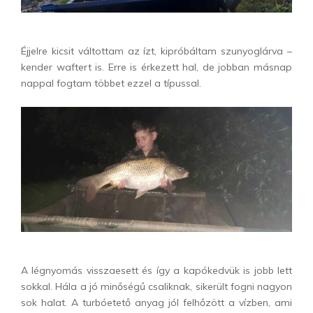
Éjjelre kicsit váltottam az ízt, kipróbáltam szunyoglárva –
kender waftert is. Erre is érkezett hal, de jobban másnap
nappal fogtam többet ezzel a típussal.
A légnyomás visszaesett és így a kapókedvük is jobb lett
sokkal. Hála a jó minőségű csaliknak, sikerült fogni nagyon
sok halat. A turbóetető anyag jól felhőzött a vízben, ami