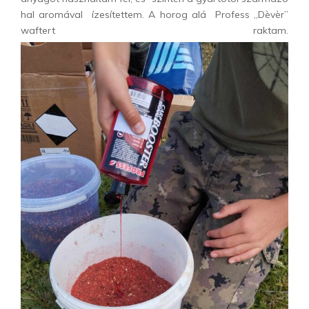
hal aromával ízesítettem. A horog alá Profess „Dèvèr”
waftert raktam.