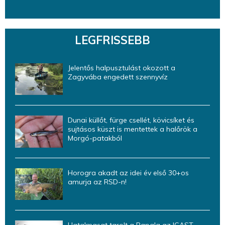
LEGFRISSEBB
Jelentős halpusztulást okozott a
Zagyvába engedett szennyvíz
Dunai küllőt, fürge csellét, kövicsíket és
sujtásos küszt is mentettek a halőrök a
Morgó-patakból
Horogra akadt az idei év első 30+os
amurja az RSD-n!