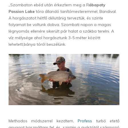
„Szombaton ebéd után érkeztem meg a R
ábapaty
Passion Lake
tóra állandó tanítómesteremmel, Bandival.
A horgászatot hétfő délutánig terveztük, és szinte
folyamat be voltunk dobva. Szombati napon a magas
lègnyomás ellenére sikerült pár halat a szákba terelni. A
víz mélysége ahol horgásztunk 3-5 méter között
lehetett,bánya tóról beszélünk.
Methodos módszerrel kezdtem,
Profess
turbó etető
anyagot használtam fel, és szintén a gyártótól származó