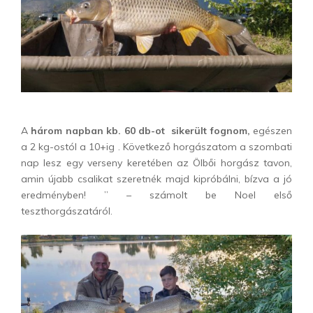
A
három napban kb. 60 db-ot sikerült fognom,
egészen
a 2 kg-ostól a 10+ig . Következő horgászatom a szombati
nap lesz egy verseny keretében az Ölbői horgász tavon,
amin újabb csalikat szeretnék majd kipróbálni, bízva a jó
eredményben! ” – számolt be Noel első
teszthorgászatáról.