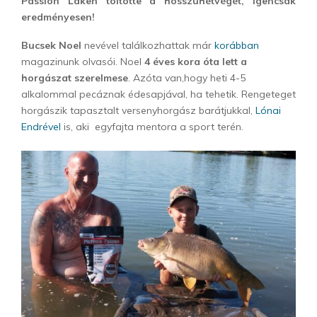
Passion Laken töltötte a hosszúhétvégét, igencsak
eredményesen!
Bucsek Noel
nevével találkozhattak már
korábban
magazinunk olvasói. Noel
4 éves kora óta lett a
horgászat szerelmese
. Azóta van,hogy heti 4-5
alkalommal pecáznak édesapjával, ha tehetik. Rengeteget
horgászik tapasztalt versenyhorgász barátjukkal,
Lónai
Endrével
is, aki egyfajta mentora a sport terén.