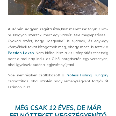
A Rábán nagyon régóta űzik
,hisz mellettünk folyik 3 km-
re. Nagyon szeretik, mert egy vadvíz, tele meglepetèssel.
Gyakori azért, hogy „idegenbe” is eljárnak, és egy-egy
környékbeli tavat látogatnak meg, ahogy most is tették a
Passion Laken
. Nem hiába, hisz a kis utánpótlás tehetség
pont a mai nap indul az Ölbői horgásztón egy versenyen,
ahol igyekszik tudása legjavát nyújtani.
Noel nemrégiben csatlakozott a
Profess Fishing Hungary
csapatához, ahol szintén nagy reménységként tartják őt
számon, hisz
MÉG CSAK 12 ÉVES, DE MÁR
FELNŐTTEKET MEGSZÉGYENÍTŐ