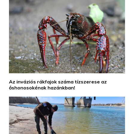
Az inváziós rákfajok száma tízszerese az
őshonosokénak hazánkban!