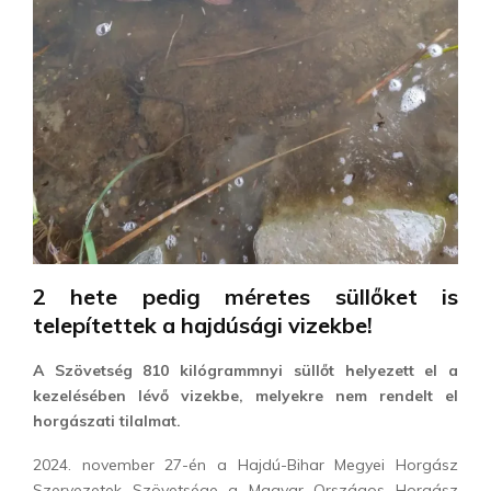
2 hete pedig méretes süllőket is
telepítettek a hajdúsági vizekbe!
A Szövetség 810 kilógrammnyi süllőt helyezett el a
kezelésében lévő vizekbe, melyekre nem rendelt el
horgászati tilalmat.
2024. november 27-én a Hajdú-Bihar Megyei Horgász
Szervezetek Szövetsége a Magyar Országos Horgász