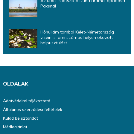
Az űrből is látszik a Duna drámai apadása
Paksnál
Hőhullám tombol Kelet-Németország
vizein is, ami számos helyen okozott
halpusztulást
OLDALAK
Adatvédelmi tájékoztató
Általános szerződési feltételek
Küldd be sztoridat
Médiaajánlat