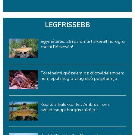
LEGFRISSEBB
Egyméteres, 26+os amurt sikerült horogra
csalni Ráckevén!
Történelmi győzelem az állatvédelemben:
nem épül meg a világ első polipfarmja
Kapitáis halakkal telt Ambrus Tomi
születésnapi horgásztúrája !