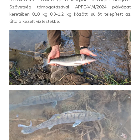
Szövetség támogatásával ÁPFE-VI/4/2024 pályázat
keretében 810 kg 0,3-1,2 kg közötti süllőt telepített az
általa kezelt víztestekbe.