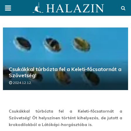
PRIMARY
MENU
Csukákkal túrbózta fel a Keleti-főcsatornát a
Szövetség!
2024.12.12.
Csukákkal túrbózta fel a Keleti-főcsatornát a
Szövetség! Öt helyszínen történt kihelyezés, de jutott a
krokodilokból a Látóképi-horgásztóba is.