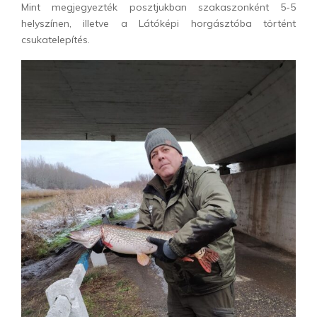
Mint megjegyezték posztjukban szakaszonként 5-5
helyszínen, illetve a Látóképi horgásztóba történt
csukatelepítés.