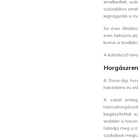
emelkedtek, ezér
százalékos emelé
legnagyobb a mak
Az éves általáno
éves behúzós jeg
kivéve a továbbr
A különböző terü
Horgászre
A Duna-ági horg
halvédelmi és eti
A sokat emlege
harcsahorgász
kiegészítettük 
wobbler is hasz
haladja meg a mű
szabályok megsz