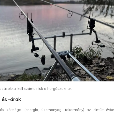
ozásokkal kell számolniuk a horgászoknak:
 és -árak
ás költségei (energia, üzemanyag, takarmány) az elmúlt évb