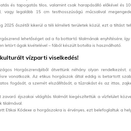
atás és tapogatás tilos, valamint csak harapásálló előkével és 1
lal, vagy legalább 15 cm testhosszúságú műcsalival megengede
 2025 őszétől kikerül a téli kíméleti területek közül, ezt a tiltást t
ászrend lehetőséget ad a fa bottartó tilalmának enyhítésére, így 
en letört ágak kivételével – fából készült botvilla is használható.
kulturált vízparti viselkedés!
gos Horgászrendjéből átvettünk néhány olyan rendelkezést, am
désre vonatkozik. Az etikus horgászok által eddig is betartott sz
zatos fogását, a szemét elszállítását, a tűzrakást és az ittas, zaj
 zavaró éjszakai világítás tilalmát kiegészítettük a vízfelület közv
 tilalmával.
ett Etikai Kódexe a horgászokra is érvényes, ezt belefoglaltuk a he