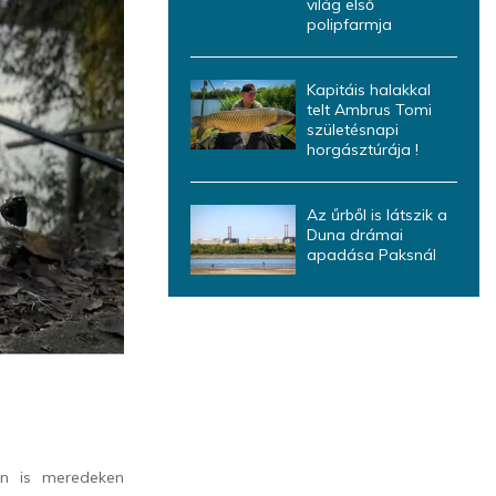
világ első
polipfarmja
Kapitáis halakkal
telt Ambrus Tomi
születésnapi
horgásztúrája !
Az űrből is látszik a
Duna drámai
apadása Paksnál
en is meredeken