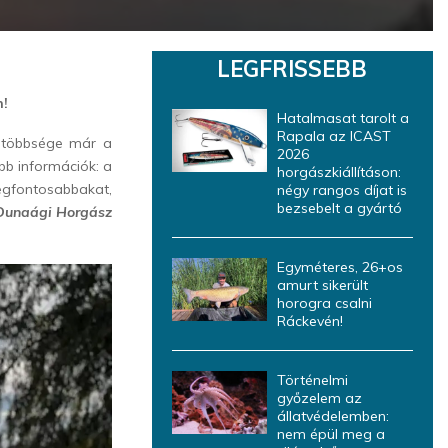
LEGFRISSEBB
n!
Hatalmasat tarolt a
Rapala az ICAST
k többsége már a
2026
abb információk: a
horgászkiállításon:
egfontosabbakat,
négy rangos díjat is
bezsebelt a gyártó
Dunaági Horgász
Egyméteres, 26+os
amurt sikerült
horogra csalni
Ráckevén!
Történelmi
győzelem az
állatvédelemben:
nem épül meg a