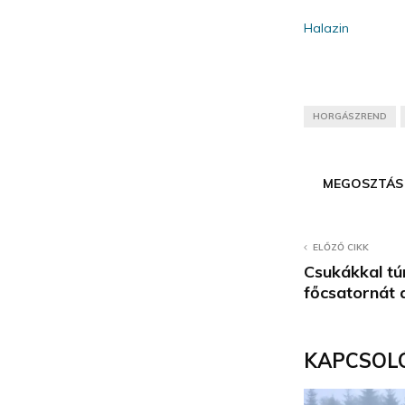
Halazin
HORGÁSZREND
MEGOSZTÁS
ELŐZŐ CIKK
Csukákkal túr
főcsatornát 
KAPCSOL