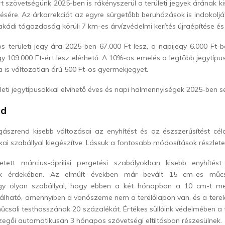
t szövetségünk 2025-ben is rákényszerül a területi jegyek árának k
sére. Az árkorrekciót az egyre sürgetőbb beruházások is indokoljá
ádi tógazdaság körüli 7 km-es árvízvédelmi kerítés újraépítése és
s területi jegy ára 2025-ben 67.000 Ft lesz, a napijegy 6.000 Ft-b
y 109.000 Ft-ért lesz elérhető. A 10%-os emelés a legtöbb jegytípus
a is változatlan árú 500 Ft-os gyermekjegyet.
leti jegytípusokkal elvihető éves és napi halmennyiségek 2025-ben 
nd
ászrend kisebb változásai az enyhítést és az észszerűsítést cél
kai szabállyal kiegészítve. Lássuk a fontosabb módosítások részletei
tett március-áprilisi pergetési szabályokban kisebb enyhítés
ok érdekében. Az elmúlt években már bevált 15 cm-es műcsa
egy olyan szabállyal, hogy ebben a két hónapban a 10 cm-t me
nálható, amennyiben a vonószeme nem a terelőlapon van, és a tere
csali testhosszának 20 százalékát. Értékes süllőink védelmében a 
egői automatikusan 3 hónapos szövetségi eltiltásban részesülnek.