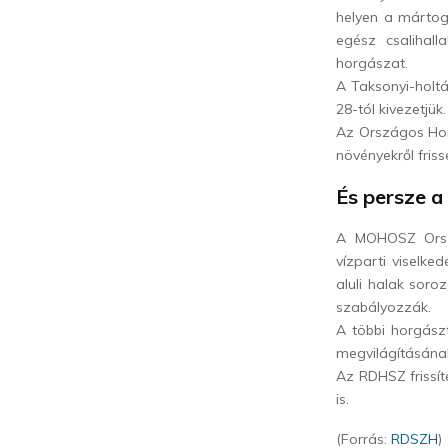
helyen a mártog
egész csalihal
horgászat.
A Taksonyi-holtág
28-tól kivezetjük.
Az Országos Horg
növényekről friss
És persze a 
A MOHOSZ Orszá
vízparti viselke
aluli halak soro
szabályozzák.
A többi horgászt
megvilágításának
Az RDHSZ frissít
is.
(Forrás:
RDSZH
)