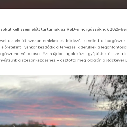
ásokat kell szem előtt tartaniuk az RSD-n horgászóknak 2025-be
ével az elmúlt szezon emlékeinek felidézése mellett a horgászo
 előretekint. Ilyenkor kezdődik a tervezés, kiderülnek a legonfontos
orgászrend változásai. Ezen újdonságok közül gyűjtöttük össze a l
 nyújtsunk a szezonkezdéshez – osztotta meg oldalán a
Ráckevei 