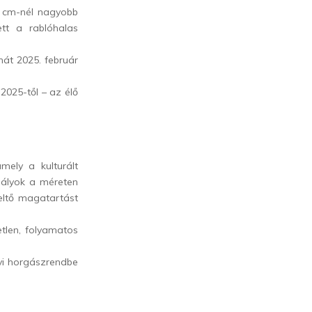
0 cm-nél nagyobb
tt a rablóhalas
ehát 2025. február
2025-től – az élő
ely a kulturált
abályok a méreten
keltő magatartást
etlen, folyamatos
lyi horgászrendbe