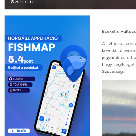
2024.12.12.
Ezeket a változ
A tél beköszönt
következő évre is
jegyárak és a h
hogy segítséget
Szövetség.