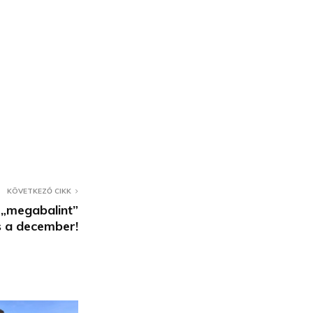
KÖVETKEZŐ CIKK
 „megabalint”
s a december!