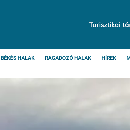
BÉKÉS HALAK
RAGADOZÓ HALAK
HÍREK
M