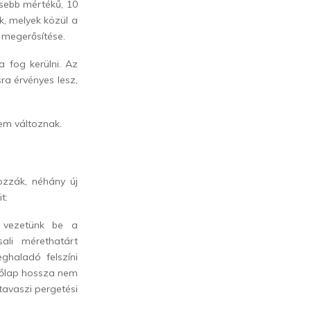
isebb mértékű, 10
k, melyek közül a
 megerősítése.
a fog kerülni. Az
ra érvényes lesz,
sem változnak.
ozzák, néhány új
t:
t vezetünk be a
li mérethatárt
ghaladó felszíni
lőlap hossza nem
tavaszi pergetési