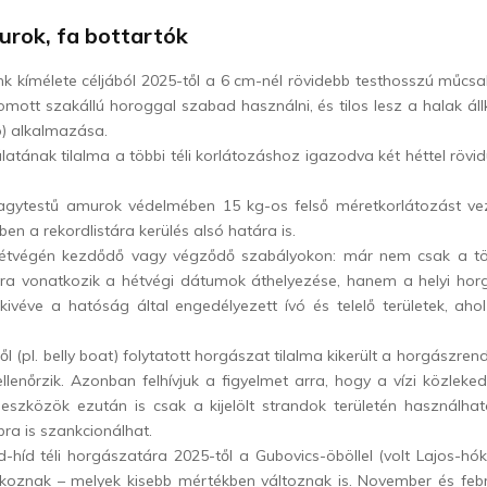
urok, fa bottartók
 kímélete céljából 2025-től a 6 cm-nél rövidebb testhosszú műcsal
yomott szakállú horoggal szabad használni, és tilos lesz a halak ál
ip) alkalmazása.
atának tilalma a többi téli korlátozáshoz igazodva két héttel rövid
gytestű amurok védelmében 15 kg-os felső méretkorlátozást ve
ben a rekordlistára kerülés alsó határa is.
hétvégén kezdődő vagy végződő szabályokon: már nem csak a törv
akra vonatkozik a hétvégi dátumok áthelyezése, hanem a helyi ho
kivéve a hatóság által engedélyezett ívó és telelő területek, aho
 (pl. belly boat) folytatott horgászat tilalma kikerült a horgászrend
lenőrzik. Azonban felhívjuk a figyelmet arra, hogy a vízi közleke
eszközök ezután is csak a kijelölt strandok területén használhat
ra is szankcionálhat.
d-híd téli horgászatára 2025-től a Gubovics-öböllel (volt Lajos-h
koznak – melyek kisebb mértékben változnak is. November és febr