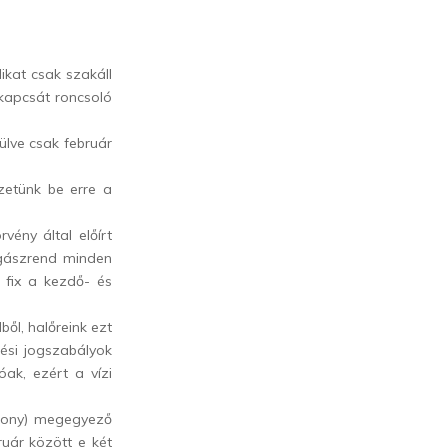
ikat csak szakáll
lkapcsát roncsoló
ülve csak február
zetünk be erre a
ény által előírt
rgászrend minden
l fix a kezdő- és
ből, halőreink ezt
dési jogszabályok
óak, ezért a vízi
ókony) megegyező
uár között e két