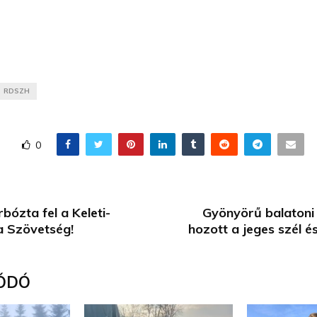
RDSZH
0
bózta fel a Keleti-
Gyönyörű balatoni
a Szövetség!
hozott a jeges szél é
ÓDÓ