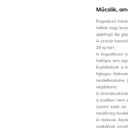
Műcslik, am
Ragadozó halaink
nélküli vagy len
ajakfogó (lip gr
A szonár használ
28-ig tart.
A fogyatkozó na
halfajra, ami egy
Enyhítettünk a 
fajlagos tilalm
rendelkezésére (
végdátum).
A strandeszközből
a jövőben nem el
szerint ezek az 
rendőrség tovább
A ráckevei Árpá
szabályok vonat