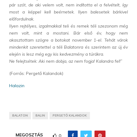
pár szót, de aki velem volt, nem indította el a felvételt, így
most a képpel kell beérnetek. Ilyen balesetek bárkivel
előfordulnak.
Ilyen rejtélyes, izgalmakkal teli és remek téli szezonom még
nem volt, mint a mostani. Bár első év, hogy nem
akasztottam szögre a botokat november 1-el. Tehát várok
mindenkit szeretettel a téli Balatonra és szerintem az új év
elején is lesz még egy kis kedvezmény a túrákra.
Ne felejtsétek: Aki nem dobja, az nem fogja! Kalandra fel!”
(Forrás: Pergető Kalandok)
Halazin
BALATON
BALIN
PERGETŐ KALANDOK
MEGOSZTÁS
0