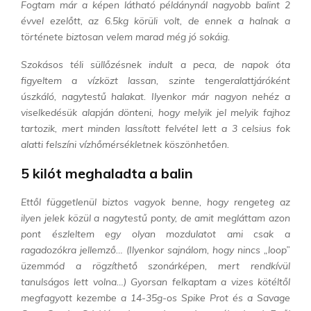
Fogtam már a képen látható példánynál nagyobb balint 2
évvel ezelőtt, az 6.5kg körüli volt, de ennek a halnak a
története biztosan velem marad még jó sokáig.
Szokásos téli süllőzésnek indult a peca, de napok óta
figyeltem a vízközt lassan, szinte tengeralattjáróként
úszkáló, nagytestű halakat. Ilyenkor már nagyon nehéz a
viselkedésük alapján dönteni, hogy melyik jel melyik fajhoz
tartozik, mert minden lassított felvétel lett a 3 celsius fok
alatti felszíni vízhőmérsékletnek köszönhetően.
5 kilót meghaladta a balin
Ettől függetlenül biztos vagyok benne, hogy rengeteg az
ilyen jelek közül a nagytestű ponty, de amit megláttam azon
pont észleltem egy olyan mozdulatot ami csak a
ragadozókra jellemző… (Ilyenkor sajnálom, hogy nincs „loop”
üzemmód a rögzíthető szonárképen, mert rendkívül
tanulságos lett volna…) Gyorsan felkaptam a vizes kötéltől
megfagyott kezembe a 14-35g-os Spike Prot és a Savage