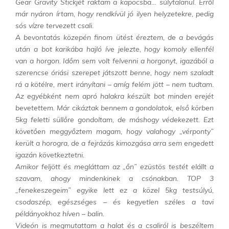
Gear Gravity Stickjét raktam a kapocsba… súlytalanul. Erről
már nyáron írtam, hogy rendkívül jó ilyen helyzetekre, pedig
sós vízre tervezett csali.
A bevontatás közepén finom ütést éreztem, de a bevágás
után a bot karikába hajló íve jelezte, hogy komoly ellenfél
van a horgon. Időm sem volt felvenni a horgonyt, igazából a
szerencse óriási szerepet játszott benne, hogy nem szaladt
rá a kötélre, mert irányítani – amíg felém jött – nem tudtam.
Az egyébként nem apró halakra készült bot minden erejét
bevetettem. Már cikáztak bennem a gondolatok, első körben
5kg feletti süllőre gondoltam, de máshogy védekezett. Ezt
követően meggyőztem magam, hogy valahogy „vérponty”
került a horogra, de a fejrázás kimozgása arra sem engedett
igazán következtetni.
Amikor feljött és megláttam az „őn” ezüstös testét elállt a
szavam, ahogy mindenkinek a csónakban. TOP 3
„fenekeszegeim” egyike lett ez a közel 5kg testsúlyú,
csodaszép, egészséges – és kegyetlen széles a tavi
példányokhoz híven – balin.
Videón is megmutattam a halat és a csaliról is beszéltem