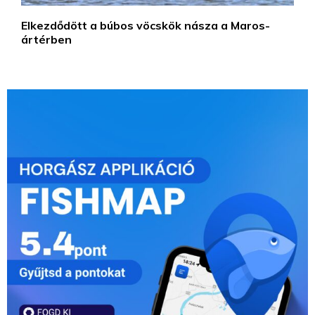
Elkezdődött a búbos vöcskök násza a Maros-
ártérben