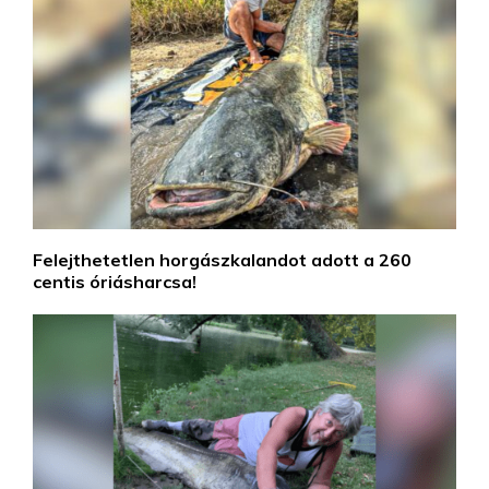
Felejthetetlen horgászkalandot adott a 260
centis óriásharcsa!