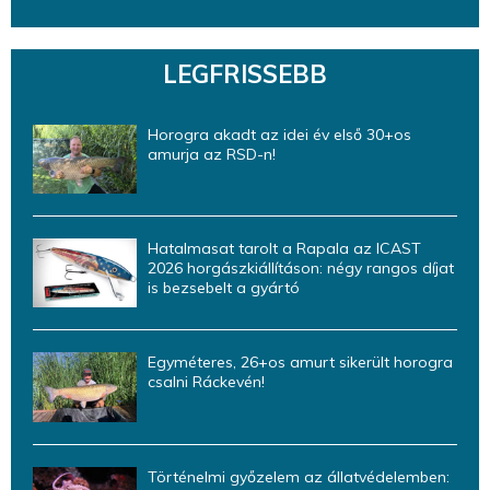
LEGFRISSEBB
Horogra akadt az idei év első 30+os
amurja az RSD-n!
Hatalmasat tarolt a Rapala az ICAST
2026 horgászkiállításon: négy rangos díjat
is bezsebelt a gyártó
Egyméteres, 26+os amurt sikerült horogra
csalni Ráckevén!
Történelmi győzelem az állatvédelemben: