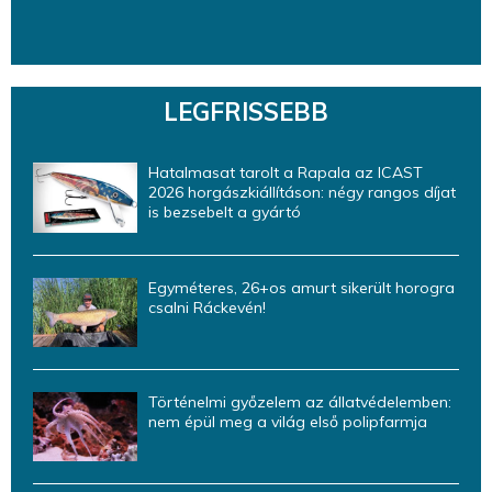
LEGFRISSEBB
Hatalmasat tarolt a Rapala az ICAST
2026 horgászkiállításon: négy rangos díjat
is bezsebelt a gyártó
Egyméteres, 26+os amurt sikerült horogra
csalni Ráckevén!
Történelmi győzelem az állatvédelemben:
nem épül meg a világ első polipfarmja