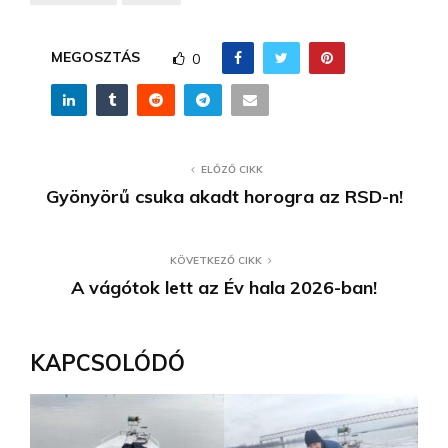
MEGOSZTÁS
0
ELŐZŐ CIKK
Gyönyörű csuka akadt horogra az RSD-n!
KÖVETKEZŐ CIKK
A vágótok lett az Év hala 2026-ban!
KAPCSOLÓDÓ