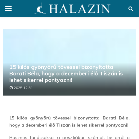
PRIMARY
MENU
15 kilós gyönyörű tövessel bizonyította
Barati Béla, hogy a decemberi élő Tiszán is
lehet sikerrel pontyozni!
2025.12.31.
15 kilós gyönyörű tövessel bizonyította Barati Béla,
hogy a decemberi élő Tiszán is lehet sikerrel pontyozni!
Hasznos tanácsokkal a posztjában számolt be arról a