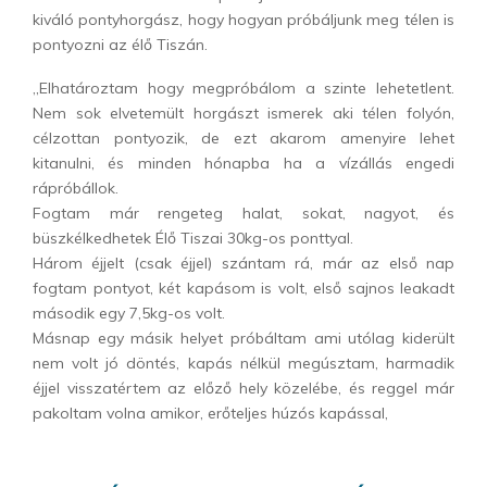
kiváló pontyhorgász, hogy hogyan próbáljunk meg télen is
pontyozni az élő Tiszán.
„Elhatároztam hogy megpróbálom a szinte lehetetlent.
Nem sok elvetemült horgászt ismerek aki télen folyón,
célzottan pontyozik, de ezt akarom amenyire lehet
kitanulni, és minden hónapba ha a vízállás engedi
rápróbállok.
Fogtam már rengeteg halat, sokat, nagyot, és
büszkélkedhetek Élő Tiszai 30kg-os ponttyal.
Három éjjelt (csak éjjel) szántam rá, már az első nap
fogtam pontyot, két kapásom is volt, első sajnos leakadt
második egy 7,5kg-os volt.
Másnap egy másik helyet próbáltam ami utólag kiderült
nem volt jó döntés, kapás nélkül megúsztam, harmadik
éjjel visszatértem az előző hely közelébe, és reggel már
pakoltam volna amikor, erőteljes húzós kapással,