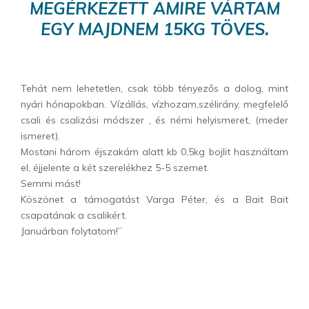
MEGÉRKEZETT AMIRE VÁRTAM
EGY MAJDNEM 15KG TÖVES.
Tehát nem lehetetlen, csak több tényezős a dolog, mint
nyári hónapokban. Vízállás, vízhozam,szélirány, megfelelő
csali és csalizási módszer , és némi helyismeret, (meder
ismeret).
Mostani három éjszakám alatt kb 0,5kg bojlit használtam
el, éjjelente a két szerelékhez 5-5 szemet.
Semmi mást!
Köszönet a támogatást Varga Péter, és a Bait Bait
csapatának a csalikért.
Januárban folytatom!”