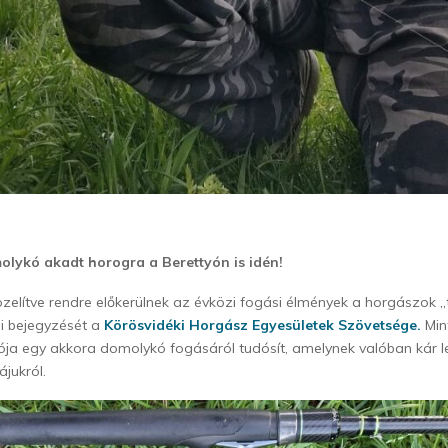
omolykó akadt horogra a Berettyón is idén!
zelítve rendre előkerülnek az évközi fogási élmények a horgászok „
i bejegyzését a
Körösvidéki Horgász Egyesületek Szövetsége.
Mint
a egy akkora domolykó fogásáról tudósít, amelynek valóban kár le
ájukról.