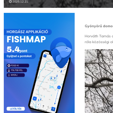
2025.12.21.
Gyönyörű domol
Horváth Tamás a
róla közösségi 