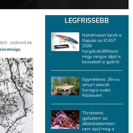
LEGFRISSEBB
Hatalmasat tarolt a
Rapala az ICAST
kót . számolt be
2026
zövetsége
.
horgászkiállításon:
négy rangos díjat is
bezsebelt a gyártó
Egyméteres, 26+os
amurt sikerült
horogra csalni
Ráckevén!
Történelmi
győzelem az
állatvédelemben:
nem épül meg a