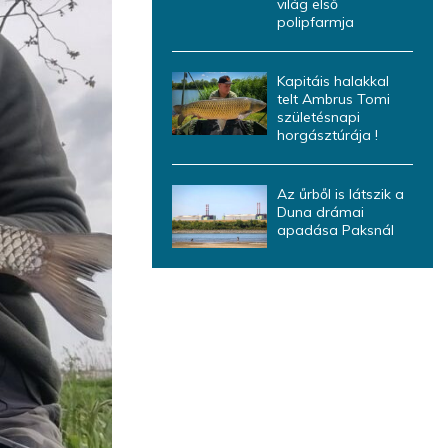
világ első
polipfarmja
Kapitáis halakkal
telt Ambrus Tomi
születésnapi
horgásztúrája !
Az űrből is látszik a
Duna drámai
apadása Paksnál