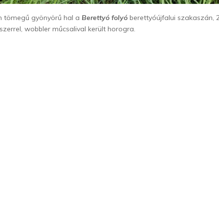
m tömegű gyönyörű hal a
Berettyó folyó
berettyóújfalui szakaszán, 2
zerrel, wobbler műcsalival került horogra.