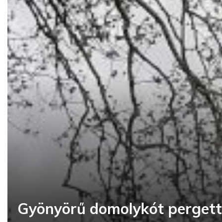
Gyönyörű domolykót pergett