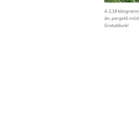
A 2,18 kilogram
án, pergető móds
Gratulálunk!