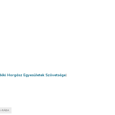
déki Horgász Egyesületek Szövetsége
)
S-RÁBA