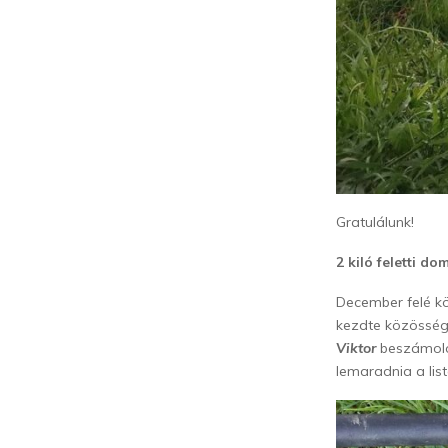
Gratulálunk!
2 kiló feletti d
December felé kö
kezdte közösség
Viktor
beszámolój
lemaradnia a list