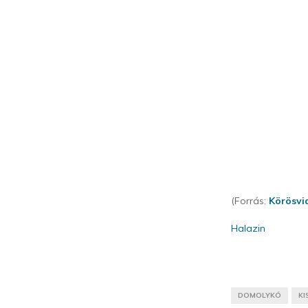
(Forrás:
Körösvi
Halazin
DOMOLYKÓ
KI