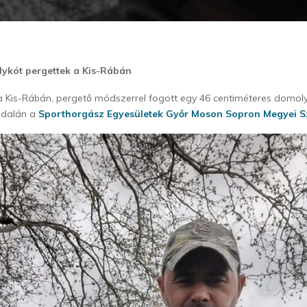
ykót pergettek a Kis-Rábán
 Kis-Rábán, pergető módszerrel fogott egy 46 centiméteres domoly
oldalán a
Sporthorgász Egyesületek Győr Moson Sopron Megyei S