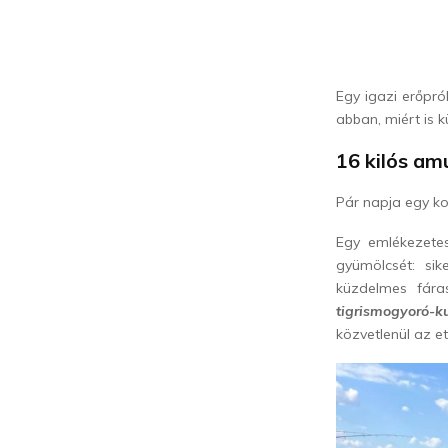
Egy igazi erőpró
abban, miért is 
16 kilós am
Pár napja
egy ko
Egy emlékezete
gyümölcsét: sik
küzdelmes fára
tigrismogyoró-
közvetlenül az e