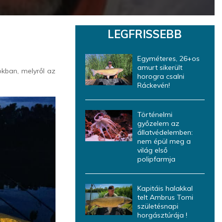
LEGFRISSEBB
Egyméteres, 26+os
amurt sikerült
kban, melyről az
horogra csalni
Ráckevén!
Történelmi
győzelem az
állatvédelemben:
nem épül meg a
világ első
polipfarmja
Kapitáis halakkal
telt Ambrus Tomi
születésnapi
horgásztúrája !