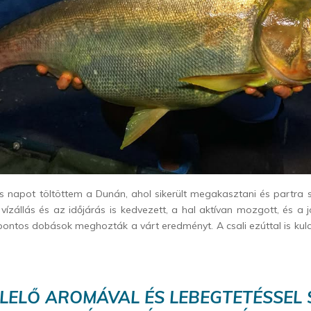
s napot töltöttem a Dunán, ahol sikerült megakasztani és partra s
vízállás és az időjárás is kedvezett, a hal aktívan mozgott, és a 
 pontos dobások meghozták a várt eredményt. A csali ezúttal is kul
LELŐ AROMÁVAL ÉS LEBEGTETÉSSEL 