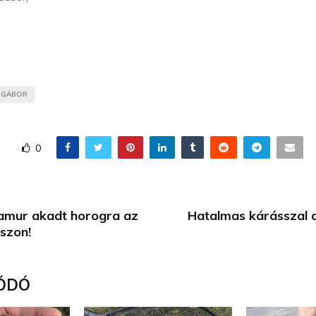
 GÁBOR
0
i amur akadt horogra az
Hatalmas kárásszal 
aszon!
ÓDÓ