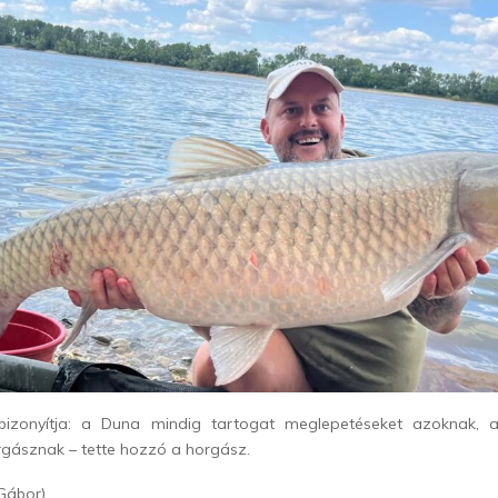
bizonyítja: a Duna mindig tartogat meglepetéseket azoknak, ak
rgásznak – tette hozzó a horgász.
Gábor)