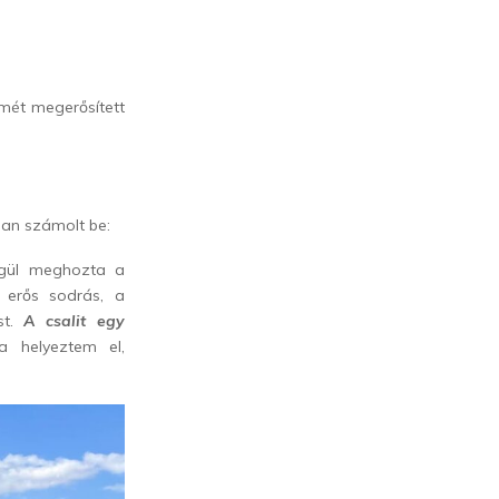
smét megerősített
ban számolt be:
égül meghozta a
erős sodrás, a
st.
A csalit egy
 helyeztem el,