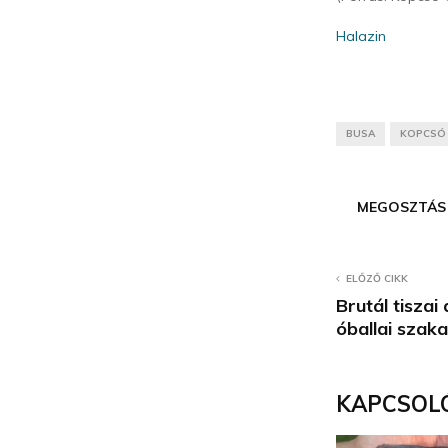
Halazin
BUSA
KOPCSÓ
MEGOSZTÁS
ELŐZŐ CIKK
Brutál tisza
óballai szak
KAPCSOL