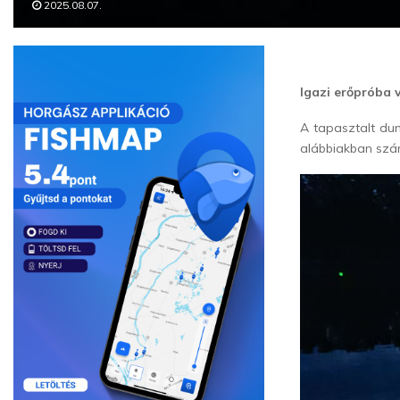
2025.08.07.
Igazi erőpróba v
A tapasztalt du
alábbiakban szá