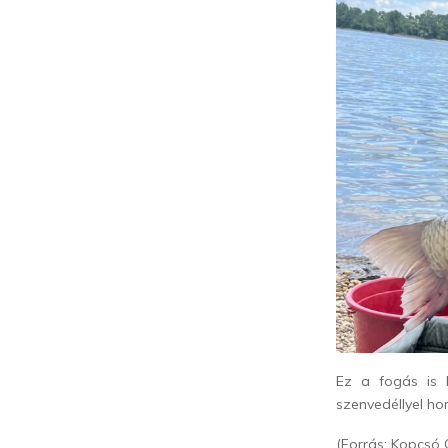
Ez a fogás is 
szenvedéllyel ho
(Forrás: Kopcsó 