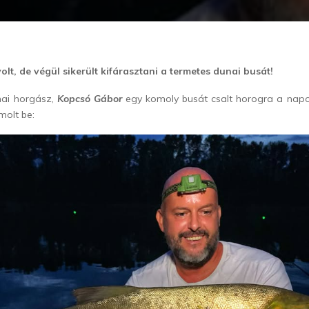
olt, de végül sikerült kifárasztani a termetes dunai busát!
nai horgász,
Kopcsó Gábor
egy komoly busát csalt horogra a napo
molt be: