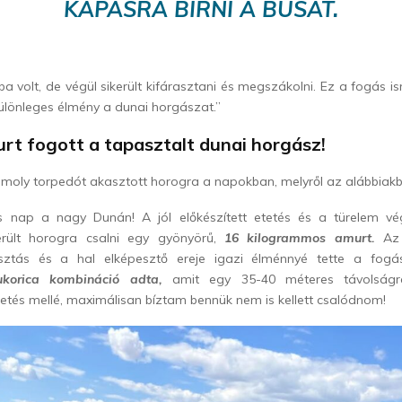
KAPÁSRA BÍRNI A BUSÁT.
ba volt, de végül sikerült kifárasztani és megszákolni. Ez a fogás i
különleges élmény a dunai horgászat.”
urt fogott a tapasztalt dunai horgász!
moly torpedót akasztott horogra a napokban, melyről az alábbiak
s nap a nagy Dunán! A jól előkészített etetés és a türelem v
erült horogra csalni egy gyönyörű,
16 kilogrammos amurt.
Az 
sztás és a hal elképesztő ereje igazi élménnyé tette a fogá
kukorica kombináció adta,
amit egy 35-40 méteres távolságra
tetés mellé, maximálisan bíztam bennük nem is kellett csalódnom!