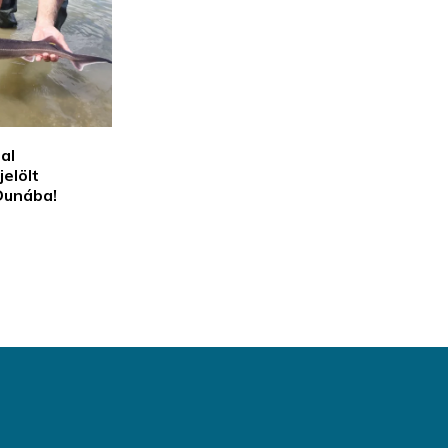
al
jelölt
Dunába!