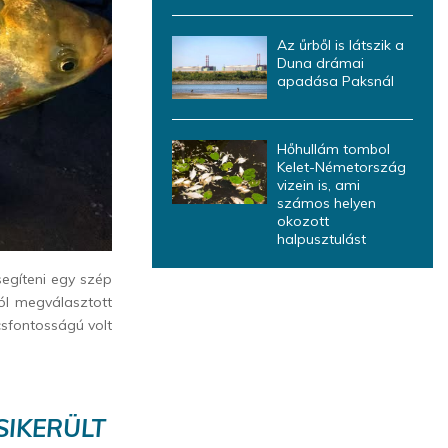
Az űrből is látszik a
Duna drámai
apadása Paksnál
Hőhullám tombol
Kelet-Németország
vizein is, ami
számos helyen
okozott
halpusztulást
egíteni egy szép
jól megválasztott
csfontosságú volt
SIKERÜLT