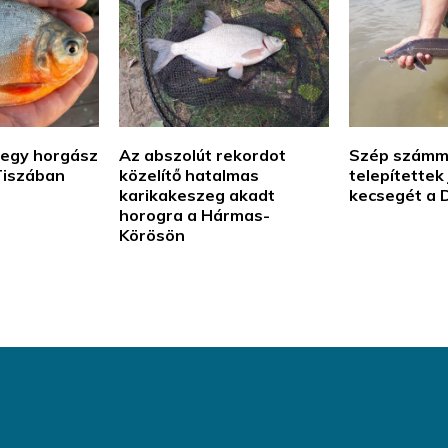
t egy horgász
Az abszolút rekordot
Szép számm
-Tiszában
közelítő hatalmas
telepítettek 
karikakeszeg akadt
kecsegét a 
horogra a Hármas-
Körösön