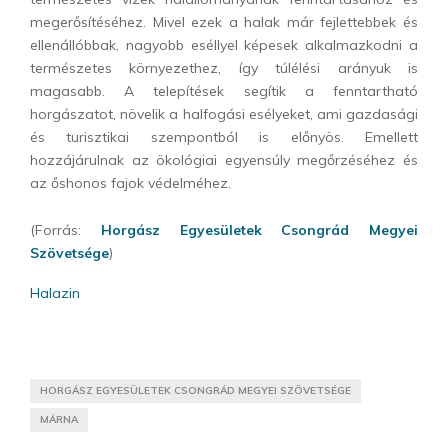
megerősítéséhez. Mivel ezek a halak már fejlettebbek és
ellenállóbbak, nagyobb eséllyel képesek alkalmazkodni a
természetes környezethez, így túlélési arányuk is
magasabb. A telepítések segítik a fenntartható
horgászatot, növelik a halfogási esélyeket, ami gazdasági
és turisztikai szempontból is előnyös. Emellett
hozzájárulnak az ökológiai egyensúly megőrzéséhez és
az őshonos fajok védelméhez.
(Forrás:
Horgász Egyesületek Csongrád Megyei
Szövetsége
)
Halazin
HORGÁSZ EGYESÜLETEK CSONGRÁD MEGYEI SZÖVETSÉGE
MÁRNA