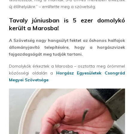
új élőhelyükre.” – említette meg a szövetség.
Tavaly júniusban is 5 ezer domolykó
került a Marosba!
A Szövetség nagy hangsúlyt fektet az őshonos halfajok
állományjavító telepítésére, hogy a horgászvizek
fajgazdagságát meg tudják tartani.
Domolykók érkeztek a Marosba – osztotta meg örömmel
közösségi oldalán a
Horgász Egyesületek Csongrád
Megyei Szövetsége
.