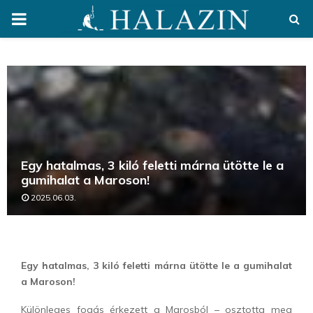
PRIMARY
MENU
Egy hatalmas, 3 kiló feletti márna ütötte le a
gumihalat a Maroson!
2025.06.03.
Egy hatalmas, 3 kiló feletti márna ütötte le a gumihalat
a Maroson!
Különleges fogás érkezett a Marosból – osztotta meg