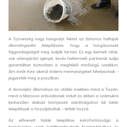
A Szövetség nagy hangsúlyt fektet az őshonos halfajok
állományjavító telepítésére, hogy a horgászvizek
fajgazdagságát meg tudják tartani. Ez egy kiemelt céluk,
sok utánajárást igényel, kevés haltermelő partnerük tudja
garantáltan biztosítani a megfelelő minőségű ivadékot.
Ám évről-évre sikerül érdemi mennyiségeket kihelyezniük –
jegyezték meg a posztban.
A domolykó állománya az utóbbi években mind a Tiszán,
mind a Maroson erősödésnek indult és ebben a számukra
kedvezően alakuló környezeti adottságokon túl talán
telepítéseik is hozzájárultak – tették hozzá.
Az előnevelt halak telepítése kulcsfontosságú a
természetes vizek halállományának fenntartásához és