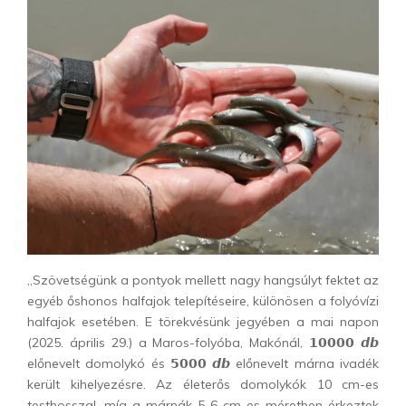
„Szövetségünk a pontyok mellett nagy hangsúlyt fektet az
egyéb őshonos halfajok telepítéseire, különösen a folyóvízi
halfajok esetében. E törekvésünk jegyében a mai napon
(2025. április 29.) a Maros-folyóba, Makónál, 𝟭𝟬𝟬𝟬𝟬 𝙙𝙗
előnevelt domolykó és 𝟱𝟬𝟬𝟬 𝙙𝙗 előnevelt márna ivadék
került kihelyezésre. Az életerős domolykók 10 cm-es
testhosszal, míg a márnák 5-6 cm-es méretben érkeztek