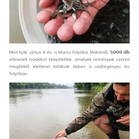
Mint írják, június 4-én, a Maros folyóba, Makónál, 𝟱𝟬𝟬𝟬 𝗱𝗯
előnevelt ivadékot telepítettek, amelyek reményeik szerint
megfelelő életteret találnak ebben a vadregényes kis
folyóban.