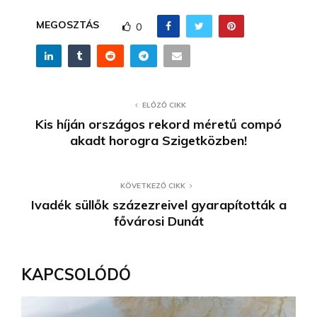
MEGOSZTÁS
0
ELŐZŐ CIKK
Kis híján országos rekord méretű compó
akadt horogra Szigetközben!
KÖVETKEZŐ CIKK
Ivadék süllők százezreivel gyarapították a
fővárosi Dunát
KAPCSOLÓDÓ