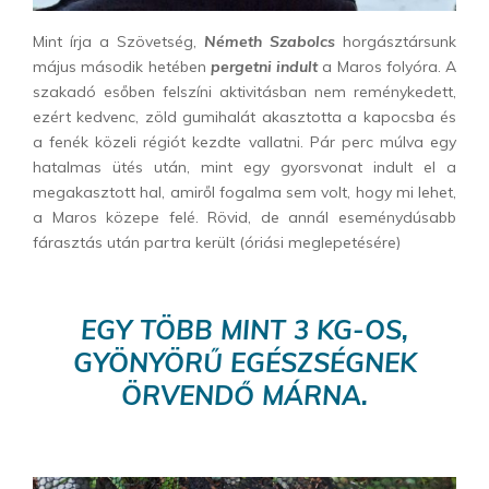
Mint írja a Szövetség,
Németh Szabolcs
horgásztársunk
május második hetében
pergetni indult
a Maros folyóra. A
szakadó esőben felszíni aktivitásban nem reménykedett,
ezért kedvenc, zöld gumihalát akasztotta a kapocsba és
a fenék közeli régiót kezdte vallatni. Pár perc múlva egy
hatalmas ütés után, mint egy gyorsvonat indult el a
megakasztott hal, amiről fogalma sem volt, hogy mi lehet,
a Maros közepe felé. Rövid, de annál eseménydúsabb
fárasztás után partra került (óriási meglepetésére)
EGY TÖBB MINT 3 KG-OS,
GYÖNYÖRŰ EGÉSZSÉGNEK
ÖRVENDŐ MÁRNA.