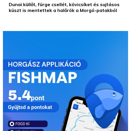
Dunai küllőt, fürge csellét, kövicsíket és sujtásos
küszt is mentettek a halőrök a Morgó-patakból