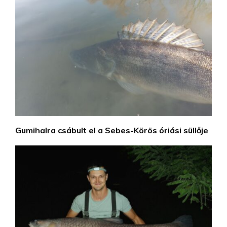
Gumihalra csábult el a Sebes-Körös óriási süllője