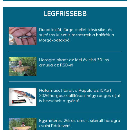
LEGFRISSEBB
Dunai küllőt, fürge csellét, kövicsíket és
sujtásos küszt is mentettek a halőrök a
Morgó-patakból
Horogra akadt az idei év első 30+os
amurja az RSD-n!
Hatalmasat tarolt a Rapala az ICAST
2026 horgászkiállításon: négy rangos díjat
is bezsebelt a gyártó
Egyméteres, 26+os amurt sikerült horogra
csalni Ráckevén!