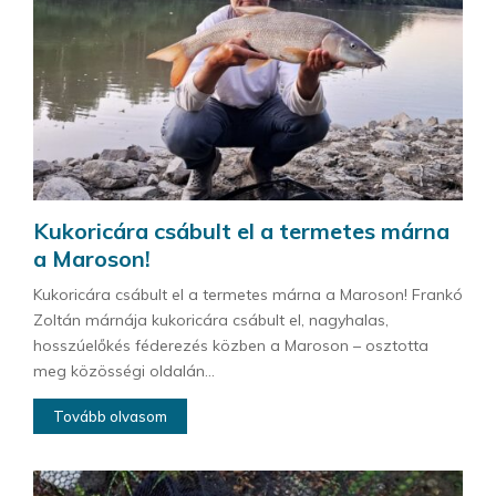
Kukoricára csábult el a termetes márna
a Maroson!
Kukoricára csábult el a termetes márna a Maroson! Frankó
Zoltán márnája kukoricára csábult el, nagyhalas,
hosszúelőkés féderezés közben a Maroson – osztotta
meg közösségi oldalán...
Tovább olvasom