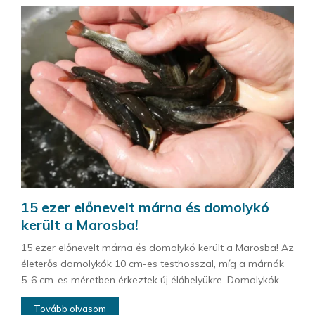
15 ezer előnevelt márna és domolykó
került a Marosba!
15 ezer előnevelt márna és domolykó került a Marosba! Az
életerős domolykók 10 cm-es testhosszal, míg a márnák
5-6 cm-es méretben érkeztek új élőhelyükre. Domolykók...
Tovább olvasom