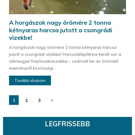
A horgászok nagy örömére 2 tonna
kétnyaras harcsa jutott a csongrádi
vizekbe!
A horgászok nagy örömére 2 tonna kétnyaras harcsa
jutott a csongrádi vizekbe! Harcsatelepítésre került sor a
vármegyei folyószakaszokba – számolt be az örömteli
eseményről közösségi...
Tovább olvasom
Bejegyzések
1
2
3
lapozása
LEGFRISSEBB