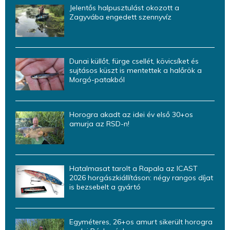
Jelentős halpusztulást okozott a
Zagyvába engedett szennyvíz
Dunai küllőt, fürge csellét, kövicsíket és
sujtásos küszt is mentettek a halőrök a
Morgó-patakból
Horogra akadt az idei év első 30+os
amurja az RSD-n!
Hatalmasat tarolt a Rapala az ICAST
2026 horgászkiállításon: négy rangos díjat
is bezsebelt a gyártó
Egyméteres, 26+os amurt sikerült horogra