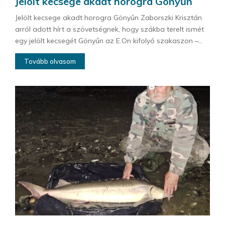
Jelölt kecsege akadt horogra Gönyűn
Jelölt kecsege akadt horogra Gönyűn Zaborszki Krisztán
arról adott hírt a szövetségnek, hogy szákba terelt ismét
egy jelölt kecsegét Gönyűn az E.On kifolyó szakaszon –...
Tovább olvasom