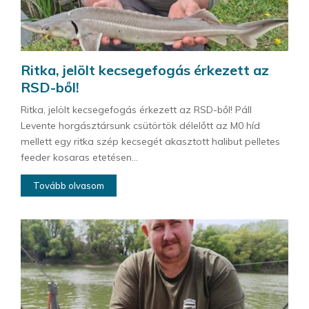
Ritka, jelölt kecsegefogás érkezett az
RSD-ből!
Ritka, jelölt kecsegefogás érkezett az RSD-ből! Páll
Levente horgásztársunk csütörtök délelőtt az M0 híd
mellett egy ritka szép kecsegét akasztott halibut pelletes
feeder kosaras etetésen...
Tovább olvasom