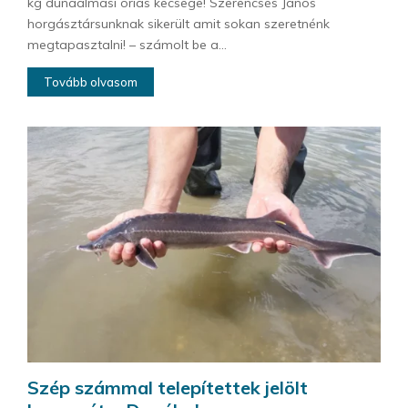
kg dunaalmási óriás kecsege! Szerencsés János
horgásztársunknak sikerült amit sokan szeretnénk
megtapasztalni! – számolt be a...
Tovább olvasom
Szép számmal telepítettek jelölt