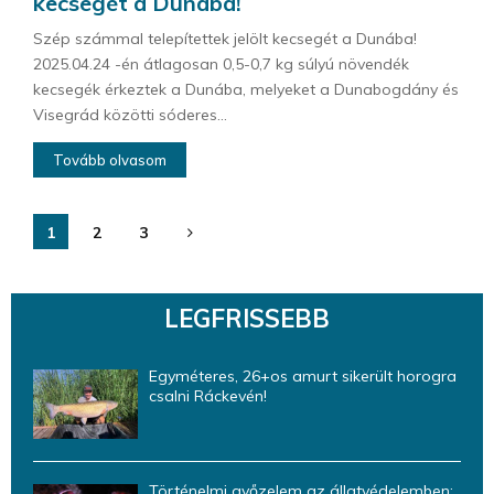
kecsegét a Dunába!
Szép számmal telepítettek jelölt kecsegét a Dunába!
2025.04.24 -én átlagosan 0,5-0,7 kg súlyú növendék
kecsegék érkeztek a Dunába, melyeket a Dunabogdány és
Visegrád közötti sóderes...
Tovább olvasom
Bejegyzések
1
2
3
lapozása
LEGFRISSEBB
Egyméteres, 26+os amurt sikerült horogra
csalni Ráckevén!
Történelmi győzelem az állatvédelemben: