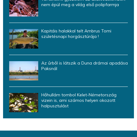
nem épül meg a világ első polipfarmja
Kapitáis halakkal telt Ambrus Tomi
születésnapi horgásztúrája !
Az űrből is látszik a Duna drámai apadása
Paksnál
Hőhullám tombol Kelet-Németország
vizein is, ami számos helyen okozott
halpusztulást