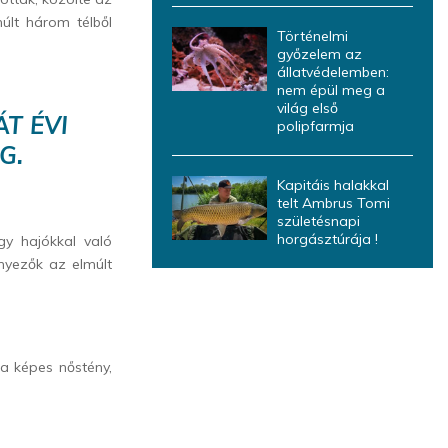
últ három télből
Történelmi
győzelem az
állatvédelemben:
nem épül meg a
világ első
T ÉVI
polipfarmja
G.
Kapitáis halakkal
telt Ambrus Tomi
születésnapi
horgásztúrája !
gy hajókkal való
nyezők az elmúlt
a képes nőstény,