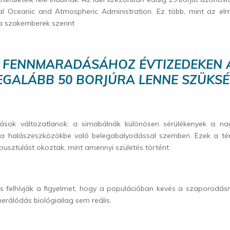
al Oceanic and Atmospheric Administration. Ez több, mint az elm
a szakemberek szerint
J FENNMARADÁSÁHOZ ÉVTIZEDEKEN Á
EGALÁBB 50 BORJÚRA LENNE SZÜKSÉ
rások változatlanok: a simabálnák különösen sérülékenyek a na
 a halászeszközökbe való belegabalyodással szemben. Ezek a té
pusztulást okoztak, mint amennyi születés történt.
is felhívják a figyelmet, hogy a populációban kevés a szaporodásr
nerálódás biológiailag sem reális.