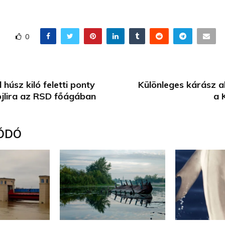
0
 húsz kiló feletti ponty
Különleges kárász 
ojlira az RSD főágában
a 
ÓDÓ