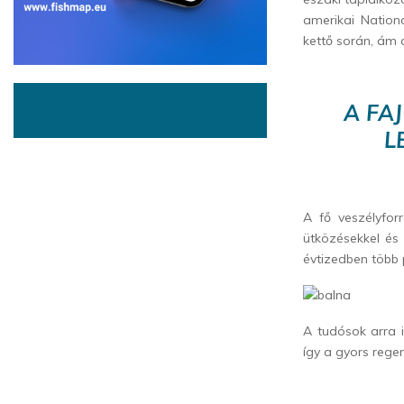
amerikai Nation
kettő során, ám 
A FA
L
A fő veszélyfor
ütközésekkel és
évtizedben több 
A tudósok arra 
így a gyors rege