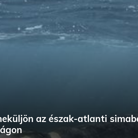
eküljön az észak-atlanti simabá
lágon