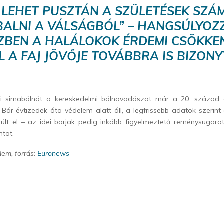
 LEHET PUSZTÁN A SZÜLETÉSEK SZÁ
BALNI A VÁLSÁGBÓL” – HANGSÚLYOZZ
ZBEN A HALÁLOKOK ÉRDEMI CSÖKKE
L A FAJ JÖVŐJE TOVÁBBRA IS BIZONY
ti simabálnát a kereskedelmi bálnavadászat már a 20. század e
 Bár évtizedek óta védelem alatt áll, a legfrissebb adatok szerint a
lt el – az idei borjak pedig inkább figyelmeztető reménysugarat 
ntot.
lem, forrás:
Euronews