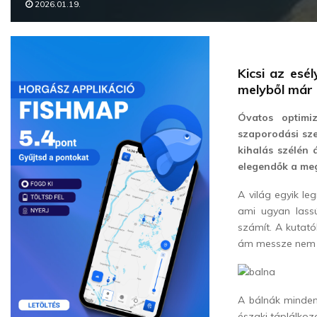
2026.01.19.
Kicsi az esé
melyből már 
Óvatos optimi
szaporodási sze
kihalás szélén
elegendők a me
A világ egyik le
ami ugyan lassú
számít. A kutató
ám messze nem 
A bálnák minden 
északi táplálkoz