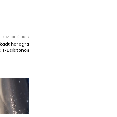
KÖVETKEZŐ CIKK
akadt horogra
Kis-Balatonon