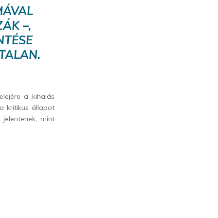
MÁVAL
ÁK –,
NTÉSE
TALAN.
lejére a kihalás
 kritikus állapot
jelentenek, mint