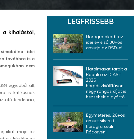
LEGFRISSEBB
a kihalástól,
Horogra akadt az
idei év első 30+os
amurja az RSD-n!
simabálna idei
an továbbra is a
 önmagukban nem
Hatalmasat tarolt a
Rapala az ICAST
2026
384 egyedből áll,
horgászkiállításon:
négy rangos díjat is
a is kritikusnak
bezsebelt a gyártó
iztató tendencia,
Egyméteres, 26+os
amurt sikerült
horogra csalni
orjaikat, majd az
Ráckevén!
ottak, közölte az