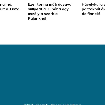
nai hó,
Ezer tonna műtrágyával
Hüvelykujja 
lt a Tisza!
süllyedt a Dunába egy
partoknál él
uszály a szerbiai
delfinnek!
Palánknál
@2023 - halazin.hu. Minden jog fenntartva.