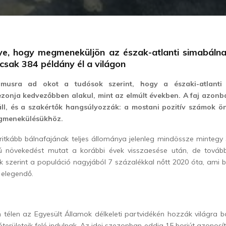
lye, hogy megmeneküljön az észak-atlanti simabálna 
csak 384 példány él a világon
zmusra ad okot a tudósok szerint, hogy a északi-atlanti 
zonja kedvezőbben alakul, mint az elmúlt években. A faj azonb
 áll, és a szakértők hangsúlyozzák: a mostani pozitív számok
gmenekülésükhöz.
gritkább bálnafajának teljes állománya jelenleg mindössze mintegy 
 növekedést mutat a korábbi évek visszaesése után, de továbbr
k szerint a populáció nagyjából 7 százalékkal nőtt 2020 óta, ami b
elegendő.
télen az Egyesült Államok délkeleti partvidékén hozzák világra b
óterületeik felé indulnak. Az idei szezonban eddig 15 borjút azonosít