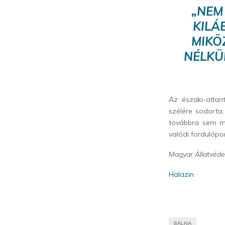
„NEM
KILÁ
MIKÖ
NÉLKÜ
Az északi-atlan
szélére sodorta.
továbbra sem mú
valódi fordulópo
Magyar Állatvéde
Halazin
BÁLNA