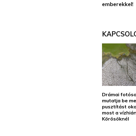
emberekkel!
KAPCSOL
Drámai fotós
mutatja be m
pusztítást ok
most a vízhiá
Körösöknél