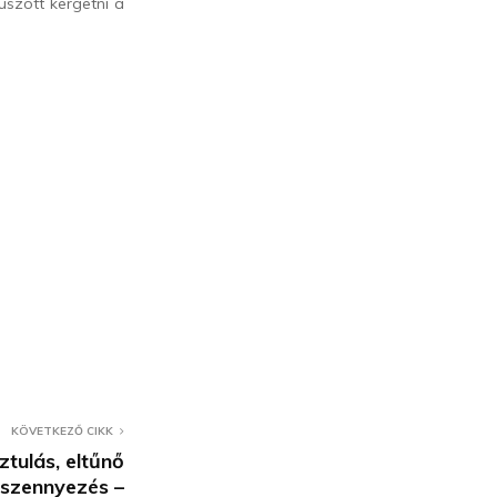
szott kergetni a
KÖVETKEZŐ CIKK
tulás, eltűnő
ő szennyezés –