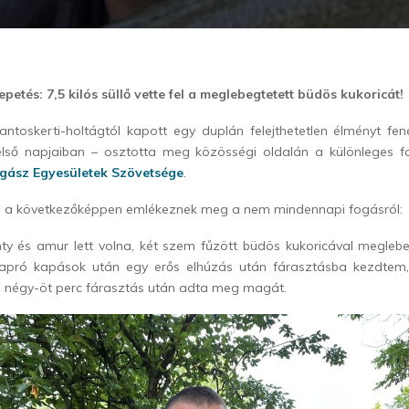
petés: 7,5 kilós süllő vette fel a meglebegtetett büdös kukoricát!
ntoskerti-holtágtól kapott egy duplán felejthetetlen élményt fe
lső napjaiban – osztotta meg közösségi oldalán a különleges fo
gász Egyesületek Szövetsége
.
 a következőképpen emlékeznek meg a nem mindennapi fogásról:
ty és amur lett volna, két szem fűzött büdös kukoricával meglebe
apró kapások után egy erős elhúzás után fárasztásba kezdtem,
 négy-öt perc fárasztás után adta meg magát.