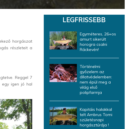
LEGFRISSEBB
Egyméteres, 26+os
amurt sikerült
nekező horgászat
horogra csalni
gás részleteit a
Ráckevén!
Történelmi
győzelem az
állatvédelemben:
gtetve. Reggel 7
nem épül meg a
 egy igen jó hal
világ első
polipfarmja
Kapitáis halakkal
telt Ambrus Tomi
születésnapi
horgásztúrája !