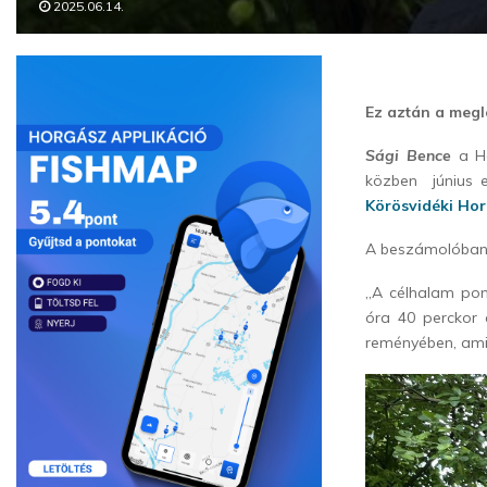
2025.06.14.
Ez aztán a megle
Sági Bence
a Ha
közben június e
Körösvidéki Hor
A beszámolóban
„A célhalam pon
óra 40 perckor 
reményében, ami