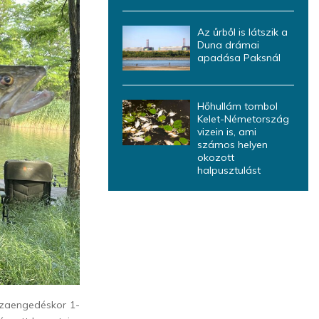
Az űrből is látszik a
Duna drámai
apadása Paksnál
Hőhullám tombol
Kelet-Németország
vizein is, ami
számos helyen
okozott
halpusztulást
szaengedéskor 1-