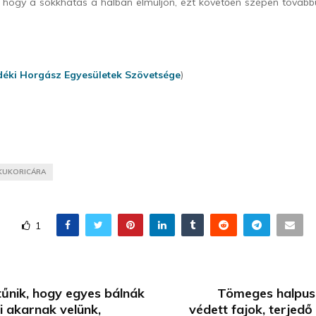
, hogy a sokkhatás a halban elmúljon, ezt követően szépen továbbú
déki Horgász Egyesületek Szövetsége
)
KUKORICÁRA
1
űnik, hogy egyes bálnák
Tömeges halpusz
 akarnak velünk,
védett fajok, terjed