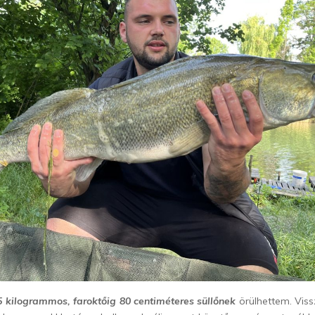
5 kilogrammos, faroktőig 80 centiméteres süllőnek
örülhettem. Vis