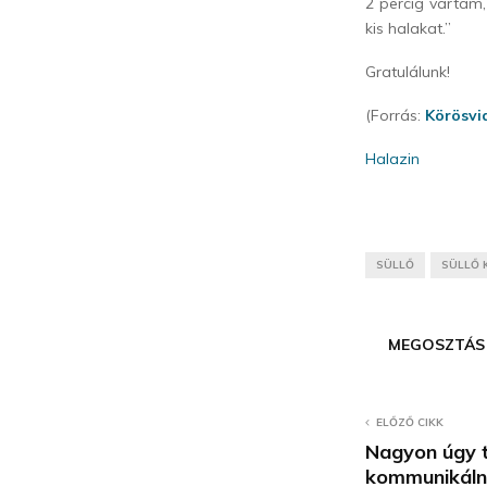
2 percig vártam
kis halakat.”
Gratulálunk!
(Forrás:
Körösvi
Halazin
SÜLLŐ
SÜLLŐ 
MEGOSZTÁS
ELŐZŐ CIKK
Nagyon úgy t
kommunikálni