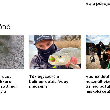
ez a parajd
ÓDÓ
orozat
Tök egyszerű a
Vas-oxiddal 
ekkora
balinpergetés. Vagy
használt viz
ozott már
mégsem?
Szinva pata
ny a
miskolci cég!