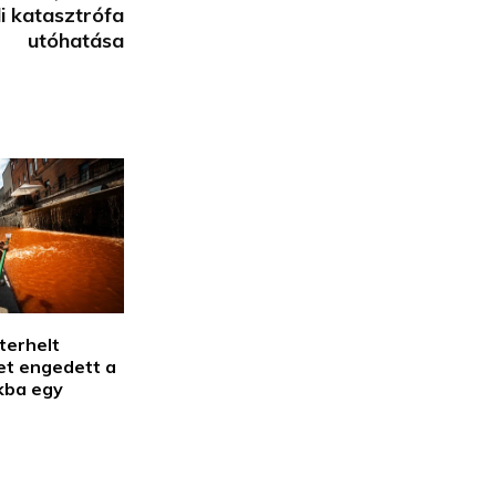
i katasztrófa
utóhatása
terhelt
et engedett a
kba egy