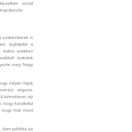
elyzetben azzal
angsúlyozta.
 a szakemberek is
ni, legfeljebb a
ze tudna ezekben
zalékát tudnánk
gyezte meg Nagy
ogy milyen fajok
mérést végezni,
 A kétméteres víz
, hogy körülbelül
s, hogy
már most
„ilyen például az