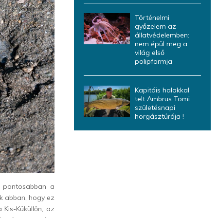
Történelmi
győzelem az
állatvédelemben:
nem épül meg a
világ első
polipfarmja
Kapitáis halakkal
telt Ambrus Tomi
születésnapi
horgásztúrája !
g pontosabban a
k abban, hogy ez
Kis-Küküllőn, az