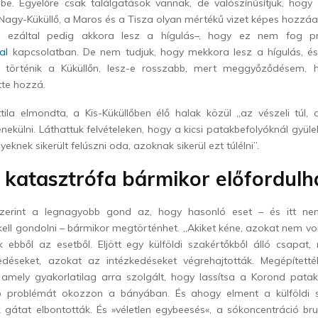
be. Egyelőre csak találgatások vannak, de
valószínűsítjük, hog
 Nagy-Küküllő, a Maros és a Tisza olyan mértékű vizet képes hozzá
 – ezáltal pedig akkora lesz a hígulás–, hogy ez nem fog p
al
kapcsolatban.
De nem tudjuk, hogy mekkora lesz a hígulás, és
történik a Küküllőn, lesz-e rosszabb, mert meggyőződésem, h
tte hozzá.
ila elmondta, a Kis-Küküllőben élő halak közül „
az vészeli túl, 
nekülni.
Láthattuk felvételeken, hogy a kicsi patakbefolyóknál gyül
yeknek sikerült felúszni oda, azoknak sikerül ezt túlélni”.
 katasztrófa bármikor előfordulh
szerint a legnagyobb gond az, hogy hasonló eset – és itt n
kell gondolni – bármikor megtörténhet.
„Akiket kéne, azokat
nem von
 ebből az esetből
. Eljött egy külföldi szakértőkből álló csapa
edéseket, azokat az intézkedéseket végrehajtották. Megépített
amely gyakorlatilag arra szolgált, hogy lassítsa a Korond patak
b problémát okozzon a bányában. És ahogy elment a külföldi s
 gátat elbontották. És »véletlen egybeesés«, a sókoncentráció bru