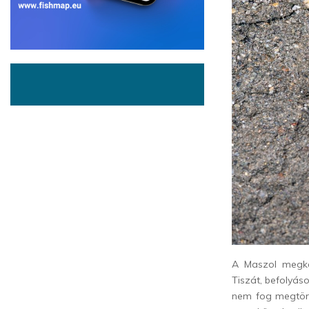
A Maszol megké
Tiszát, befolyá
nem fog megtört