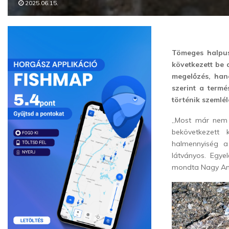
2025.06.15.
Tömeges halpusz
következett be 
megelőzés, han
szerint a term
történik szemlél
„Most már nem a
bekövetkezett 
halmennyiség a
látványos. Egye
mondta Nagy Andr