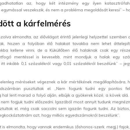
ogadhatatlan az, hogy két intézmény egy ilyen katasztrófah
gy egymással veszekszik, és nem a probléma megoldását keresi
” – h
dött a kárfelmérés
zolva elmondta, az élővilágot érintő jelenlegi helyzettel szemben
lnak, hiszen a folyóban élő halakat tavakba nem lehet áttelepíte
kba kellene vinni, de a Küküllőben élő halaknak csak egy rés
tfogó mentéssel is kevesebb, mint mondjuk a halak egy szá
itt inkább 0,1 százalékról vagy 0,01 százalékról beszélünk
” – je
elenleg méréseket végeznek a kár mértékének megállapítására, h
dszámban pusztultak el. „Nem fogunk tudni egy pontos fel
 hal lent marad a folyó alján,
elbújik a gyökerek közé, a kövek alá.
t nem fogjuk tudni előszedni. Igazából most annyit tudunk megnézni
sztultak el, még csak saccolni sem igazán fogunk tudni. Az bizto
egkockáztatnám azt, hogy milliós egyedszámokról beszélünk”.
t is elmondta, hogy vannak endemikus (őshonos-szerk. megj.) fajok, 