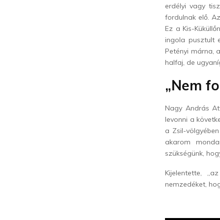
erdélyi vagy tis
fordulnak elő. A
Ez a Kis-Küküllő
ingola pusztult 
Petényi márna, a
halfaj, de ugyan
„Nem fo
Nagy András Att
levonni a követk
a Zsil-völgyében
akarom mondan
szükségünk, hogy
Kijelentette, „
nemzedéket, hogy