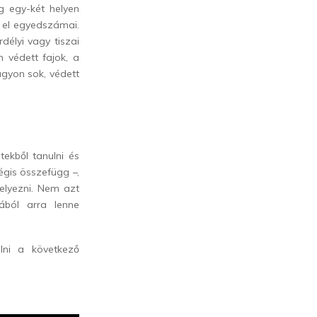
ég egy-két helyen
k el egyedszámai.
délyi vagy tiszai
n védett fajok
, a
agyon sok, védett
ekből tanulni és
égis összefügg –,
lyezni.
Nem azt
ból arra lenne
elni a következő