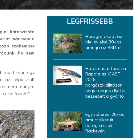
LEGFRISSEBB
giai katasztrófa
Horogra akadt az
zerint már nem a
idei év első 30+os
kozó szakember
amurja az RSD-n!
dródunk, ha nem
Hatalmasat tarolt a
itt most már egy
Rapala az ICAST
a az elpusztult
2026
horgászkiállításon:
ami nem ennyire
négy rangos díjat is
i a halfaunát
” –
bezsebelt a gyártó
Egyméteres, 26+os
amurt sikerült
horogra csalni
Ráckevén!