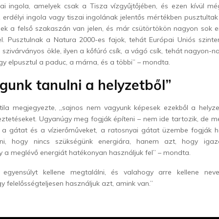
zai ingola, amelyek csak a Tisza vízgyűjtőjében, és ezen kívül m
z erdélyi ingola vagy tiszai ingolának jelentős mértékben pusztulta
nek a felső szakaszán van jelen, és már csütörtökön nagyon sok er
el.
Pusztulnak a Natura 2000-es fajok, tehát Európai Uniós szinte
 szivárványos ökle, ilyen a kőfúró csík, a vágó csík, tehát nagyon-n
így elpusztul a paduc, a márna, és a többi” – mondta.
gunk tanulni a helyzetből”
ila megjegyezte, „sajnos nem vagyunk képesek ezekből a helyzet
eztetéseket. Ugyanúgy meg fogják építeni –
nem ide tartozik, de m
 a gátat és a vízierőműveket, a ratosnyai gátat üzembe fogják he
i, hogy nincs szükségünk energiára, hanem azt, hogy igazá
 a meglévő energiát hatékonyan használjuk fel” – mondta.
az egyensúlyt kellene megtalálni, és valahogy arre kellene nev
 felelősségteljesen használjuk azt, amink van.”