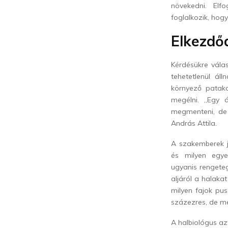
növekedni.
Elf
foglalkozik, ho
Elkezdő
Kérdésükre válas
tehetetlenül ál
környező patako
megélni. „
Egy á
megmenteni, de 
András Attila.
A szakemberek j
és milyen egye
ugyanis
rengeteg
aljáról a halaka
milyen fajok pu
százezres, de m
A halbiológus az