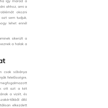
y ha így marad a
adni ahhoz, ami a
roblémát okozni
 azt sem tudjuk,
ogy lehet ennél
aminek sikerült a
ekeznek a halak a
at
em csak sóbánya
ják felelősségre,
t, megfogalmazott
ék ott azt a két
ának a vizét, és
zakértőkből álló
tálisan elkezdett