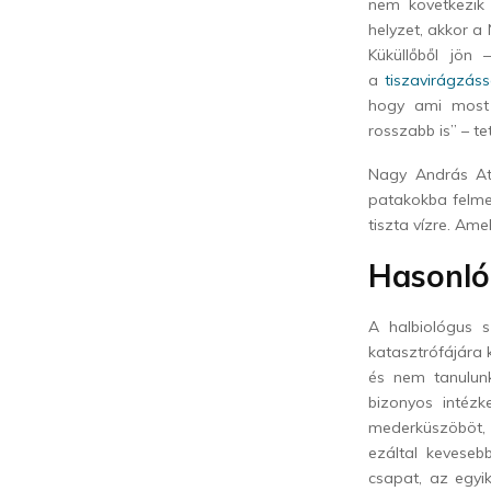
nem következik 
helyzet, akkor a
Küküllőből jön
a
tiszavirágzáss
hogy ami most 
rosszabb is” – te
Nagy András Att
patakokba felme
tiszta vízre. Amel
Hasonló
A halbiológus 
katasztrófájára 
és nem tanulunk
bizonyos intézk
mederküszöböt, 
ezáltal keveseb
csapat, az egyik