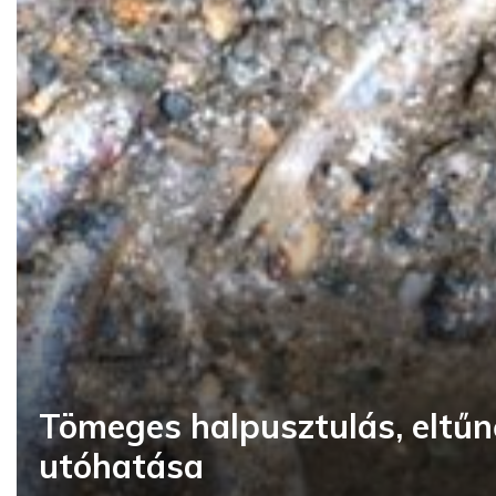
Tömeges halpusztulás, eltűnő
utóhatása