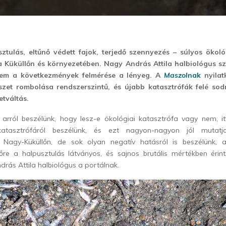
tulás, eltűnő védett fajok, terjedő szennyezés – súlyos ökoló
a Küküllőn és környezetében. Nagy András Attila halbiológus s
em a következmények felmérése a lényeg. A
Maszol
nak
nyilat
észet rombolása rendszerszintű, és újabb katasztrófák felé so
etváltás.
rról beszélünk, hogy lesz-e ökológiai katasztrófa vagy nem, 
katasztrófáról beszélünk, és ezt nagyon-nagyon jól mutatj
 Nagy-Küküllőn, de sok olyan negatív hatásról is beszélünk, 
lőre
a halpusztulás látványos, és sajnos brutális mértékben érint
ás Attila halbiológus a portálnak.