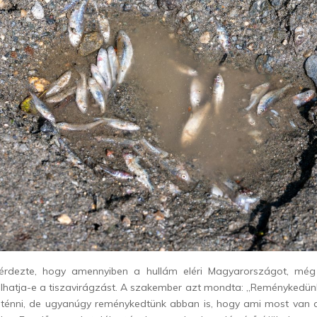
rdezte, hogy amennyiben a hullám eléri Magyarországot, mé
solhatja-e a tiszavirágzást. A szakember azt mondta: „Reménykedün
énni, de ugyanúgy reménykedtünk abban is, hogy ami most van a 