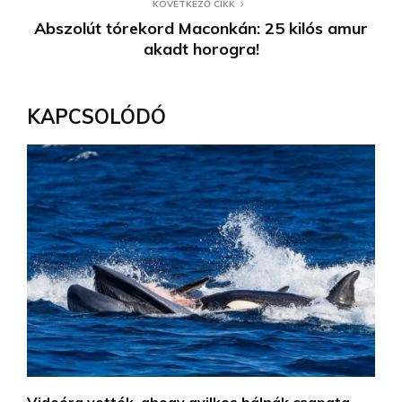
KÖVETKEZŐ CIKK
Abszolút tórekord Maconkán: 25 kilós amur
akadt horogra!
KAPCSOLÓDÓ