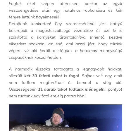
Fogtuk őket szépen ütemesen, amikor az egyik
visszaengedése után egy hatalmas robbanásra és kék
fényre lettünk figyelmesek!
Betojtunk konkrétan!
Egy szerencsétlenül járt hattyú
belerepült a magasfeszültségű vezetékbe és azt le is
szakította a környéket áramtalanítva. Innentől kezdve
elkezdett szakadni az eső, ami azzal járt, hogy túránk
végére víz alá került a stégünk a hatalmas mennyiségű
csapadéknak köszönhetően.
A harmadik éjszaka tartogatta a legnagyobb halakat,
sikerült
két 30 feletti tokot is fogni
. Sajnos volt egy, amit
nem tudtam megfordítani és bement a stég alá.
Összeségében
11 darab tokot tudtunk mérlegelni
, pontyot
nem tudtunk egy fotó erejéig partra hívni.