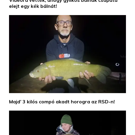
Videóra vették, ahogy gyilkos bálnák csapata
elejt egy kék bálnát!
Majd’ 3 kilós compó akadt horogra az RSD-n!