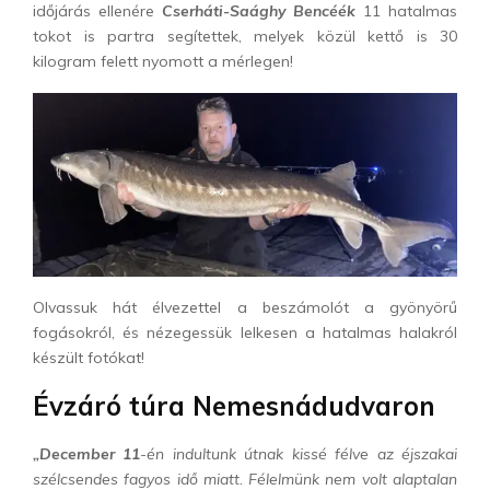
időjárás ellenére
Cserháti-Saághy Bencéék
11 hatalmas
tokot is partra segítettek, melyek közül kettő is 30
kilogram felett nyomott a mérlegen!
Olvassuk hát élvezettel a beszámolót a gyönyörű
fogásokról, és nézegessük lelkesen a hatalmas halakról
készült fotókat!
Évzáró túra Nemesnádudvaron
„December 11
-én indultunk útnak kissé félve az éjszakai
szélcsendes fagyos idő miatt. Félelmünk nem volt alaptalan