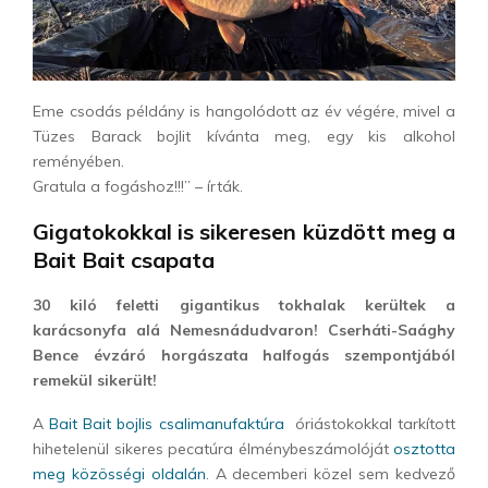
Eme csodás példány is hangolódott az év végére, mivel a
Tüzes Barack bojlit kívánta meg, egy kis alkohol
reményében.
Gratula a fogáshoz!!!” – írták.
Gigatokokkal is sikeresen küzdött meg a
Bait Bait csapata
30 kiló feletti gigantikus tokhalak kerültek a
karácsonyfa alá Nemesnádudvaron! Cserháti-Saághy
Bence évzáró horgászata halfogás szempontjából
remekül sikerült!
A
Bait Bait bojlis csalimanufaktúra
óriástokokkal tarkított
hihetelenül sikeres pecatúra élménybeszámolóját
osztotta
meg közösségi oldalán
. A decemberi közel sem kedvező