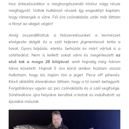
hisz érkezésünkkor a meghorgászandó tórész nagy része
megfagyott. Voltak hullámzó részek így engedélyt kaptam,
hogy rámenjek a vízre. Fél óra csónakázás után már láttam
a fényt az alagút végén!
Amíg összeállítottuk a felszerelésünket a természet
elvégezte dolgát és a szél teljesen jégmentessé tette a
tavat. Gyors bójázás, etetés, behúzás és márt vártuk is a
sötétedést. Nem is kellett sokat várni és megérkezett
az
első tok a maga 28 kilójával
, amit hajnalig még három
társa követett. Hajnali 5 óra körül amikor húztam vissza
hallottam, hogy kis hajóm töri a jeget. Peca off pihenés.
Késő délelőtti ébredéskor láttam, hogy a tó ismét befagyott.
Forgatókönyv ugyan az, pici csónakázás és a szél segítsége.
Sötétedésre újra helyükre kerültek a botok és indulhatott az
éjszakai műszak.