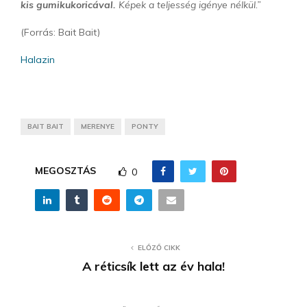
kis gumikukoricával.
Képek a teljesség igénye nélkül.”
(Forrás: Bait Bait)
Halazin
BAIT BAIT
MERENYE
PONTY
MEGOSZTÁS
0
ELŐZŐ CIKK
A réticsík lett az év hala!