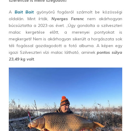
szerencse is mellé szegődött!
A
Bait Bait
gyönyörű fogásról számolt be közösségi
oldalán. Mint írták,
Nyerges Ferenc
nem akárhogyan
búcsúztatta a 2023-as évet. „Úgy gondolta a szilveszteri
malac kergetése előtt, a merenyei pontyokat is
megkergeti! Nem is akárhogyan sikerült a horgászata sok
téli fogással gazdagodott a fotó albuma. A képen egy
igazi Szilveszteri vízi malac látható, aminek
pontos súlya
23,49 kg volt
.