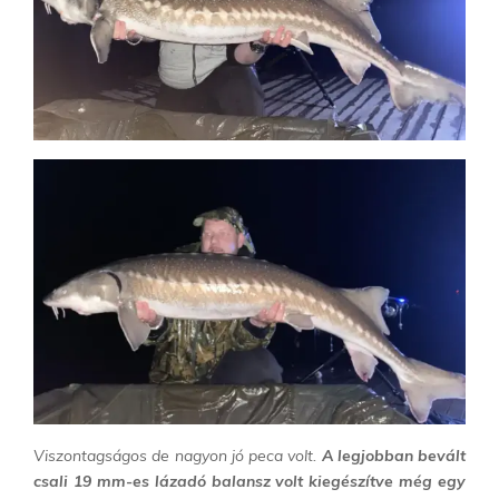
Viszontagságos de nagyon jó peca volt.
A legjobban bevált
csali 19 mm-es lázadó balansz volt kiegészítve még egy