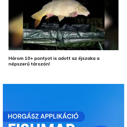
Három 10+ pontyot is adott az éjszaka a
népszerű tározón!