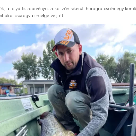
k, a folyó tiszaörvényi szakaszán sikerült horogra csalni egy körül
ihalra, csurogva emelgetve jött.