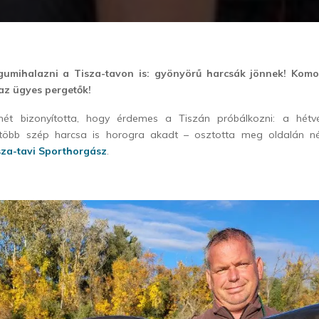
gumihalazni a Tisza-tavon is: gyönyörű harcsák jönnek! Komo
 az ügyes pergetők!
ét bizonyította, hogy érdemes a Tiszán próbálkozni: a hétv
több szép harcsa is horogra akadt – osztotta meg oldalán n
sza-tavi Sporthorgász
.