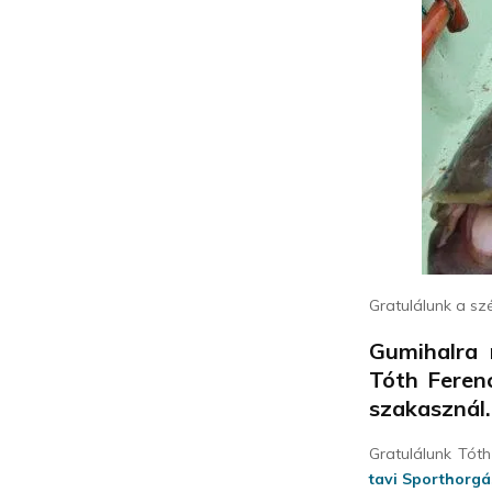
Gratulálunk a sz
Gumihalra 
Tóth Ferenc
szakasznál.
Gratulálunk Tót
tavi Sporthorgá