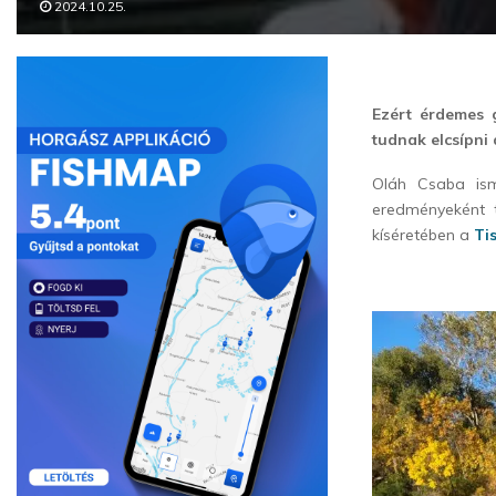
2024.10.25.
Ezért érdemes 
tudnak elcsípni
Oláh Csaba ism
eredményeként 
kíséretében a
Ti