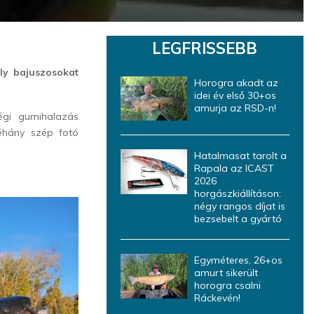
LEGFRISSEBB
ly bajuszosokat
Horogra akadt az
idei év első 30+os
amurja az RSD-n!
égi gumihalazás
éhány szép fotó
Hatalmasat tarolt a
Rapala az ICAST
2026
horgászkiállításon:
négy rangos díjat is
bezsebelt a gyártó
Egyméteres, 26+os
amurt sikerült
horogra csalni
Ráckevén!