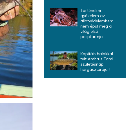
Történelmi
győzelem az
állatvédelemben:
nem épül meg a
világ első
polipfarmja
Kapitáis halakkal
telt Ambrus Tomi
születésnapi
horgásztúrája !