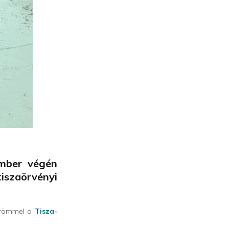
ember végén
tiszaörvényi
 örömmel a
Tisza-