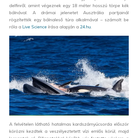
delfinről, amint végeznek egy 18 méter hosszú törpe kék
bálnával. A drámai jelenetet Ausztrália partjainál
rögzítették egy bálnaleső túra alkalmával – számolt be
róla a
Live Science
írása alapján a
24.hu
.
A felvételen látható hatalmas kardszárnyúcsorda először
körözni kezdtek a veszélyeztetett vízi emlős körül, majd