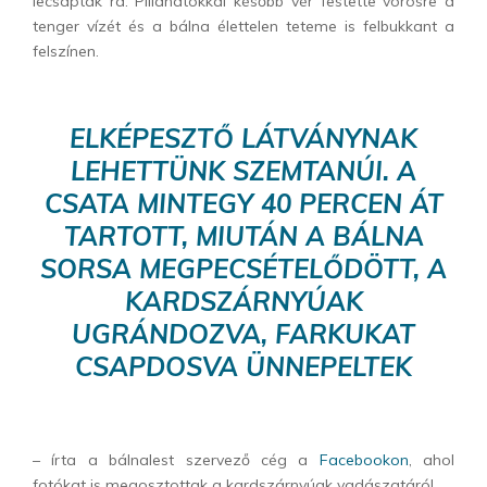
lecsaptak rá. Pillanatokkal később vér festette vörösre a
tenger vízét és a bálna élettelen teteme is felbukkant a
felszínen.
ELKÉPESZTŐ LÁTVÁNYNAK
LEHETTÜNK SZEMTANÚI. A
CSATA MINTEGY 40 PERCEN ÁT
TARTOTT, MIUTÁN A BÁLNA
SORSA MEGPECSÉTELŐDÖTT, A
KARDSZÁRNYÚAK
UGRÁNDOZVA, FARKUKAT
CSAPDOSVA ÜNNEPELTEK
– írta a bálnalest szervező cég a
Facebookon
, ahol
fotókat is megosztottak a kardszárnyúak vadászatáról.