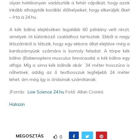
olyan hatékonyan vadászták a fehér cápákat, hogy azok
inkább elhagyták korábbi élőhelyeiket, hogy elkerüljék őket
– írta a 24.hu.
A kék bálna elejtésében legalább 60 példány vett részt,
amelyek öt különböző családhoz tartoztak. Ebből a nagy
létszámból is látszik, hogy egy ekkora állat elejtése még a
kardszárnyúak számára is komoly feladat. A törpe kék
bálna (
Balaenoptera musculus brevicauda
) a kék bálna egy
alfaja. Míg a sima kék bálnák akár 34 méter hosszúra is
nőhetnek, addig az ő testhosszuk legfeljebb 24 méter
lehet, ám még így is óriásinak számítanak.
(Forrás:
Live Science
24.hu
Fotó: Allan Cronin)
Halazin
MEGOSZTÁS
0