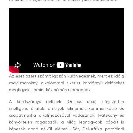
Az eset azért számít igazán különlegesnek, mert ez idáig
csak maroknyi alkalommal sikerült kardárnyú delfineket
megfigyelni, amint kék bálnára támadnak.
A kardszárnyú delfinek (
Orcinus orca
) kifejezetten
intelligens állatok, amelyek kifinomult kommunikáció és
csapatmunka alkalmazásával vadásznak.
Hatékony és
könyörtelen ragadozók, a világ legnagyobb cápáit is
képesek gond nélkül elejteni.
Sőt, Dél-Afrika partjainál