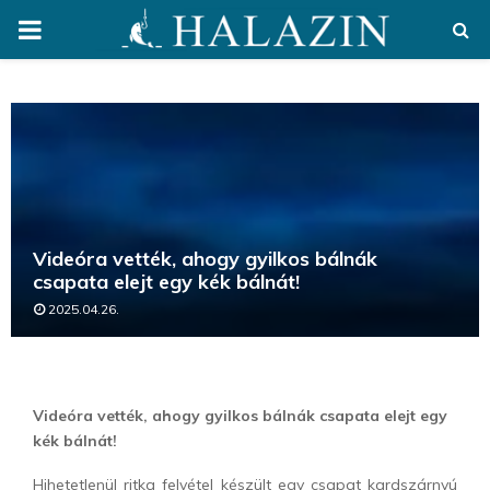
PRIMARY
MENU
Videóra vették, ahogy gyilkos bálnák
csapata elejt egy kék bálnát!
2025.04.26.
Videóra vették, ahogy gyilkos bálnák csapata elejt egy
kék bálnát!
Hihetetlenül ritka felvétel készült egy csapat kardszárnyú