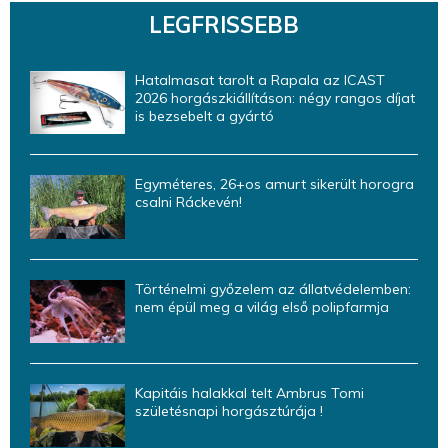
LEGFRISSEBB
Hatalmasat tarolt a Rapala az ICAST
2026 horgászkiállításon: négy rangos díjat
is bezsebelt a gyártó
Egyméteres, 26+os amurt sikerült horogra
csalni Ráckevén!
Történelmi győzelem az állatvédelemben:
nem épül meg a világ első polipfarmja
Kapitáis halakkal telt Ambrus Tomi
születésnapi horgásztúrája !