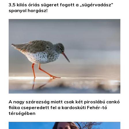
3,5 kilós óriás sügeret fogott a „sügérvadász”
spanyol horgász!
A nagy szárazság miatt csak két piroslábú cankó
fióka cseperedett fel a kardoskúti Fehér-tó
térségében