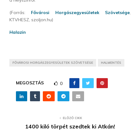
a helyszínről.
(Forrás:
Fővárosi Horgászegyesületek Szövetsége
,
KTVHESZ, szoljon.hu)
Halazin
FŐVÁROSI HORGÁSZEGYESÜLETEK SZÖVETSÉGE
HALMENTÉS
MEGOSZTÁS
0
ELŐZŐ CIKK
1400 kiló törpét szedtek ki Atkán!