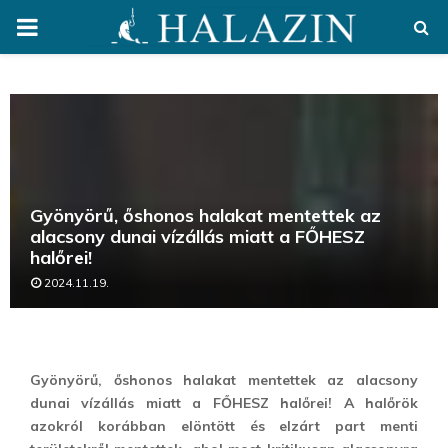
PRIMARY
MENU
Gyönyörű, őshonos halakat mentettek az
alacsony dunai vízállás miatt a FŐHESZ
halőrei!
2024.11.19.
Gyönyörű, őshonos halakat mentettek az alacsony
dunai vízállás miatt a FŐHESZ halőrei! A halőrök
azokról korábban elöntött és elzárt part menti