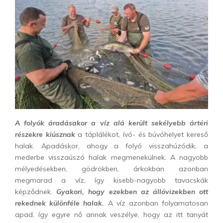
A folyók áradásakor a víz alá került sekélyebb ártéri
részekre kiúsznak
a táplálékot, ívó- és búvóhelyet kereső
halak. Apadáskor, ahogy a folyó visszahúzódik, a
mederbe visszaúszó halak megmenekülnek. A nagyobb
mélyedésekben, gödrökben, árkokban azonban
megmarad a víz, így kisebb-nagyobb tavacskák
képződnek.
Gyakori, hogy ezekben az állóvizekben ott
rekednek különféle halak.
A víz azonban folyamatosan
apad, így egyre nő annak veszélye, hogy az itt tanyát