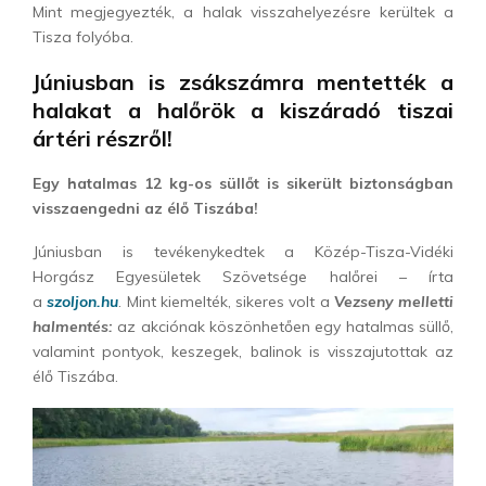
Mint megjegyezték, a halak visszahelyezésre kerültek a
Tisza folyóba.
Júniusban is zsákszámra mentették a
halakat a halőrök a kiszáradó tiszai
ártéri részről!
Egy hatalmas 12 kg-os süllőt is sikerült biztonságban
visszaengedni az élő Tiszába!
Júniusban is tevékenykedtek a Közép-Tisza-Vidéki
Horgász Egyesületek Szövetsége halőrei – írta
a
szoljon.hu
. Mint kiemelték, sikeres volt a
Vezseny melletti
halmentés:
az akciónak köszönhetően egy hatalmas süllő,
valamint pontyok, keszegek, balinok is visszajutottak az
élő Tiszába.