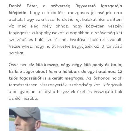
Donkó Péter, a szövetség ügyvezető igazgatója
kifejtette
,
hogy a különféle, mozgásos jelenségek arra
utaltak, hogy ez a tiszai terület is rejt halakat. Bár az itteni
víz még elég mély ahhoz, hogy közvetlen veszély
fenyegesse a kopoltyúsokat, a napokban a szövetség két
szerződéses halásszal és hét hivatásos halőrrel kivonult,
Vezsenyhez, hogy hálót kivetve begyűjtsék az itt tanyázó
halakat.
Összesen
tíz kiló keszeg, négy-négy kiló ponty és balin,
tíz kiló sügér akadt fenn a hálóban, de egy hatalmas, 12
kilós fogassüllőt is sikerült megfogni.
Az őshonos halak
természetesen visszanyerték szabadságukat: kifogásuk
után gyorsan tartályba helyezték őket és visszajuttatták
az élő Tiszába.