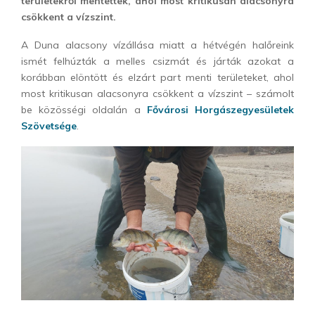
területekről mentettek, ahol most kritikusan alacsonyra
csökkent a vízszint.
A Duna alacsony vízállása miatt a hétvégén halőreink
ismét felhúzták a melles csizmát és járták azokat a
korábban elöntött és elzárt part menti területeket, ahol
most kritikusan alacsonyra csökkent a vízszint – számolt
be közösségi oldalán a
Fővárosi Horgászegyesületek
Szövetsége
.