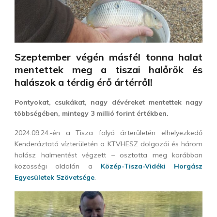
Szeptember végén másfél tonna halat
mentettek meg a tiszai halőrök és
halászok a térdig érő ártérről!
Pontyokat, csukákat, nagy dévéreket mentettek nagy
többségében, mintegy 3 millió forint értékben.
2024.09.24.-én a Tisza folyó árterületén elhelyezkedő
Kenderáztató vízterületén a KTVHESZ dolgozói és három
halász halmentést végzett – osztotta meg korábban
közösségi oldalán a
Közép-Tisza-Vidéki Horgász
Egyesületek Szövetsége
.