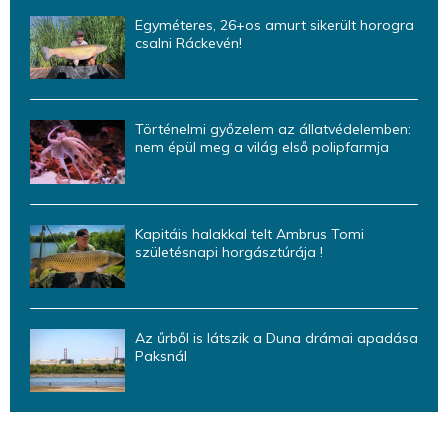
Egyméteres, 26+os amurt sikerült horogra
csalni Ráckevén!
Történelmi győzelem az állatvédelemben:
nem épül meg a világ első polipfarmja
Kapitáis halakkal telt Ambrus Tomi
születésnapi horgásztúrája !
Az űrből is látszik a Duna drámai apadása
Paksnál