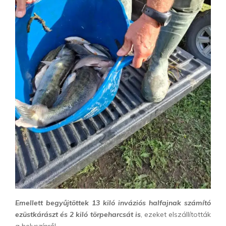
Emellett begyűjtöttek 13 kiló inváziós halfajnak számító
ezüstkárászt és 2 kiló törpeharcsát is
, ezeket elszállították