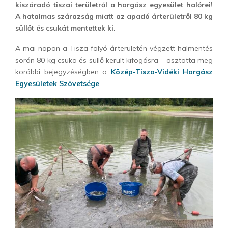
kiszáradó tiszai területről a horgász egyesület halőrei!
A hatalmas szárazság miatt az apadó árterületről 80 kg
süllőt és csukát mentettek ki.
A mai napon a Tisza folyó árterületén végzett halmentés
során 80 kg csuka és süllő került kifogásra – osztotta meg
korábbi bejegyzéségben a
Közép-Tisza-Vidéki Horgász
Egyesületek Szövetsége
.