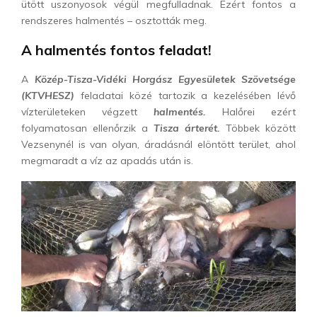
ütött uszonyosok végül megfulladnak. Ezért fontos a
rendszeres halmentés – osztották meg.
A halmentés fontos feladat!
A
Közép-Tisza-Vidéki Horgász Egyesületek Szövetsége
(KTVHESZ)
feladatai közé tartozik a kezelésében lévő
vízterületeken végzett
halmentés.
Halőrei ezért
folyamatosan ellenőrzik a
Tisza árterét.
Többek között
Vezsenynél is van olyan, áradásnál elöntött terület, ahol
megmaradt a víz az apadás után is.