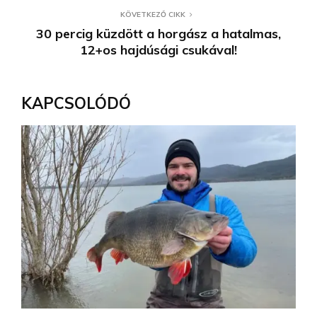
KÖVETKEZŐ CIKK
30 percig küzdött a horgász a hatalmas,
12+os hajdúsági csukával!
KAPCSOLÓDÓ