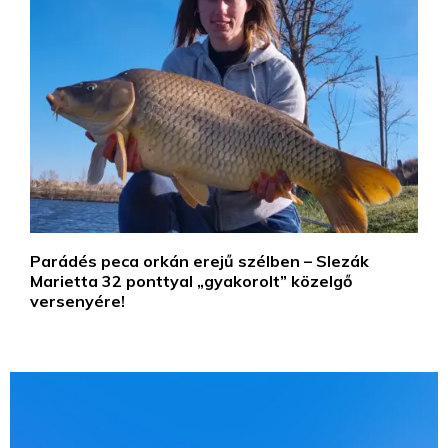
Parádés peca orkán erejű szélben – Slezák
Marietta 32 ponttyal „gyakorolt” közelgő
versenyére!