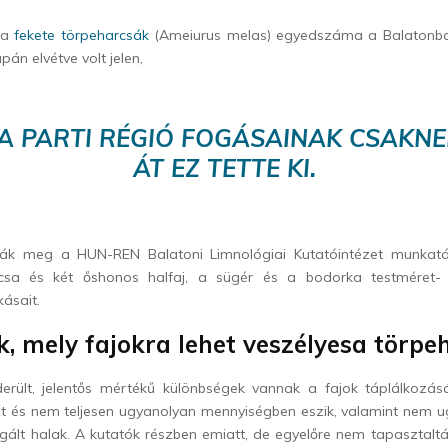
 a
fekete törpeharcsák
(Ameiurus melas) egyedszáma a Balatonban
pán elvétve volt jelen,
 A PARTI RÉGIÓ FOGÁSAINAK CSAKNE
ÁT EZ TETTE KI.
lták meg a HUN-REN Balatoni Limnológiai Kutatóintézet munkatá
rcsa és két őshonos halfaj, a sügér és a bodorka testméret-
kásait.
k, mely fajokra lehet veszélyesa törpe
derült, jelentős mértékű különbségek vannak a fajok táplálkoz
zt és nem teljesen ugyanolyan mennyiségben eszik, valamint nem u
sgált halak. A kutatók részben emiatt, de egyelőre nem tapasztalt