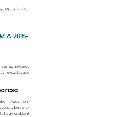
. Míg a korábbi
M A 20%-
rsai az inváziós
 és évszakfüggő
harcsa
ásában. Azaz nem
gyanott keresnek
ák, hogy csökkent