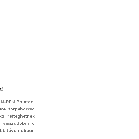
s!
HUN-REN Balatoni
ete törpeharcsa
kal retteghetnek
d visszadobni a
zabb távon abban