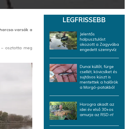
LEGFRISSEBB
eharcsa-varsák a
Jelentős
halpusztulást
okozott a Zagyvába
i – osztotta meg
engedett szennyvíz
Dunai küllőt, fürge
csellét, kövicsíket és
sujtásos küszt is
mentettek a halőrök
a Morgó-patakból
Horogra akadt az
idei év első 30+os
amurja az RSD-n!