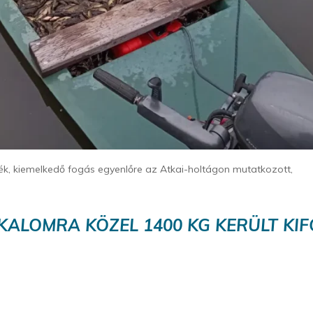
k, kiemelkedő fogás egyenlőre az Atkai-holtágon mutatkozott,
KALOMRA KÖZEL 1400 KG KERÜLT KI