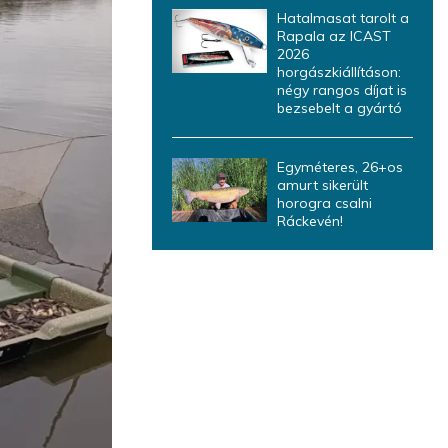
Hatalmasat tarolt a
Rapala az ICAST
2026
horgászkiállításon:
négy rangos díjat is
bezsebelt a gyártó
Egyméteres, 26+os
amurt sikerült
horogra csalni
Ráckevén!