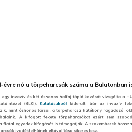
l-évre nő a törpeharcsák száma a Balatonban i
 egy invazív és két őshonos halfaj táplálkozását vizsgálta a 
tatóintézet (BLKI).
Kutatásukból
kiderült, bár az invazív fek
ik, mint őshonos társai, a törpeharcsa hatékony ragadozó, ok
halaink. A kifogott fekete törpeharcsákat ezért sem szaba
 a fiatal egyedek kifogását is támogatják. A szakemberek hoss
arcsák ivadékfelhőinek eltávolítása sikeres lesz.