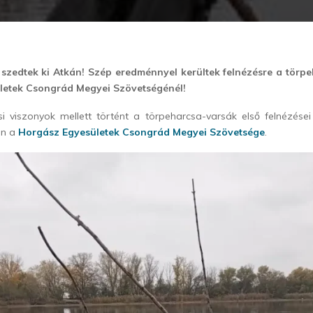
t szedtek ki Atkán! Szép eredménnyel kerültek felnézésre a törp
letek Csongrád Megyei Szövetségénél!
si viszonyok mellett történt a törpeharcsa-varsák első felnézése
án a
Horgász Egyesületek Csongrád Megyei Szövetsége
.