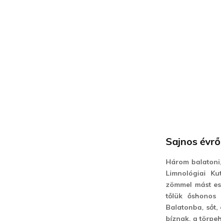
Sajnos évrő
Három balatoni,
Limnológiai Ku
zömmel mást esz
tőlük őshonos 
Balatonba, sőt,
bíznak, a törpeh