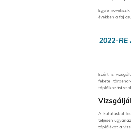
Egyre növekszik
években a faj csu
2022-RE
Ezért is vizsgá
fekete törpeha
táplálkozási szo
Vizsgáljá
A kutatásból ki
teljesen ugyana
táplálékot a viz