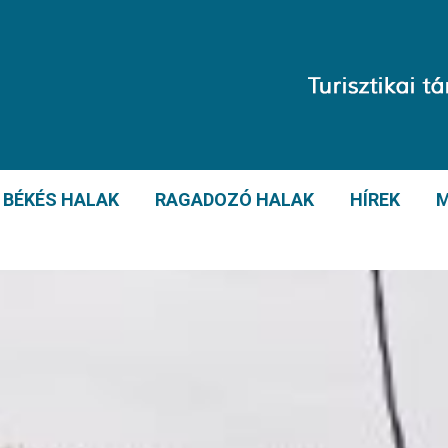
BÉKÉS HALAK
RAGADOZÓ HALAK
HÍREK
M