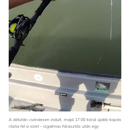
A délután csendesen indult, majd 17:00 körül újabb kapás
rázta fel a vizet – izgalmas fárasztás után egy