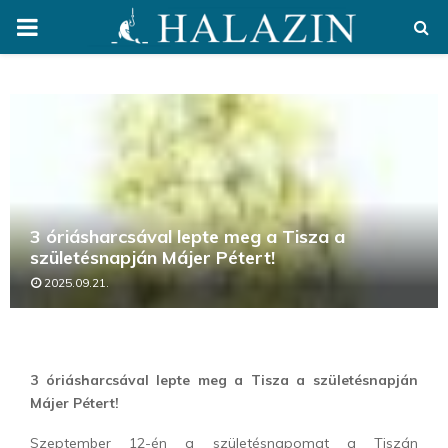
PRIMARY
MENU
3 óriásharcsával lepte meg a Tisza a
születésnapján Májer Pétert!
2025.09.21.
3 óriásharcsával lepte meg a Tisza a születésnapján
Májer Pétert!
Szeptember 12-én a születésnapomat a Tiszán