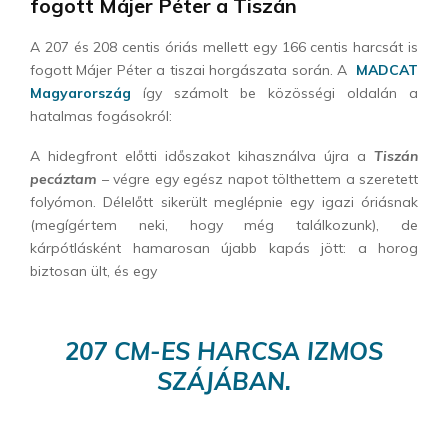
fogott Májer Péter a Tiszán
A 207 és 208 centis óriás mellett egy 166 centis harcsát is
fogott Májer Péter a tiszai horgászata során. A
MADCAT
Magyarország
így számolt be közösségi oldalán a
hatalmas fogásokról:
A hidegfront előtti időszakot kihasználva újra a
Tiszán
pecáztam
– végre egy egész napot tölthettem a szeretett
folyómon. Délelőtt sikerült meglépnie egy igazi óriásnak
(megígértem neki, hogy még találkozunk), de
kárpótlásként hamarosan újabb kapás jött: a horog
biztosan ült, és egy
207 CM-ES HARCSA IZMOS
SZÁJÁBAN.