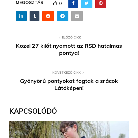
MEGOSZTÁS
0
ELŐZŐ CIKK
Közel 27 kilót nyomott az RSD hatalmas
pontya!
KÖVETKEZŐ CIKK
Gyönyörű pontyokat fogtak a srácok
Látóképen!
KAPCSOLÓDÓ