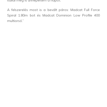
itallal meg is ünnepeltem a napot.
A felszerelés most is a bevált páros: Madcat Full Force
Spiral 1.80m bot és Madcat Dominion Low Profile 400
multiorsó.”