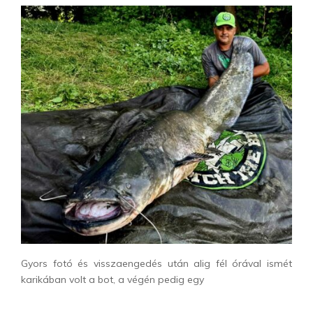
Gyors fotó és visszaengedés után alig fél órával ismét
karikában volt a bot, a végén pedig egy