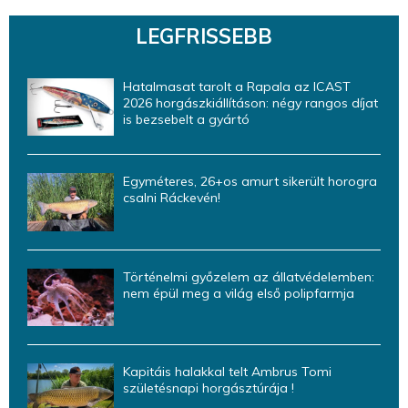
LEGFRISSEBB
Hatalmasat tarolt a Rapala az ICAST
2026 horgászkiállításon: négy rangos díjat
is bezsebelt a gyártó
Egyméteres, 26+os amurt sikerült horogra
csalni Ráckevén!
Történelmi győzelem az állatvédelemben:
nem épül meg a világ első polipfarmja
Kapitáis halakkal telt Ambrus Tomi
születésnapi horgásztúrája !