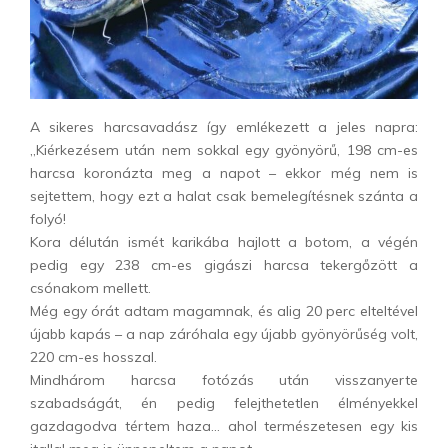
A sikeres harcsavadász így emlékezett a jeles napra:
„Kiérkezésem után nem sokkal egy gyönyörű, 198 cm-es
harcsa koronázta meg a napot – ekkor még nem is
sejtettem, hogy ezt a halat csak bemelegítésnek szánta a
folyó!
Kora délután ismét karikába hajlott a botom, a végén
pedig egy 238 cm-es gigászi harcsa tekergőzött a
csónakom mellett.
Még egy órát adtam magamnak, és alig 20 perc elteltével
újabb kapás – a nap záróhala egy újabb gyönyörűség volt,
220 cm-es hosszal.
Mindhárom harcsa fotózás után visszanyerte
szabadságát, én pedig felejthetetlen élményekkel
gazdagodva tértem haza… ahol természetesen egy kis