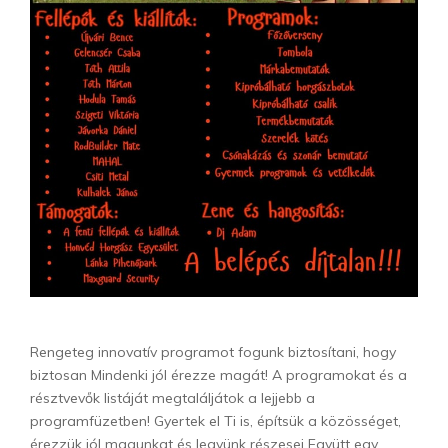
Rengeteg innovatív programot fogunk biztosítani, hogy
biztosan Mindenki jól érezze magát! A programokat és a
résztvevők listáját megtaláljátok a lejjebb a
programfüzetben! Gyertek el Ti is, építsük a közösséget,
érezzük jól magunkat és legyünk részesei Együtt egy