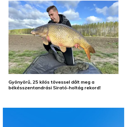
Gyönyörű, 25 kilós tövessel dőlt meg a
békésszentandrási Sirató-holtág rekord!