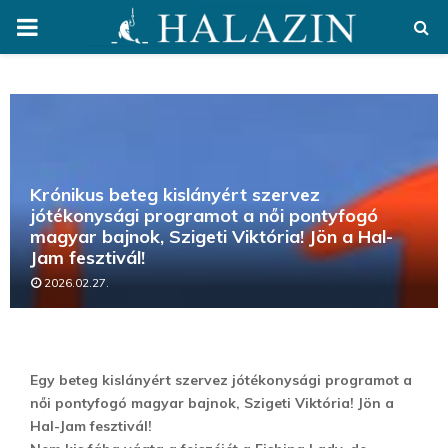
PRIMARY
MENU
Krónikus beteg kislányért szervez
jótékonysági programot a női pontyfogó
magyar bajnok, Szigeti Viktória! Jön a Hal-
Jam fesztivál!
2026.02.27.
Egy beteg kislányért szervez jótékonysági programot a
női pontyfogó magyar bajnok, Szigeti Viktória! Jön a
Hal-Jam fesztivál!