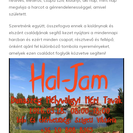
hétéves, életerős, csupa szív, kislányt, aki nap, mint nap
megvívja a harcot a génrendelenességgel, amivel
született.
Szeretnénk együtt, összefogva ennek a kislánynak és
elszánt családjának segítő kezet nyújtani a mindennapi
harcban és ezért minden csapat, résztvevő és fellépő;
önként ajánl fel különböző tombola nyereményeket,
amelyek ezen családot foglyák közvetve segíteni!