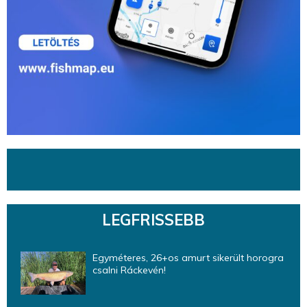
LEGFRISSEBB
Egyméteres, 26+os amurt sikerült horogra
csalni Ráckevén!