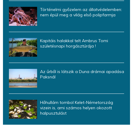
Történelmi győzelem az állatvédelemben:
nem épül meg a világ első polipfarmja
Kapitáis halakkal telt Ambrus Tomi
születésnapi horgásztúrája !
Az űrből is látszik a Duna drámai apadása
Paksnál
Hőhullám tombol Kelet-Németország
vizein is, ami számos helyen okozott
halpusztulást