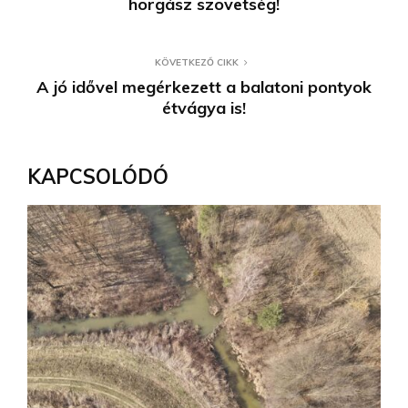
horgász szövetség!
KÖVETKEZŐ CIKK
A jó idővel megérkezett a balatoni pontyok
étvágya is!
KAPCSOLÓDÓ