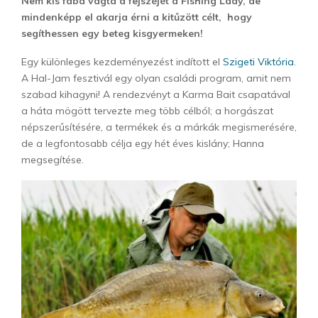
Nem kis fába vágta a fejszéjét a Fishing Lady, de
mindenképp el akarja érni a kitűzött célt, hogy
segíthessen egy beteg kisgyermeken!
Egy különleges kezdeményezést indított el
Szigeti Viktória
.
A Hal-Jam fesztivál egy olyan családi program, amit nem
szabad kihagyni! A rendezvényt a Karma Bait csapatával
a háta mögött tervezte meg több célból; a horgászat
népszerűsítésére, a termékek és a márkák megismerésére,
de a legfontosabb célja egy hét éves kislány; Hanna
megsegítése.