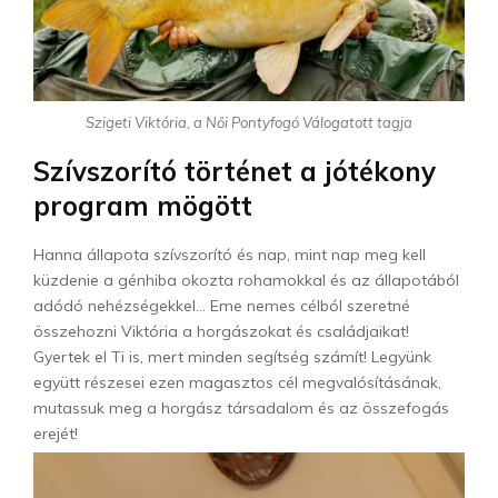
Szigeti Viktória, a Női Pontyfogó Válogatott tagja
Szívszorító történet a jótékony
program mögött
Hanna állapota szívszorító és nap, mint nap meg kell
küzdenie a génhiba okozta rohamokkal és az állapotából
adódó nehézségekkel… Eme nemes célból szeretné
összehozni Viktória a horgászokat és családjaikat!
Gyertek el Ti is, mert minden segítség számít! Legyünk
együtt részesei ezen magasztos cél megvalósításának,
mutassuk meg a horgász társadalom és az összefogás
erejét!