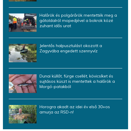
Halőrök és polgárőrök mentették meg a
gátoldalról mopedjével a bokrok közé
zuhant idős urat
Jelentős halpusztulást okozott a
Zagyvába engedett szennyvíz
Dunai küllőt, fürge csellét, kövicsíket és
sujtásos küszt is mentettek a halőrök a
Morgó-patakból
Horogra akadt az idei év első 30+os
amurja az RSD-n!