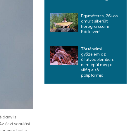
Egyméteres, 26+os
amurt sikerült
horogra csalni
Ráckevén!
Történelmi
győzelem az
állatvédelemben:
nem épül meg a
világ első
polipfarmja
éldány is
Az őszi vonulási
már nem hajtja