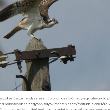
zal és ősszel rendszeresen átvonul, de ritkán egy-egy átnyaraló p
kor a halastavak és nagyobb folyók mentén számíthatunk jelenlétére. 
ában hosszabban elidőznek nálunk, mint tavasszal, hiszen ilyenkor 