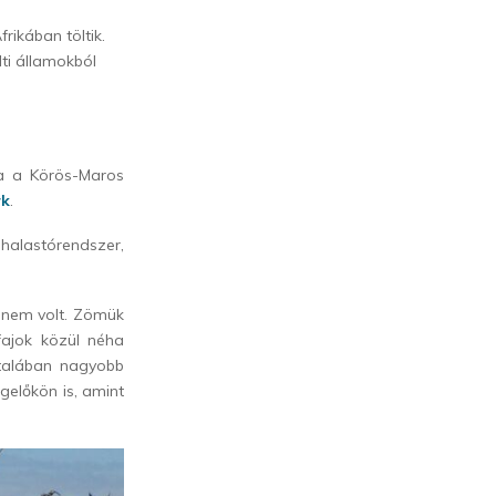
ikában töltik.
ti államokból
a a Körös-Maros
rk
.
halastórendszer,
 nem volt. Zömük
 fajok közül néha
ltalában nagyobb
gelőkön is, amint