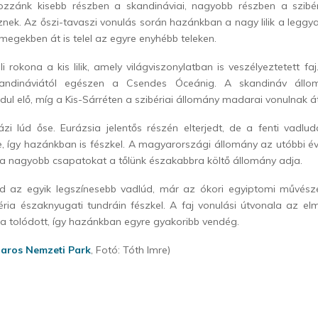
Hozzánk kisebb részben a skandináviai, nagyobb részben a szibér
ek. Az őszi-tavaszi vonulás során hazánkban a nagy lilik a leggya
egekben át is telel az egyre enyhébb teleken.
li rokona a kis lilik, amely világviszonylatban is veszélyeztetett fa
kandináviától egészen a Csendes Óceánig. A skandináv áll
ul elő, míg a Kis-Sárréten a szibériai állomány madarai vonulnak át
zi lúd őse. Eurázsia jelentős részén elterjedt, de a fenti vadlud
, így hazánkban is fészkel. A magyarországi állomány az utóbbi é
a nagyobb csapatokat a tőlünk északabbra költő állomány adja.
d az egyik legszínesebb vadlúd, már az ókori egyiptomi művész
éria északnyugati tundráin fészkel. A faj vonulási útvonala az el
a tolódott, így hazánkban egyre gyakoribb vendég.
aros Nemzeti Park
, Fotó: Tóth Imre)