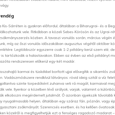
 vágy.
vendég
 Kis-Sárréten is gyakran előfordul, általában a Biharugrai- és a Beg
lálkozhatunk vele. Ritkábban a közeli Sebes-Körösön és az Ugrai-rét
zsákmányszerzés közben. A tavaszi vonulás során, március végén és
unk, míg az őszi vonulás időszakában augusztus végétől október k
enlétére. Legtöbbször egyszerre csak 1-2 példány kerül szem elé, d
 is tartózkodik a halastavakon. Ebben az évben az első példányt m
 azóta rendszeresen előkerül egy-két madár.
sszahajló karmai és tüskékkel borított ujjai elősegítik a sikamlós z
Vadászmódszere rendkívül látványos: rövid ideig szitál a víz felet
illantva szinte torpedóként zuhanva veti rá magát, karmaival me
ik vele. Ilyenkor a közelben lévő sirályok, varjak, valamint a külön
k elkobozni megérdemelt jutalmát. Ő azonban igyekszik távolabb k
gy nyugalmasabb helyen, általában egy száraz fán, póznán, vagy é
gyasztani zsákmányát. Szerencsés esetben, és ha kellően óvatosak
eken közelről is megfigyelhetjük ezt a fenséges ragadozó madarat – 