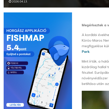
2026.04.13.
Megérkeztek a 
A korábbi évekhe
Körös-Maros Nemz
megfigyelése kül
Park
.
Mint írták, a ha
kizárólag hallal 
fészkel. Európá
növényvédőszer h
betiltása után a