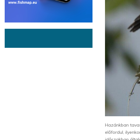
Hazánkban tavass
előfordul, ilyen
időszakban által