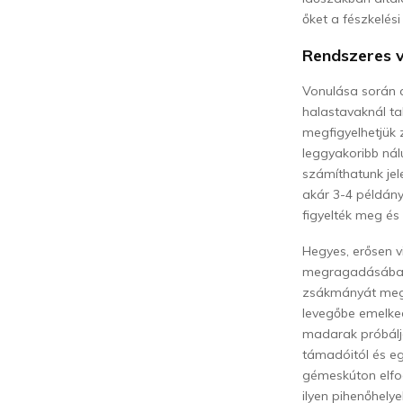
őket a fészkelési
Rendszeres 
Vonulása során a
halastavaknál ta
megfigyelhetjük 
leggyakoribb nál
számíthatunk jel
akár 3-4 példány
figyelték meg és
Hegyes, erősen vi
megragadásában. 
zsákmányát megp
levegőbe emelked
madarak próbáljá
támadóitól és e
gémeskúton elfo
ilyen pihenőhely