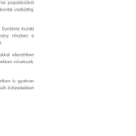
iai populációból
koribb vadlúdfaj.
j. Eurázsia északi
omány részben a
.
akkal ellentétben
vekben növekszik.
etben is gyakran
múlt évtizedekben