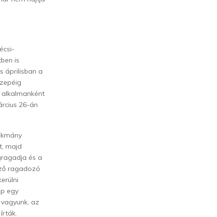
écsi-
ben is
 áprilisban a
özepéig
e alkalmanként
árcius 26-án
sákmány
t, majd
gragadja és a
böző ragadozó
erülni
pp egy
 vagyunk, az
írták.