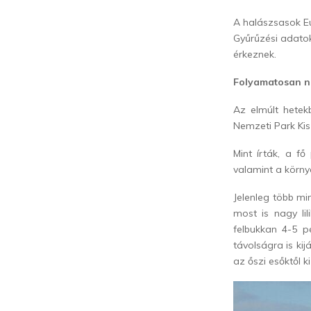
A halászsasok Eu
Gyűrűzési adatok
érkeznek.
Folyamatosan n
Az elmúlt hete
Nemzeti Park Kis
Mint írták, a f
valamint a körny
Jelenleg több m
most is nagy lil
felbukkan 4-5 p
távolságra is ki
az őszi esőktől k