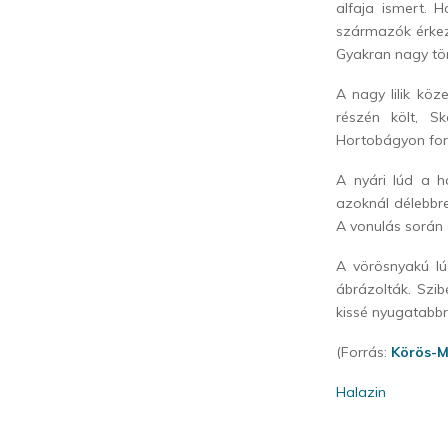
alfaja ismert. 
származók érkezn
Gyakran nagy töm
A nagy lilik köze
részén költ, S
Hortobágyon ford
A nyári lúd a há
azoknál délebbre
A vonulás során 
A vörösnyakú lú
ábrázolták. Szib
kissé nyugatabbr
(Forrás:
Körös-M
Halazin