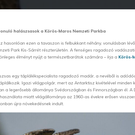
vonuló halászsasok a Körös-Maros Nemzeti Parkba
z hasonlóan ezen a tavaszon is felbukkant néhány, vonulásban lév
eti Park Kis-Sárrét részterületén. A fenséges ragadozó vadászati
önleges élményt nyújt a természetbarátok számára – írja a
Körös-
lászsas egy táplálékspecialista ragadozó madár, a nevéből is adódó
táplálkozik. Igazi világpolgár, mert az Antarktisz kivételével minden
ban a legerősebb állománya Svédországban és Finnországban él. A
asználata miatt világállománya az 1960-as évekre erősen visszaes
zonban újra növekedésnek indult.