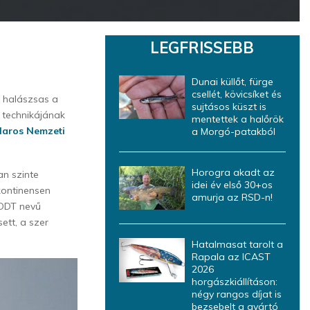
LEGFRISSEBB
Dunai küllőt, fürge
csellét, kövicsíket és
ő halászsas a
sujtásos küszt is
 technikájának
mentettek a halőrök
Maros Nemzeti
a Morgó-patakból
Horogra akadt az
an szinte
idei év első 30+os
 kontinensen
amurja az RSD-n!
 DDT nevű
ett, a szer
Hatalmasat tarolt a
Rapala az ICAST
2026
horgászkiállításon:
négy rangos díjat is
bezsebelt a gyártó