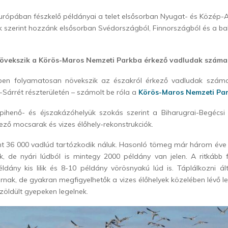
rópában fészkelő példányai a telet elsősorban Nyugat- és Közép-Afr
 szerint hozzánk elsősorban Svédországból, Finnországból és a bal
övekszik a Körös-Maros Nemzeti Parkba érkező vadludak száma
kben folyamatosan növekszik az északról érkező vadludak szám
-Sárrét részterületén – számolt be róla a
Körös-Maros Nemzeti Pa
ő pihenő- és éjszakázóhelyük szokás szerint a Biharugrai-Begécsi 
ező mocsarak és vizes élőhely-rekonstrukciók.
int 36 000 vadlúd tartózkodik náluk. Hasonló tömeg már három éve
ik, de nyári lúdból is mintegy 2000 példány van jelen. A ritkább
éldány kis lilik és 8-10 példány vörösnyakú lúd is. Táplálkozni á
járnak, de gyakran megfigyelhetők a vizes élőhelyek közelében lévő le
izöldült gyepeken legelnek.