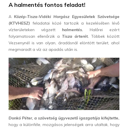
A halmentés fontos feladat!
A
Közép-Tisza-Vidéki Horgász Egyesületek Szövetsége
(KTVHESZ)
feladatai közé tartozik a kezelésében lévő
vízterületeken végzett
halmentés.
Halőrei ezért
folyamatosan ellenőrzik a
Tisza árterét.
Többek között
Vezsenynél is van olyan, áradásnál elöntött terület, ahol
megmaradt a víz az apadás után is.
Donkó Péter, a szövetség ügyvezető igazgatója kifejtette
,
hogy a különféle, mozgásos jelenségek arra utaltak, hogy