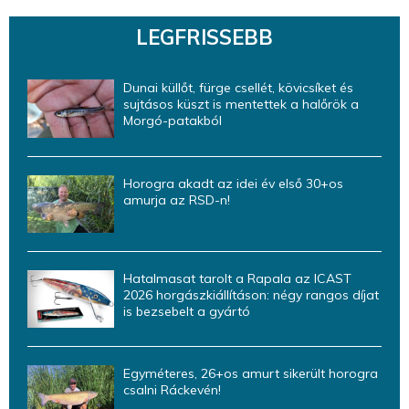
LEGFRISSEBB
Dunai küllőt, fürge csellét, kövicsíket és
sujtásos küszt is mentettek a halőrök a
Morgó-patakból
Horogra akadt az idei év első 30+os
amurja az RSD-n!
Hatalmasat tarolt a Rapala az ICAST
2026 horgászkiállításon: négy rangos díjat
is bezsebelt a gyártó
Egyméteres, 26+os amurt sikerült horogra
csalni Ráckevén!