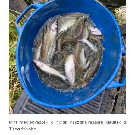
Mint megjegyezték, a halak visszahelyezésre kerültek a
Tisza folyóba.