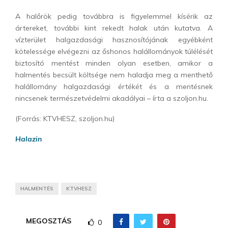
A halőrök pedig továbbra is figyelemmel kísérik az
ártereket, további kint rekedt halak után kutatva. A
vízterület halgazdasági hasznosítójának egyébként
kötelessége elvégezni az őshonos halállományok túlélését
biztosító mentést minden olyan esetben, amikor a
halmentés becsült költsége nem haladja meg a menthető
halállomány halgazdasági értékét és a mentésnek
nincsenek természetvédelmi akadályai – írta a szoljon.hu.
(Forrás: KTVHESZ, szoljon.hu)
Halazin
HALMENTÉS
KTVHESZ
MEGOSZTÁS
0