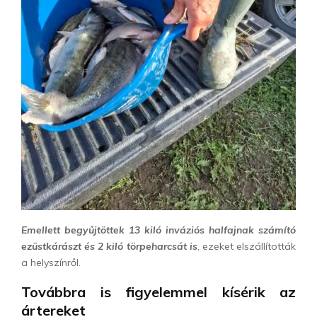
Emellett begyűjtöttek 13 kiló inváziós halfajnak számító
ezüstkárászt és 2 kiló törpeharcsát is
, ezeket elszállították
a helyszínről.
Továbbra is figyelemmel kísérik az
ártereket