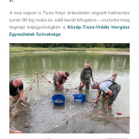
ki.
A mai napon a Tisza folyó árterületén végzett halmentés
során 80 kg csuka és süllő került kifogásra – osztotta meg
tegnapi bejegyzéségben a
Közép-Tisza-Vidéki Horgász
Egyesületek Szövetsége
.