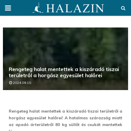
PRIMARY
MENU
Rengeteg halat mentettek a kiszáradó tiszai
területről a horgász egyesület halőrei
2024.09.10.
Rengeteg halat mentettek a kiszáradó tiszai területről a
horgász egyesület halőrei! A hatalmas szárazság miatt
az apadó árterületről 80 kg süllőt és csukát mentettek