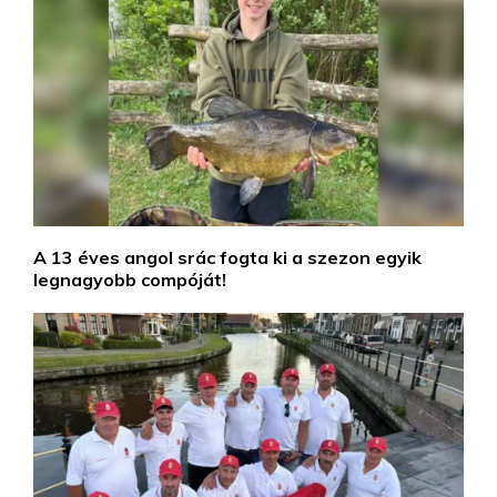
A 13 éves angol srác fogta ki a szezon egyik
legnagyobb compóját!