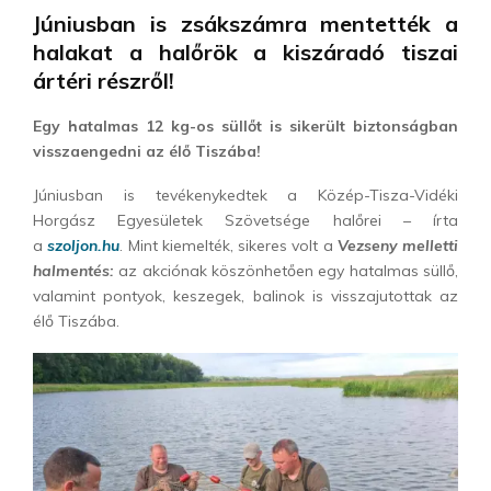
Júniusban is zsákszámra mentették a
halakat a halőrök a kiszáradó tiszai
ártéri részről!
Egy hatalmas 12 kg-os süllőt is sikerült biztonságban
visszaengedni az élő Tiszába!
Júniusban is tevékenykedtek a Közép-Tisza-Vidéki
Horgász Egyesületek Szövetsége halőrei – írta
a
szoljon.hu
. Mint kiemelték, sikeres volt a
Vezseny melletti
halmentés:
az akciónak köszönhetően egy hatalmas süllő,
valamint pontyok, keszegek, balinok is visszajutottak az
élő Tiszába.