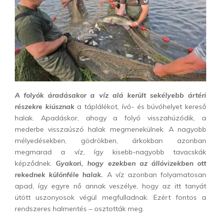
A folyók áradásakor a víz alá került sekélyebb ártéri
részekre kiúsznak
a táplálékot, ívó- és búvóhelyet kereső
halak. Apadáskor, ahogy a folyó visszahúzódik, a
mederbe visszaúszó halak megmenekülnek. A nagyobb
mélyedésekben, gödrökben, árkokban azonban
megmarad a víz, így kisebb-nagyobb tavacskák
képződnek.
Gyakori, hogy ezekben az állóvizekben ott
rekednek különféle halak.
A víz azonban folyamatosan
apad, így egyre nő annak veszélye, hogy az itt tanyát
ütött uszonyosok végül megfulladnak. Ezért fontos a
rendszeres halmentés – osztották meg.