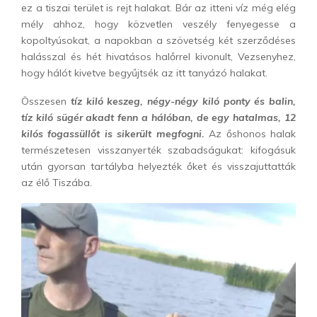
ez a tiszai terület is rejt halakat. Bár az itteni víz még elég
mély ahhoz, hogy közvetlen veszély fenyegesse a
kopoltyúsokat, a napokban a szövetség két szerződéses
halásszal és hét hivatásos halőrrel kivonult, Vezsenyhez,
hogy hálót kivetve begyűjtsék az itt tanyázó halakat.
Összesen
tíz kiló keszeg, négy-négy kiló ponty és balin,
tíz kiló sügér akadt fenn a hálóban, de egy hatalmas, 12
kilós fogassüllőt is sikerült megfogni.
Az őshonos halak
természetesen visszanyerték szabadságukat: kifogásuk
után gyorsan tartályba helyezték őket és visszajuttatták
az élő Tiszába.