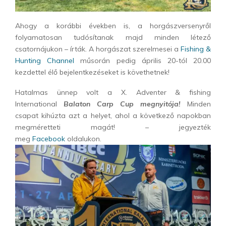
Ahogy a korábbi években is, a horgászversenyről
folyamatosan tudósítanak majd minden létező
csatornájukon – írták. A horgászat szerelmesei a
Fishing &
Hunting Channel
műsorán pedig április 20-tól 20.00
kezdettel élő bejelentkezéseket is követhetnek!
Hatalmas ünnep volt a X. Adventer & fishing
International
Balaton Carp Cup megnyitója!
Minden
csapat kihúzta azt a helyet, ahol a következő napokban
megméretteti magát! – jegyezték
meg
Facebook
oldalukon.