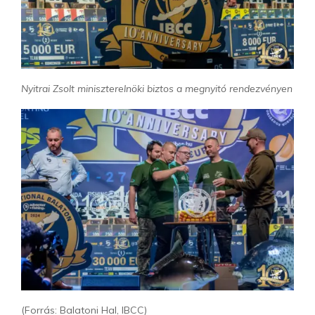
Nyitrai Zsolt miniszterelnöki biztos a megnyitó rendezvényen
(Forrás: Balatoni Hal, IBCC)