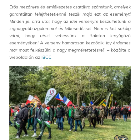
Erős mezőnyre és emlékezetes csatákra számítunk, amelyek
garantáltan felejthetetlenné teszik majd ezt az eseményt!
Minden jel arra utal, hogy az idei versenyre készülhetünk a
legnagyobb izgalommal és lelkesedéssel. Nem is kell sokáig
várni, hogy részt vehessünk a Balaton lenyűgöző
eseményében! A verseny hamarosan kezdődik, így érdemes
már most felkészülni a nagy megmérettetésre!
” – közölte a
weboldalán az
IBCC
.