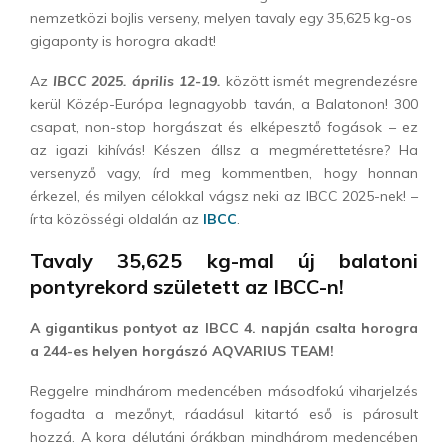
nemzetközi bojlis verseny, melyen tavaly egy 35,625 kg-os
gigaponty is horogra akadt!
Az
IBCC 2025. április 12-19.
között ismét megrendezésre
kerül Közép-Európa legnagyobb taván, a Balatonon! 300
csapat, non-stop horgászat és elképesztő fogások – ez
az igazi kihívás! Készen állsz a megmérettetésre? Ha
versenyző vagy, írd meg kommentben, hogy honnan
érkezel, és milyen célokkal vágsz neki az IBCC 2025-nek! –
írta közösségi oldalán az
IBCC
.
Tavaly 35,625 kg-mal új balatoni
pontyrekord született az IBCC-n!
A gigantikus pontyot az IBCC 4. napján csalta horogra
a 244-es helyen horgászó AQVARIUS TEAM!
Reggelre mindhárom medencében másodfokú viharjelzés
fogadta a mezőnyt, ráadásul kitartó eső is párosult
hozzá. A kora délutáni órákban mindhárom medencében