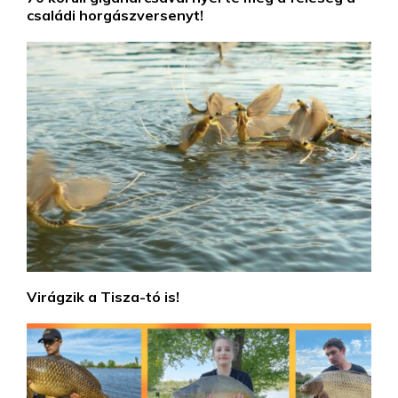
családi horgászversenyt!
Virágzik a Tisza-tó is!