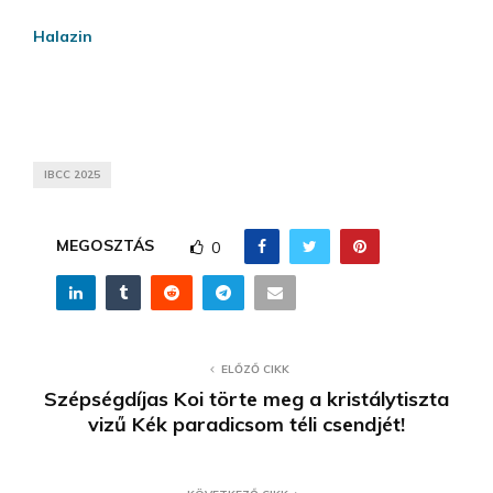
Halazin
IBCC 2025
MEGOSZTÁS
0
ELŐZŐ CIKK
Szépségdíjas Koi törte meg a kristálytiszta
vizű Kék paradicsom téli csendjét!