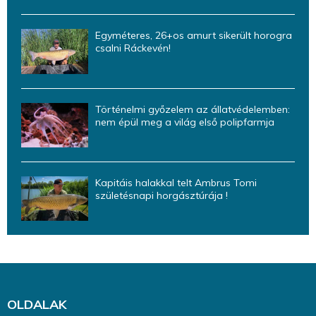
Egyméteres, 26+os amurt sikerült horogra
csalni Ráckevén!
Történelmi győzelem az állatvédelemben:
nem épül meg a világ első polipfarmja
Kapitáis halakkal telt Ambrus Tomi
születésnapi horgásztúrája !
OLDALAK