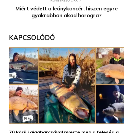
KÖVETKEZŐ CIKK
Miért védett a leánykoncér, hiszen egyre
gyakrabban akad horogra?
KAPCSOLÓDÓ
70 körüli gigaharcsával nyerte meg a feleség a