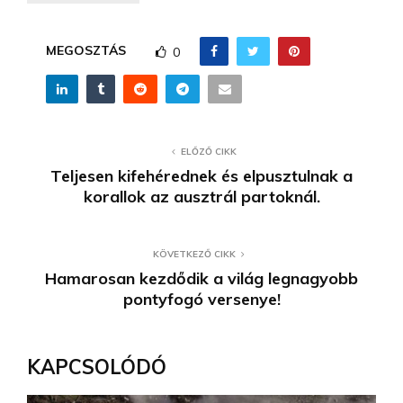
MEGOSZTÁS
0
ELŐZŐ CIKK
Teljesen kifehérednek és elpusztulnak a
korallok az ausztrál partoknál.
KÖVETKEZŐ CIKK
Hamarosan kezdődik a világ legnagyobb
pontyfogó versenye!
KAPCSOLÓDÓ