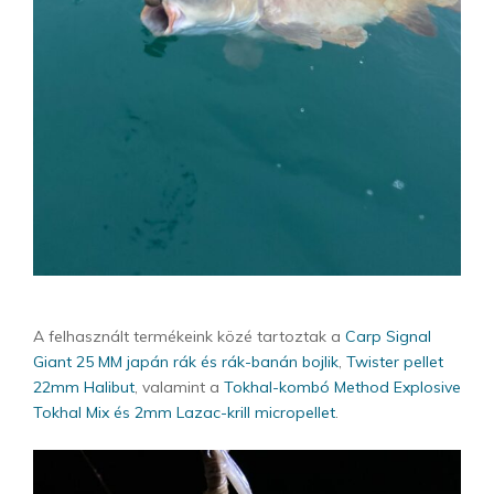
A felhasznált termékeink közé tartoztak a
Carp Signal
Giant 25 MM japán rák és rák-banán bojlik
,
Twister pellet
22mm Halibut
, valamint a
Tokhal-kombó Method Explosive
Tokhal Mix és 2mm Lazac-krill micropellet
.