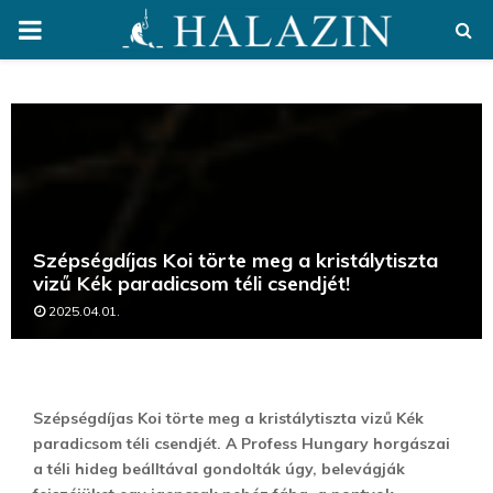
PRIMARY
MENU
Szépségdíjas Koi törte meg a kristálytiszta
vizű Kék paradicsom téli csendjét!
2025.04.01.
Szépségdíjas Koi törte meg a kristálytiszta vizű Kék
paradicsom téli csendjét. A Profess Hungary horgászai
a téli hideg beálltával gondolták úgy, belevágják