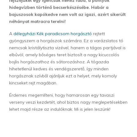
fejszéjüket egy igencsak nehéz fába, a pontyok
hidegvízben történő becserkészésébe. Habár a
bajuszosok kapókedve nem volt az igazi, azért sikerült
néhányat matracra terelni!
A
délegyházi Kék paradicsom horgásztó
rejtett
gyöngyszem a horgászok számára. Ez a varázslatos tó
nemcsak kristálytiszta vizével, hanem a tágas partjával is
elbűvöl, amely bőséges teret biztosít a nagy kicuccolós
bojlis horgászathoz és sátorozáshoz. A tógazda
hihetetlenül kedves és vendégszerető, így minden
horgásznak szívből ajánljuk ezt a helyet, mely komoly
kincseket rejt magában.
Érdemes megemlíteni, hogy hamarosan egy tavaszi
verseny veszi kezdetét, ahol biztos nagy meglepetésekben
lehet majd része az indulóknak. Mi is jelen leszünk!