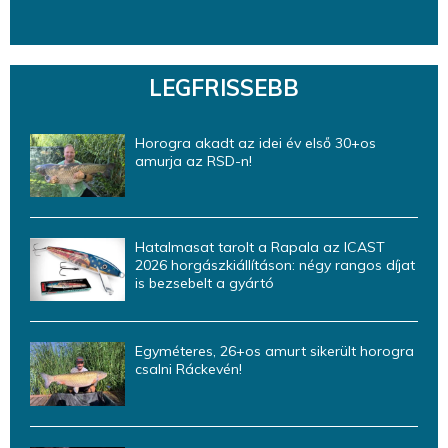
LEGFRISSEBB
Horogra akadt az idei év első 30+os
amurja az RSD-n!
Hatalmasat tarolt a Rapala az ICAST
2026 horgászkiállításon: négy rangos díjat
is bezsebelt a gyártó
Egyméteres, 26+os amurt sikerült horogra
csalni Ráckevén!