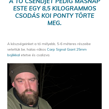
A TÓ CSENDJÉT PEDIG MÁSNAP
ESTE EGY 8,5 KILOGRAMMOS
CSODÁS KOI PONTY TÖRTE
MEG.
A készségeinket a tó mélyebb, 5-6 méteres részeibe
vetettük be, halas-rákos
Carp Signal Giant 25mm
bojlikkal
etetve és csalizva.