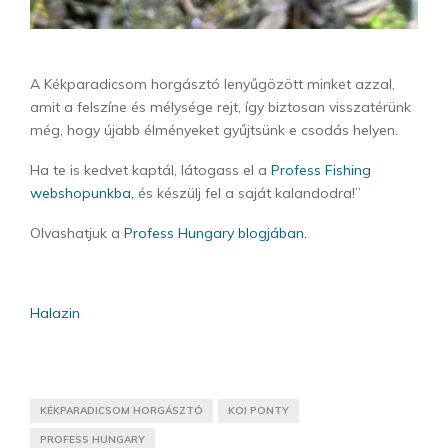
A Kékparadicsom horgásztó lenyűgözött minket azzal,
amit a felszíne és mélysége rejt, így biztosan visszatérünk
még, hogy újabb élményeket gyűjtsünk e csodás helyen.
Ha te is kedvet kaptál, látogass el a
Profess Fishing
webshopunkba
, és készülj fel a saját kalandodra!”
Olvashatjuk a
Profess Hungary blogjában.
Halazin
KÉKPARADICSOM HORGÁSZTÓ
KOI PONTY
PROFESS HUNGARY