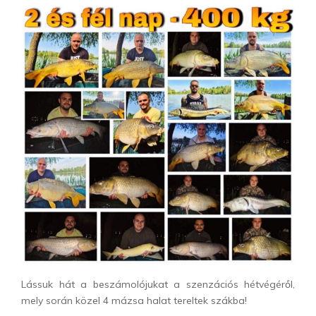
Lássuk hát a beszámolójukat a szenzációs hétvégéről,
mely során közel 4 mázsa halat tereltek szákba!