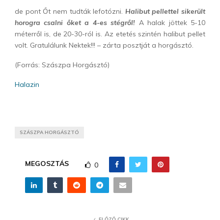
de pont Őt nem tudták lefotózni.
Halibut pellettel sikerült
horogra csalni őket a 4-es stégről!
A halak jöttek 5-10
méterről is, de 20-30-ról is. Az etetés szintén halibut pellet
volt. Gratulálunk Nektek!!! – zárta posztját a horgásztó.
(Forrás: Szászpa Horgásztó)
Halazin
SZÁSZPA HORGÁSZTÓ
MEGOSZTÁS
0
ELŐZŐ CIKK