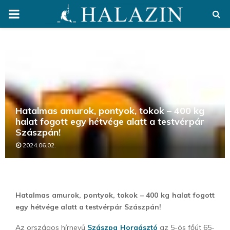
PRIMARY
MENU
Hatalmas amurok, pontyok, tokok – 400 kg
halat fogott egy hétvége alatt a testvérpár
Szászpán!
2024.06.02.
Hatalmas amurok, pontyok, tokok – 400 kg halat fogott
egy hétvége alatt a testvérpár Szászpán!
Az országos hírnevű
Szászpa Horgásztó
az 5-ös főút 65-