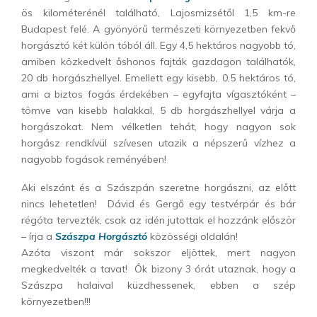
ös kilométerénél található, Lajosmizsétől 1,5 km-re
Budapest felé. A gyönyörű természeti környezetben fekvő
horgásztó két külön tóból áll. Egy 4,5 hektáros nagyobb tó,
amiben közkedvelt őshonos fajták gazdagon találhatók,
20 db horgászhellyel. Emellett egy kisebb, 0,5 hektáros tó,
ami a biztos fogás érdekében – egyfajta vígasztóként –
tömve van kisebb halakkal, 5 db horgászhellyel várja a
horgászokat. Nem vélketlen tehát, hogy nagyon sok
horgász rendkívül szívesen utazik a népszerű vízhez a
nagyobb fogások reményében!
Aki elszánt és a Szászpán szeretne horgászni, az előtt
nincs lehetetlen! Dávid és Gergő egy testvérpár és bár
régóta tervezték, csak az idén jutottak el hozzánk először
– írja a
Szászpa Horgásztó
közösségi oldalán!
Azóta viszont már sokszor eljöttek, mert nagyon
megkedvelték a tavat! Ők bizony 3 órát utaznak, hogy a
Szászpa halaival küzdhessenek, ebben a szép
környezetben!!!