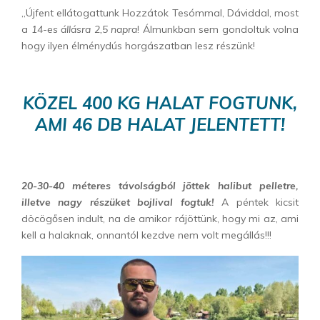
„Újfent ellátogattunk Hozzátok Tesómmal, Dáviddal, most
a
14-es állásra 2,5 napra
! Álmunkban sem gondoltuk volna
hogy ilyen élménydús horgászatban lesz részünk!
KÖZEL 400 KG HALAT FOGTUNK,
AMI 46 DB HALAT JELENTETT!
20-30-40 méteres távolságból jöttek halibut pelletre,
illetve nagy részüket bojlival fogtuk!
A péntek kicsit
döcögősen indult, na de amikor rájöttünk, hogy mi az, ami
kell a halaknak, onnantól kezdve nem volt megállás!!!