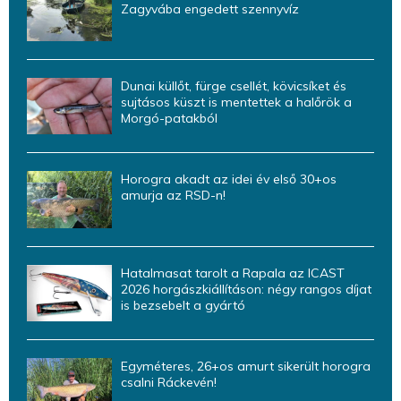
Zagyvába engedett szennyvíz
Dunai küllőt, fürge csellét, kövicsíket és
sujtásos küszt is mentettek a halőrök a
Morgó-patakból
Horogra akadt az idei év első 30+os
amurja az RSD-n!
Hatalmasat tarolt a Rapala az ICAST
2026 horgászkiállításon: négy rangos díjat
is bezsebelt a gyártó
Egyméteres, 26+os amurt sikerült horogra
csalni Ráckevén!