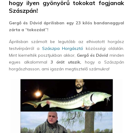
hogy ilyen gyönyörű tokokat fogjanak
Szászpán!
Gergő és Dávid áprilisban egy 23 kilós bandanaggyal
zárta a “tokozást”!
Áprilisban számolt be legutóbb az elhivatott horgász
testvérpárról a
Szászpa Horgásztó
közösségi oldalán.
Mint kiemelték posztjukban akkor,
Gergő és Dávid
minden
egyes alkalommal
3 órát utazik,
hogy a Szászpán
horgászhasson, ami igazán megtisztelő számukra!