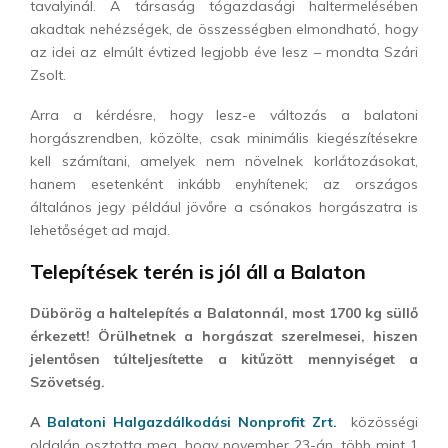
tavalyinál. A társaság tógazdasági haltermelésében
akadtak nehézségek, de összességben elmondható, hogy
az idei az elmúlt évtized legjobb éve lesz – mondta Szári
Zsolt.
Arra a kérdésre, hogy lesz-e változás a balatoni
horgászrendben, közölte, csak minimális kiegészítésekre
kell számítani, amelyek nem növelnek korlátozásokat,
hanem esetenként inkább enyhítenek; az országos
általános jegy például jövőre a csónakos horgászatra is
lehetőséget ad majd.
Telepítések terén is jól áll a Balaton
Dübörög a haltelepítés a Balatonnál, most 1700 kg süllő
érkezett! Örülhetnek a horgászat szerelmesei, hiszen
jelentősen túlteljesítette a kitűzött mennyiséget a
Szövetség.
A
Balatoni Halgazdálkodási Nonprofit Zrt.
közösségi
oldalán osztotta meg, hogy november 23-án, több mint 1