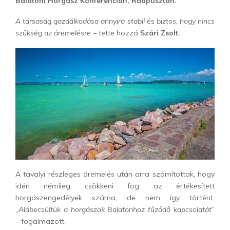
Balatoni Horgász Konferencián, Rádpusztán.
A társaság gazdálkodása annyira stabil és biztos, hogy nincs
szükség az áremelésre
– tette hozzá
Szári Zsolt.
A tavalyi részleges áremelés után arra számítottak, hogy
idén némileg csökkeni fog az értékesített
horgászengedélyek száma, de nem így történt.
„
Alábecsültük a horgászok Balatonhoz fűződő kapcsolatát
”
– fogalmazott.