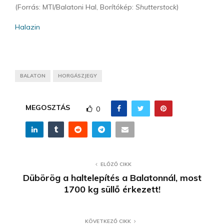
(Forrás: MTI/Balatoni Hal, Borítókép:
Shutterstock
)
Halazin
BALATON
HORGÁSZJEGY
MEGOSZTÁS
0
ELŐZŐ CIKK
Dübörög a haltelepítés a Balatonnál, most
1700 kg süllő érkezett!
KÖVETKEZŐ CIKK