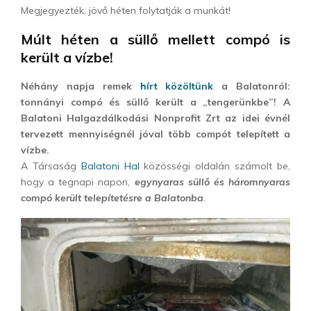
Megjegyezték, jövő héten folytatják a munkát!
Múlt héten a süllő mellett compó is
került a vízbe!
Néhány napja remek
hírt közöltünk
a Balatonról:
tonnányi compó és süllő került a „tengerünkbe”! A
Balatoni Halgazdálkodási Nonprofit Zrt az idei évnél
tervezett mennyiségnél jóval több compót telepített a
vízbe.
A Társaság
Balatoni Hal
közösségi oldalán számolt be,
hogy a tegnapi napon,
egynyaras süllő és háromnyaras
compó került telepítetésre a Balatonba
.