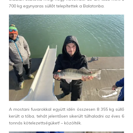
700 kg egynyaras süllőt telepítettek a Balatonba.
A mostani fuvarokkal együtt idén összesen 8 355 kg süllő
került a tóba, tehát jelentősen sikerült túlhaladni az éves 6
tonnás kötelezettségüket! – közölték.