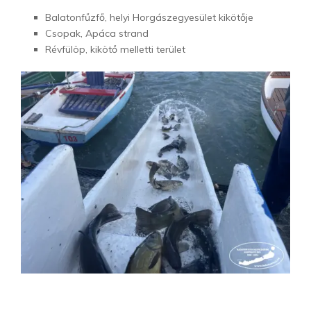
Balatonfűzfő, helyi Horgászegyesület kikötője
Csopak, Apáca strand
Révfülöp, kikötő melletti terület