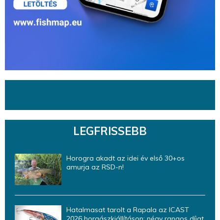
LEGFRISSEBB
Horogra akadt az idei év első 30+os
amurja az RSD-n!
Hatalmasat tarolt a Rapala az ICAST
2026 horgászkiállításon: négy rangos díjat