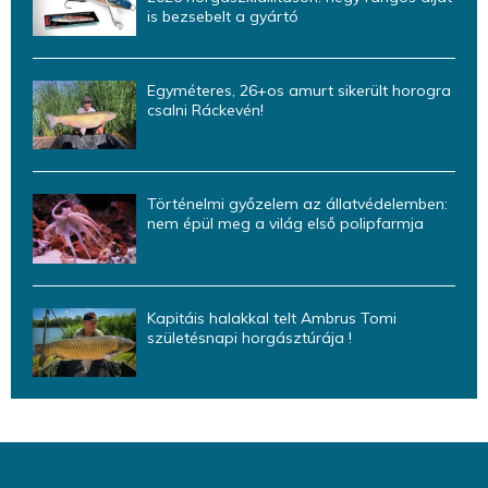
is bezsebelt a gyártó
Egyméteres, 26+os amurt sikerült horogra
csalni Ráckevén!
Történelmi győzelem az állatvédelemben:
nem épül meg a világ első polipfarmja
Kapitáis halakkal telt Ambrus Tomi
születésnapi horgásztúrája !