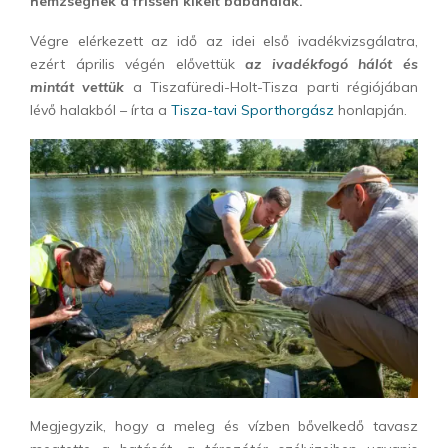
hemzsegnek a frissen kikelt babahalak.
Végre elérkezett az idő az idei első ivadékvizsgálatra,
ezért április végén elővettük
az ivadékfogó hálót és
mintát vettük
a Tiszafüredi-Holt-Tisza parti régiójában
lévő halakból – írta a
Tisza-tavi Sporthorgász
honlapján.
Megjegyzik, hogy a meleg és vízben bővelkedő tavasz