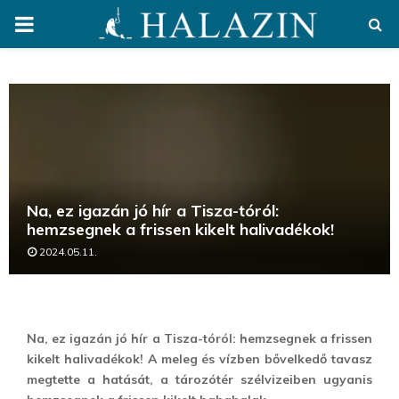
PRIMARY
MENU
Na, ez igazán jó hír a Tisza-tóról:
hemzsegnek a frissen kikelt halivadékok!
2024.05.11.
Na, ez igazán jó hír a Tisza-tóról: hemzsegnek a frissen
kikelt halivadékok! A meleg és vízben bővelkedő tavasz
megtette a hatását, a tározótér szélvizeiben ugyanis