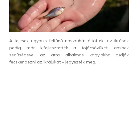
A tejesek ugyanis feltűnő nászruhát öltöttek, az ikrások
pedig már kifejlesztették a tojócsövüket, aminek
segítségével az arra alkalmas kagylókba tudják
fecskendezni az ikrájukat – jegyezték meg.