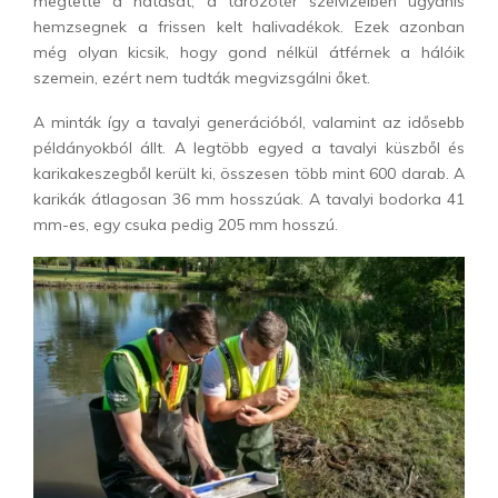
megtette a hatását, a tározótér szélvizeiben ugyanis
hemzsegnek a frissen kelt halivadékok. Ezek azonban
még olyan kicsik, hogy gond nélkül átférnek a hálóik
szemein, ezért nem tudták megvizsgálni őket.
A minták így a tavalyi generációból, valamint az idősebb
példányokból állt. A legtöbb egyed a tavalyi küszből és
karikakeszegből került ki, összesen több mint 600 darab. A
karikák átlagosan 36 mm hosszúak. A tavalyi bodorka 41
mm-es, egy csuka pedig 205 mm hosszú.