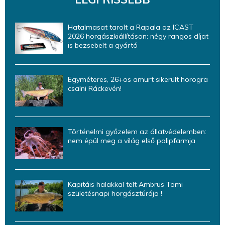
Hatalmasat tarolt a Rapala az ICAST
2026 horgászkiállításon: négy rangos díjat
is bezsebelt a gyártó
Egyméteres, 26+os amurt sikerült horogra
csalni Ráckevén!
Történelmi győzelem az állatvédelemben:
nem épül meg a világ első polipfarmja
Kapitáis halakkal telt Ambrus Tomi
születésnapi horgásztúrája !