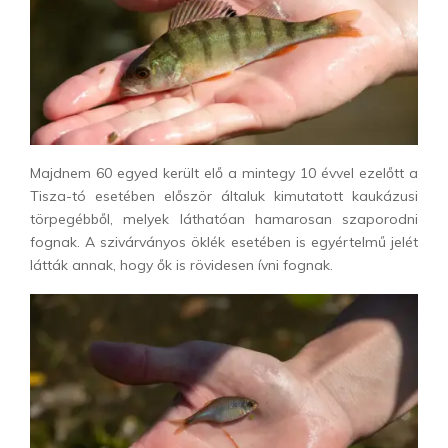
Majdnem 60 egyed került elő a mintegy 10 évvel ezelőtt a
Tisza-tó esetében először általuk kimutatott kaukázusi
törpegébből, melyek láthatóan hamarosan szaporodni
fognak. A szivárványos öklék esetében is egyértelmű jelét
látták annak, hogy ők is rövidesen ívni fognak.