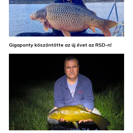
Gigaponty köszöntötte az új évet az RSD-n!