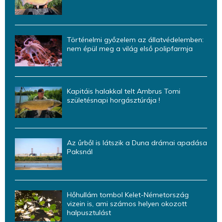
Történelmi győzelem az állatvédelemben:
nem épül meg a világ első polipfarmja
Kapitáis halakkal telt Ambrus Tomi
születésnapi horgásztúrája !
Az űrből is látszik a Duna drámai apadása
Paksnál
Hőhullám tombol Kelet-Németország
vizein is, ami számos helyen okozott
halpusztulást