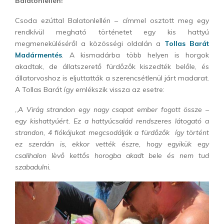
Balatonlellén!
Csoda ezúttal Balatonlellén – címmel osztott meg egy
rendkívül megható történetet egy kis hattyú
megmeneküléséről a közösségi oldalán a
Tollas Barát
Madármentés
. A kismadárba több helyen is horgok
akadtak, de állatszerető fürdőzők kiszedték belőle, és
állatorvoshoz is eljuttatták a szerencsétlenül járt madarat.
A Tollas Barát így emlékszik vissza az esetre:
„
A Virág strandon egy nagy csapat ember fogott össze –
egy kishattyúért. Ez a hattyúcsalád rendszeres látogató a
strandon, 4 fiókájukat megcsodálják a fürdőzők így történt
ez szerdán is, ekkor vették észre, hogy egyikük egy
csalihalon lèvő kettős horogba akadt bele és nem tud
szabadulni.