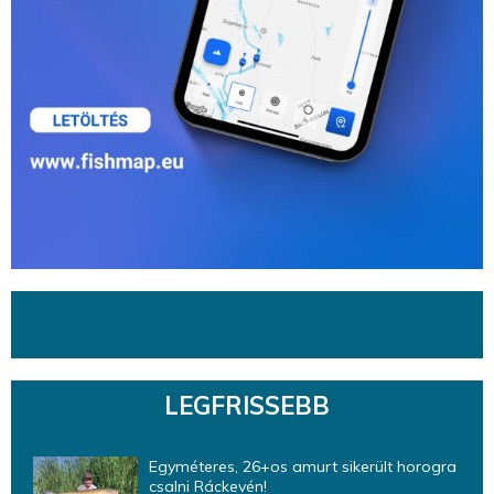
LEGFRISSEBB
Egyméteres, 26+os amurt sikerült horogra
csalni Ráckevén!