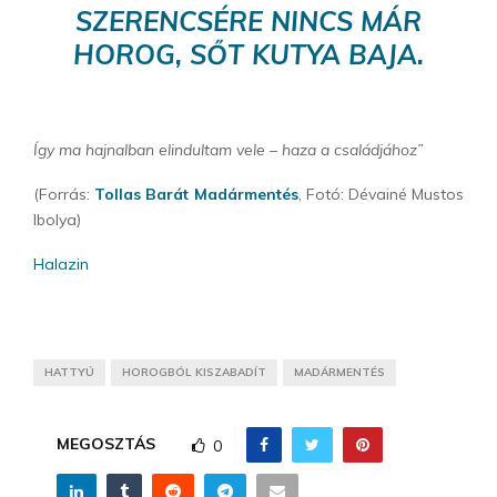
SZERENCSÉRE NINCS MÁR
HOROG, SŐT KUTYA BAJA.
Így ma hajnalban elindultam vele – haza a családjához”
(Forrás:
Tollas Barát Madármentés
, Fotó: Dévainé Mustos
Ibolya)
Halazin
HATTYÚ
HOROGBÓL KISZABADÍT
MADÁRMENTÉS
MEGOSZTÁS
0