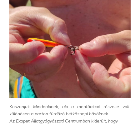
Köszönjük Mindenkinek, aki a mentőakció részese volt,
különösen a parton fürdőző hétköznapi hősöknek
Az Exopet Állatgyógyászati Centrumban kiderült, hogy