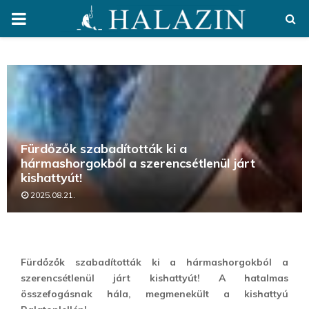
PRIMARY
MENU
Fürdőzők szabadították ki a
hármashorgokból a szerencsétlenül járt
kishattyút!
2025.08.21.
Fürdőzők szabadították ki a hármashorgokból a
szerencsétlenül járt kishattyút! A hatalmas
összefogásnak hála, megmenekült a kishattyú