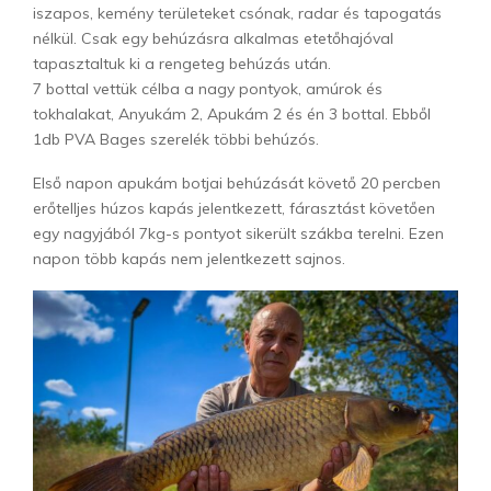
iszapos, kemény területeket csónak, radar és tapogatás
nélkül. Csak egy behúzásra alkalmas etetőhajóval
tapasztaltuk ki a rengeteg behúzás után.
7 bottal vettük célba a nagy pontyok, amúrok és
tokhalakat, Anyukám 2, Apukám 2 és én 3 bottal. Ebből
1db PVA Bages szerelék többi behúzós.
Első napon apukám botjai behúzását követő 20 percben
erőtelljes húzos kapás jelentkezett, fárasztást követően
egy nagyjából 7kg-s pontyot sikerült szákba terelni. Ezen
napon több kapás nem jelentkezett sajnos.