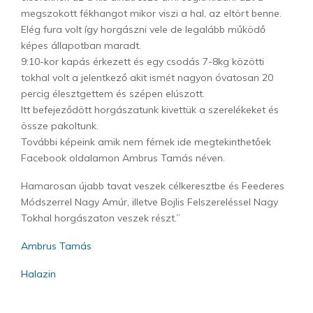
megszokott fékhangot mikor viszi a hal, az eltört benne.
Elég fura volt így horgászni vele de legalább működő
képes állapotban maradt.
9:10-kor kapás érkezett és egy csodás 7-8kg közötti
tokhal volt a jelentkező akit ismét nagyon óvatosan 20
percig élesztgettem és szépen elúszott.
Itt befejeződött horgászatunk kivettük a szerelékeket és
össze pakoltunk.
További képeink amik nem férnek ide megtekinthetőek
Facebook oldalamon Ambrus Tamás néven.
Hamarosan újabb tavat veszek célkeresztbe és Feederes
Módszerrel Nagy Amúr, illetve Bojlis Felszereléssel Nagy
Tokhal horgászaton veszek részt.”
Ambrus Tamás
Halazin