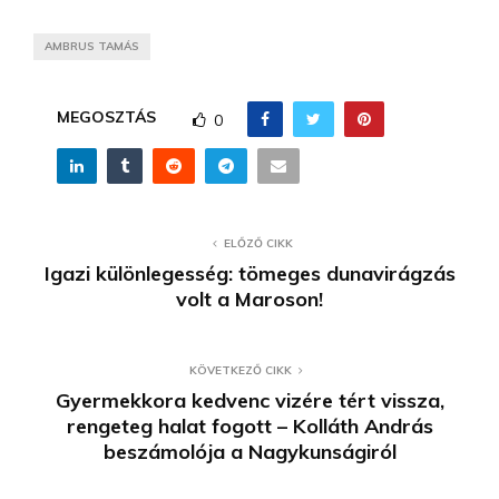
AMBRUS TAMÁS
MEGOSZTÁS
0
ELŐZŐ CIKK
Igazi különlegesség: tömeges dunavirágzás
volt a Maroson!
KÖVETKEZŐ CIKK
Gyermekkora kedvenc vizére tért vissza,
rengeteg halat fogott – Kolláth András
beszámolója a Nagykunságiról