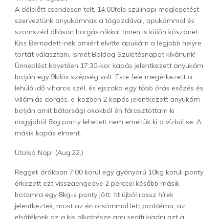
A délelőtt csendesen telt, 14:00fele szülinapi meglepetést
szerveztünk anyukámnak a tógazdával, apukámmal és
szomszéd álláson horgászókkal. Innen is külön köszönet
Kiss Bernadett-nek amiért elvitte apukám a legjobb helyre
tortát választani. Ismét Boldog Születésnapot kívánunk!
Ünneplést követően 17:30-kor kapás jelentkezett anyukám
botján egy 9kilós szépség volt. Este fele megérkezett a
lehülő idő viharos szél, és ejszaka egy több órás esőzés és
villámlás dörgés, e-közben 2 kapás jelentkezett anyukám
botján amit bátorsági okokból én fárasztottam ki
nagyjából 8kg ponty lehetett nem emeltük ki a vízből se. A
másik kapás elment.
Utolsó Nap! (Aug.22.)
Reggeli órákban 7:00 körül egy gyönyörű 10kg körüli ponty
érkezett ezt visszaengedve 2 perccel később másik
botomra egy 8kg-s ponty jött. Itt újból rossz hírek
jelentkeztek, most az én orsómmal lett probléma, az
elsőféknek az a kis alkatrésze ami segíti kiadni azt a