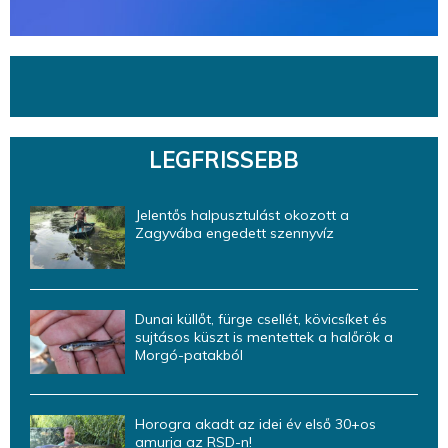
LEGFRISSEBB
Jelentős halpusztulást okozott a
Zagyvába engedett szennyvíz
Dunai küllőt, fürge csellét, kövicsíket és
sujtásos küszt is mentettek a halőrök a
Morgó-patakból
Horogra akadt az idei év első 30+os
amurja az RSD-n!