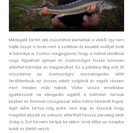
Mérlegelő tartót alá csúsztatva kiemeltük a vízből. Így nem
hajlik össze a teste mint a szákban és kissebb eséllyel törik
el bármilye is. Fontos megjegyezni, hogy a tokhal rendkívül
nagy figyelmet igényel és óvatosságot hiszen könnyen
eltörhet bármilye és megsérülhet. Ez a példány 6kg volt. Itt
visszatérve az óvatosságra visszaengedés előtt
fertőtlenítsük az összes sebét szájánál és egyéb részein
mint minden más halnál. Vízbe vissza emeléskor
igyekezzünk ne elengedni egyből a tokhalat, tartsuk
kézben és finoman mozgassuk előre hátra farkánál fogva,
fejét előre tartva míg erőre nem kap és érezzük hogy
magátol elúszik ez sokszor eltarthat hosszú percekig akár
óráig is. Ezt ha nem tartjuk be akkor orral előre az iszapba
bukik és életét veszti.