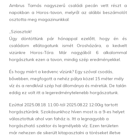
Ambrus Tamás nagyszerű családi pecán vett részt a
napokban a Horos-tavon, melyről az alábbi beszámolót
osztotta meg magazinunkkal:
„Sziasztok!
Úgy döntöttünk pár hónappal ezelőtt, hogy én és
családom ellátogatunk ismét Orosházára, a kedvelt
vizünkre Horos-Tóra. Már nagyjából 6 alkalommal
horgásztunk ezen a tavon, mindig szép eredményekkel.
És hogy miért a kedvenc vízünk? Egy szóval csodás,
bővebben, megfogott a nehéz pálya közel 15 méter mély
víz és a rendkívül szép hal állománya és méretük. De talán
eddig ez volt itt a legeredménytelenebb horgászatunk.
Ezúttal 2025.08.18. 11:00-tól 2025.08.22 12:00ig tartott
horgásztúránk. Szokásunkhoz híven most is a 9-es helyet
választottuk ahol van faház is. Itt a legnagyobb a
horgászható szektor és legmélyebb víz. Ezen területen
már nehezen de sikerült kitapasztalni a töréseket illetve