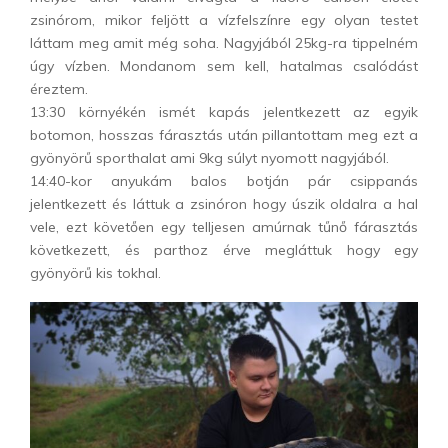
zsinórom, mikor feljött a vízfelszínre egy olyan testet
láttam meg amit még soha. Nagyjából 25kg-ra tippelném
úgy vízben. Mondanom sem kell, hatalmas csalódást
éreztem.
13:30 környékén ismét kapás jelentkezett az egyik
botomon, hosszas fárasztás után pillantottam meg ezt a
gyönyörű sporthalat ami 9kg súlyt nyomott nagyjából.
14:40-kor anyukám balos botján pár csippanás
jelentkezett és láttuk a zsinóron hogy úszik oldalra a hal
vele, ezt követően egy telljesen amúrnak tűnő fárasztás
következett, és parthoz érve megláttuk hogy egy
gyönyörű kis tokhal.