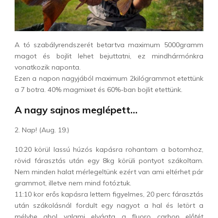
A tó szabályrendszerét betartva maximum 5000gramm
magot és bojlit lehet bejuttatni, ez mindhármónkra
vonatkozik naponta.
Ezen a napon nagyjából maximum 2kilógrammot etettünk
a 7 botra. 40% magmixet és 60%-ban bojlit etettünk.
A nagy sajnos meglépett…
2. Nap! (Aug. 19.)
10:20 körül lassú húzós kapásra rohantam a botomhoz,
rövid fárasztás után egy 8kg körüli pontyot szákoltam.
Nem minden halat mérlegeltünk ezért van ami eltérhet pár
grammot, illetve nem mind fotóztuk.
11:10 kor erős kapásra lettem figyelmes, 20 perc fárasztás
után szákolásnál fordult egy nagyot a hal és letört a
mélybe ahol valami elvágta a fluoro carbon előtét