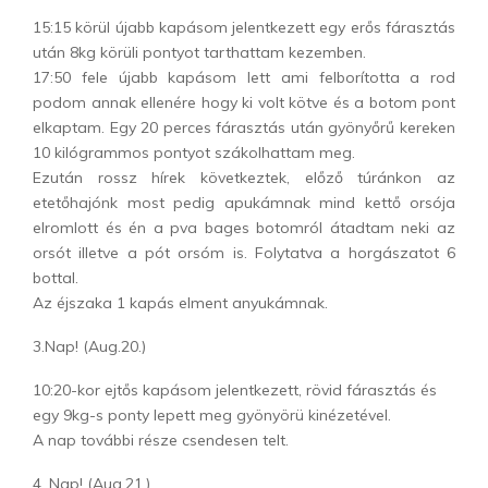
15:15 körül újabb kapásom jelentkezett egy erős fárasztás
után 8kg körüli pontyot tarthattam kezemben.
17:50 fele újabb kapásom lett ami felborította a rod
podom annak ellenére hogy ki volt kötve és a botom pont
elkaptam. Egy 20 perces fárasztás után gyönyőrű kereken
10 kilógrammos pontyot szákolhattam meg.
Ezután rossz hírek következtek, előző túránkon az
etetőhajónk most pedig apukámnak mind kettő orsója
elromlott és én a pva bages botomról átadtam neki az
orsót illetve a pót orsóm is. Folytatva a horgászatot 6
bottal.
Az éjszaka 1 kapás elment anyukámnak.
3.Nap! (Aug.20.)
10:20-kor ejtős kapásom jelentkezett, rövid fárasztás és
egy 9kg-s ponty lepett meg gyönyörü kinézetével.
A nap további része csendesen telt.
4. Nap! (Aug.21.)