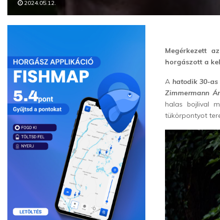
2024.05.12.
Megérkezett az
horgászott a ke
A
hatodik 30-as
Zimmermann Ár
halas bojlival 
tükörpontyot tere