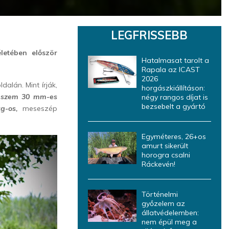
LEGFRISSEBB
letében először
Hatalmasat tarolt a
Rapala az ICAST
2026
dalán. Mint írják,
horgászkiállításon:
 szem 30 mm-es
négy rangos díjat is
bezsebelt a gyártó
g-os,
meseszép
Egyméteres, 26+os
amurt sikerült
horogra csalni
Ráckevén!
Történelmi
győzelem az
állatvédelemben:
nem épül meg a