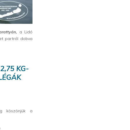
arattyán,
a Lidó
et partról dobva
2,75 KG-
LÉGÁK
ig köszönjük a
!