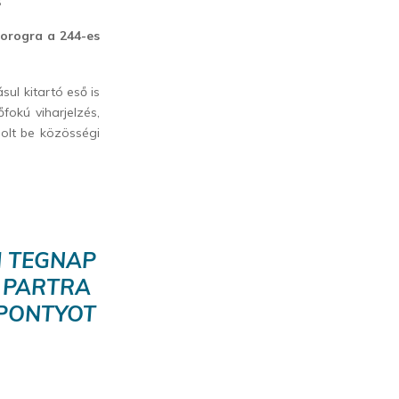
horogra a 244-es
l kitartó eső is
okú viharjelzés,
molt be közösségi
M TEGNAP
 PARTRA
DPONTYOT