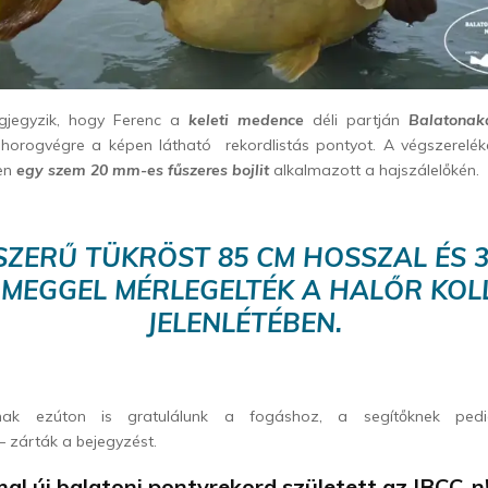
gjegyzik, hogy Ferenc a
keleti medence
déli partján
Balatonak
 horogvégre a képen látható rekordlistás pontyot. A végszerelék
yen
e
gy szem 20 mm-es fűszeres bojlit
alkalmazott a hajszálelőkén.
ZERŰ TÜKRÖST 85 CM HOSSZAL ÉS 3
ÖMEGGEL MÉRLEGELTÉK A HALŐR KOL
JELENLÉTÉBEN.
knak ezúton is gratulálunk a fogáshoz, a segítőknek ped
 zárták a bejegyzést.
al új balatoni pontyrekord született az IBCC-n