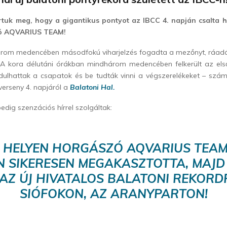
tuk meg, hogy a gigantikus pontyot az IBCC 4. napján csalta 
zó AQVARIUS TEAM!
rom medencében másodfokú viharjelzés fogadta a mezőnyt, ráadásu
 A kora délutáni órákban mindhárom medencében felkerült az elsőf
ndulhattak a csapatok és be tudták vinni a végszerelékeket – szá
verseny 4. napjáról a
Balatoni Hal.
edig szenzációs hírrel szolgáltak:
S HELYEN HORGÁSZÓ AQVARIUS TEA
N SIKERESEN MEGAKASZTOTTA, MAJD
 AZ ÚJ HIVATALOS BALATONI REKOR
SIÓFOKON, AZ ARANYPARTON!