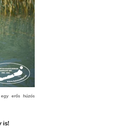
 egy erős húzós
 is!