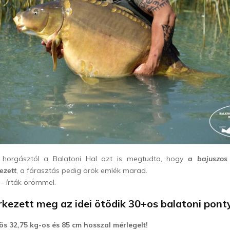
horgásztól a Balatoni Hal azt is megtudta, hogy
a bajuszos
ezett
, a fárasztás pedig örök emlék marad.
 – írták örömmel.
rkezett meg az idei ötödik 30+os balatoni ponty
ös 32,75 kg-os és 85 cm hosszal mérlegelt!