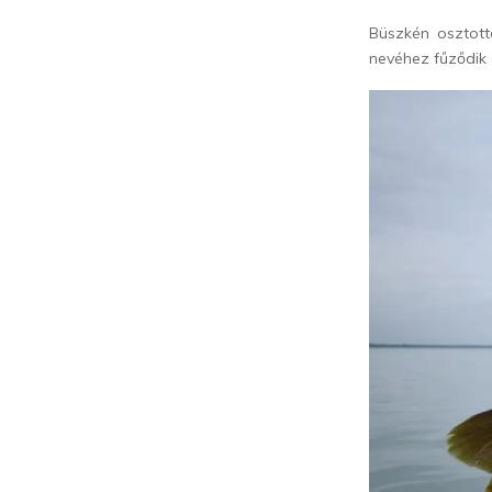
Büszkén osztot
nevéhez fűződik a