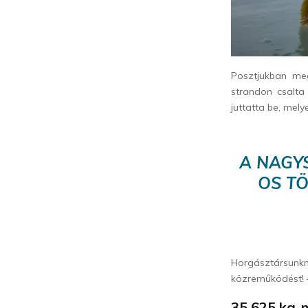
Posztjukban me
strandon csalta
juttatta be, mel
A NAGYS
OS T
Horgásztársun
közreműködést! –
35,625 kg-m