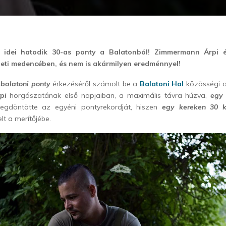
 idei hatodik 30-as ponty a Balatonból! Zimmermann Árpi é
leti medencében, és nem is akármilyen eredménnyel!
 balatoni ponty
érkezéséről számolt be a
Balatoni Hal
közösségi ol
pi
horgászatának első napjaiban, a maximális távra húzva,
egy
megdöntötte az egyéni pontyrekordját, hiszen
egy kereken 30 k
lt a merítőjébe.