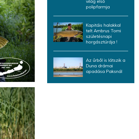
világ első
polipfarmja
Kapitáis halakkal
telt Ambrus Tomi
születésnapi
horgásztúrája !
Az űrből is látszik a
Duna drámai
apadása Paksnál