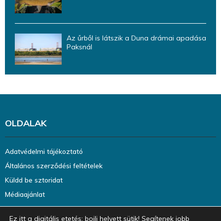
Az űrből is látszik a Duna drámai apadása
Paksnál
OLDALAK
Adatvédelmi tájékoztató
Általános szerződési feltételek
Küldd be sztoridat
Médiaajánlat
Ez itt a digitális etetés: bojli helyett sütik! Segítenek jobb