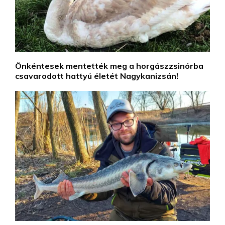
Önkéntesek mentették meg a horgászzsinórba
csavarodott hattyú életét Nagykanizsán!