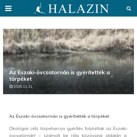
PRIMARY
MENU
Az Északi-övcsatornán is gyérítették a
törpéket
2025.11.21.
Az Északi-övcsatornán is gyérítették a törpéket
Ökológiai célú törpeharcsa gyérítés folytattak az Északi-
övcsatornán! – számolt be róla közösségi oldalán a