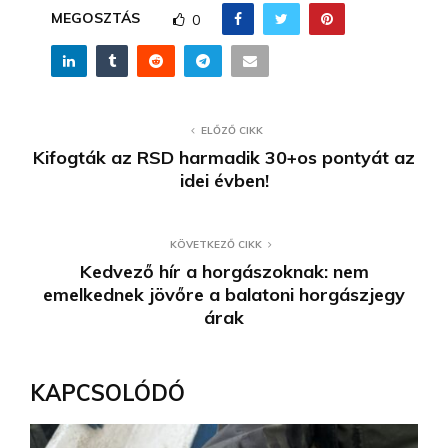
MEGOSZTÁS
0
ELŐZŐ CIKK
Kifogták az RSD harmadik 30+os pontyát az
idei évben!
KÖVETKEZŐ CIKK
Kedvező hír a horgászoknak: nem
emelkednek jövőre a balatoni horgászjegy
árak
KAPCSOLÓDÓ