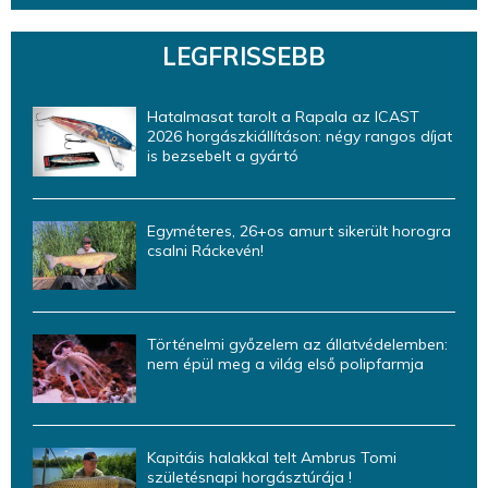
LEGFRISSEBB
Hatalmasat tarolt a Rapala az ICAST
2026 horgászkiállításon: négy rangos díjat
is bezsebelt a gyártó
Egyméteres, 26+os amurt sikerült horogra
csalni Ráckevén!
Történelmi győzelem az állatvédelemben:
nem épül meg a világ első polipfarmja
Kapitáis halakkal telt Ambrus Tomi
születésnapi horgásztúrája !