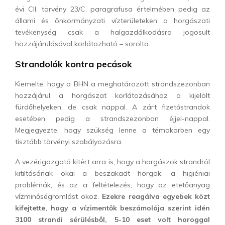
évi CII. törvény 23/C. paragrafusa értelmében pedig az
állami és önkormányzati vízterületeken a horgászati
tevékenység csak a halgazdálkodásra jogosult
hozzájárulásával korlátozható – sorolta.
Strandolók kontra pecások
Kiemelte, hogy a BHN a meghatározott strandszezonban
hozzájárul a horgászat korlátozásához a kijelölt
fürdőhelyeken, de csak nappal. A zárt fizetőstrandok
esetében pedig a strandszezonban éjjel-nappal.
Megjegyezte, hogy szükség lenne a témakörben egy
tisztább törvényi szabályozásra.
A vezérigazgató kitért arra is, hogy a horgászok strandról
kitiltásának okai a beszakadt horgok, a higiéniai
problémák, és az a feltételezés, hogy az etetőanyag
vízminőségromlást okoz.
Ezekre reagálva egyebek közt
kifejtette, hogy a vízimentők beszámolója szerint idén
3100 strandi sérülésből, 5-10 eset volt horoggal