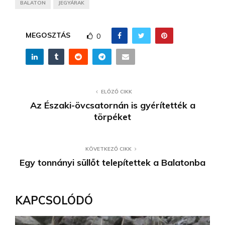
BALATON
JEGYÁRAK
MEGOSZTÁS
0
ELŐZŐ CIKK
Az Északi-övcsatornán is gyérítették a
törpéket
KÖVETKEZŐ CIKK
Egy tonnányi süllőt telepítettek a Balatonba
KAPCSOLÓDÓ