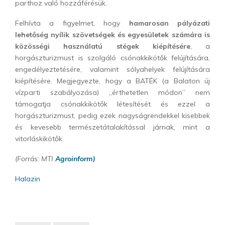
parthoz való hozzáférésük.
Felhívta a figyelmet, hogy
hamarosan pályázati
lehetőség nyílik szövetségek és egyesületek számára is
közösségi használatú stégek kiépítésére
, a
horgászturizmust is szolgáló csónakkikötők felújítására,
engedélyeztetésére, valamint sólyahelyek felújítására
kiépítésére. Megjegyezte, hogy a BATÉK (a Balaton új
vízparti szabályozása) „érthetetlen módon” nem
támogatja csónakkikötők létesítését és ezzel a
horgászturizmust, pedig ezek nagyságrendekkel kisebbek
és kevesebb természetátalakítással járnak, mint a
vitorláskikötők.
(Forrás: MTI
Agroinform)
Halazin