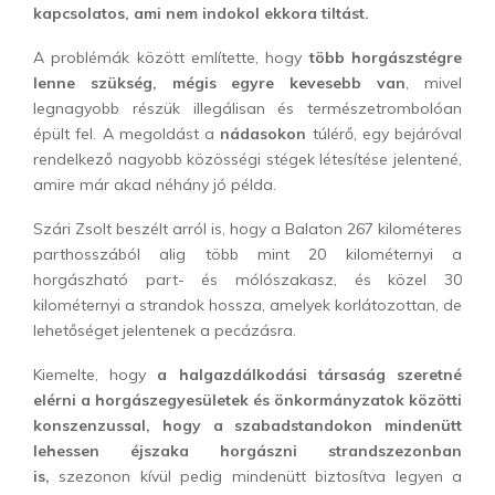
kapcsolatos, ami nem indokol ekkora tiltást.
A problémák között említette, hogy
több horgászstégre
lenne szükség, mégis egyre kevesebb van
, mivel
legnagyobb részük illegálisan és természetrombolóan
épült fel. A megoldást a
nádasokon
túlérő, egy bejáróval
rendelkező nagyobb közösségi stégek létesítése jelentené,
amire már akad néhány jó példa.
Szári Zsolt beszélt arról is, hogy a Balaton 267 kilométeres
parthosszából alig több mint 20 kilométernyi a
horgászható part- és mólószakasz, és közel 30
kilométernyi a strandok hossza, amelyek korlátozottan, de
lehetőséget jelentenek a pecázásra.
Kiemelte, hogy
a halgazdálkodási társaság szeretné
elérni a horgászegyesületek és önkormányzatok közötti
konszenzussal, hogy a szabadstandokon mindenütt
lehessen éjszaka horgászni strandszezonban
is,
szezonon kívül pedig mindenütt biztosítva legyen a