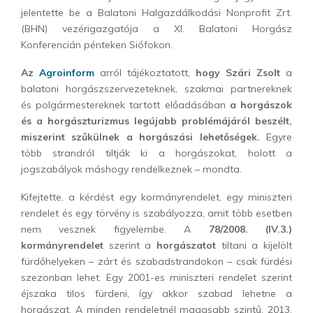
jelentette be a Balatoni Halgazdálkodási Nonprofit Zrt.
(BHN) vezérigazgatója a XI. Balatoni Horgász
Konferencián pénteken Siófokon.
Az
Agroinform
arról tájékoztatott,
hogy Szári Zsolt
a
balatoni horgászszervezeteknek, szakmai partnereknek
és polgármestereknek tartott előadásában
a horgászok
és a horgászturizmus legújabb problémájáról beszélt,
miszerint szűkülnek a horgászási lehetőségek.
Egyre
több strandról tiltják ki a horgászokat, holott a
jogszabályok máshogy rendelkeznek – mondta.
Kifejtette, a kérdést egy kormányrendelet, egy miniszteri
rendelet és egy törvény is szabályozza, amit több esetben
nem vesznek figyelembe. A
78/2008. (IV.3.)
kormányrendelet
szerint a
horgászatot
tiltani a kijelölt
fürdőhelyeken – zárt és szabadstrandokon – csak fürdési
szezonban lehet. Egy 2001-es miniszteri rendelet szerint
éjszaka tilos fürdeni, így akkor szabad lehetne a
horgászat. A minden rendeletnél magasabb szintű, 2013.