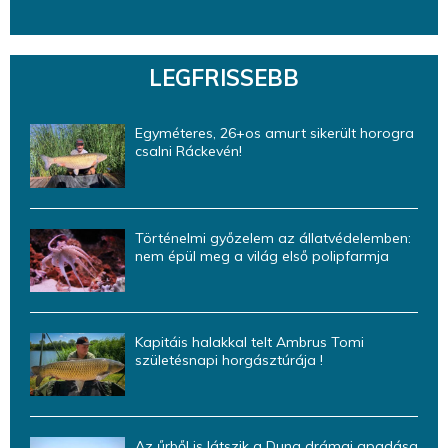
LEGFRISSEBB
Egyméteres, 26+os amurt sikerült horogra
csalni Ráckevén!
Történelmi győzelem az állatvédelemben:
nem épül meg a világ első polipfarmja
Kapitáis halakkal telt Ambrus Tomi
születésnapi horgásztúrája !
Az űrből is látszik a Duna drámai apadása