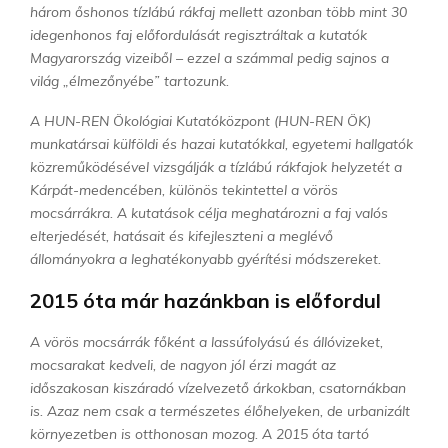
három őshonos tízlábú rákfaj mellett azonban több mint 30
idegenhonos faj előfordulását regisztráltak a kutatók
Magyarország vizeiből – ezzel a számmal pedig sajnos a
világ „élmezőnyébe” tartozunk.
A HUN-REN Ökológiai Kutatóközpont (HUN-REN ÖK)
munkatársai külföldi és hazai kutatókkal, egyetemi hallgatók
közreműködésével vizsgálják a tízlábú rákfajok helyzetét a
Kárpát-medencében, különös tekintettel a vörös
mocsárrákra. A kutatások célja meghatározni a faj valós
elterjedését, hatásait és kifejleszteni a meglévő
állományokra a leghatékonyabb gyérítési módszereket.
2015 óta már hazánkban is előfordul
A vörös mocsárrák főként a lassúfolyású és állóvizeket,
mocsarakat kedveli, de nagyon jól érzi magát az
időszakosan kiszáradó vízelvezető árkokban, csatornákban
is. Azaz nem csak a természetes élőhelyeken, de urbanizált
környezetben is otthonosan mozog. A 2015 óta tartó