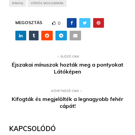
RÁKFAJ
VÖRÖS MOCSÁRRÁK
MEGOSZTÁS
0
ELŐZŐ CIKK
Éjszakai mínuszok hozták meg a pontyokat
Látóképen
KÖVETKEZŐ CIKK
Kifogták és megjelölték a legnagyobb fehér
cápát!
KAPCSOLÓDÓ