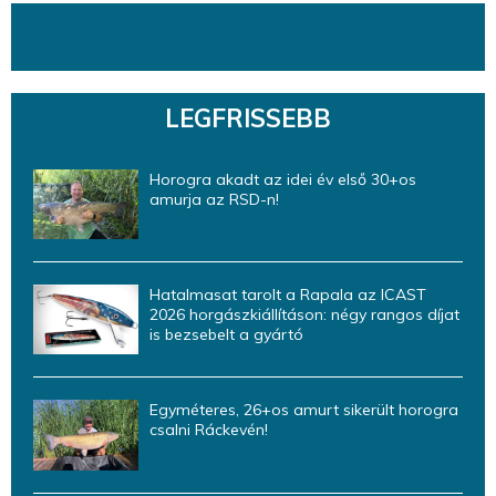
LEGFRISSEBB
Horogra akadt az idei év első 30+os
amurja az RSD-n!
Hatalmasat tarolt a Rapala az ICAST
2026 horgászkiállításon: négy rangos díjat
is bezsebelt a gyártó
Egyméteres, 26+os amurt sikerült horogra
csalni Ráckevén!