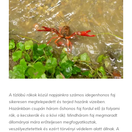
A tízlábú rákok közül napjainkra számos idegenhonos faj
sikeresen megtelepedett és terjed hazánk vizeiben.
Hazánkban csupán három őshonos faj fordul elő (a folyami
rák, a kecskerák és a kövi rák). Mindhárom faj megmaradt
állományai mára erőteljesen megfogyatkoztak,
veszélyeztetettek és ezért törvényi védelem alatt állnak. A