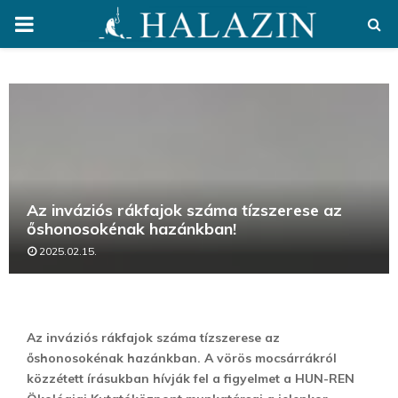
PRIMARY
MENU
Az inváziós rákfajok száma tízszerese az
őshonosokénak hazánkban!
2025.02.15.
Az inváziós rákfajok száma tízszerese az
őshonosokénak hazánkban. A vörös mocsárrákról
közzétett írásukban hívják fel a figyelmet a HUN-REN