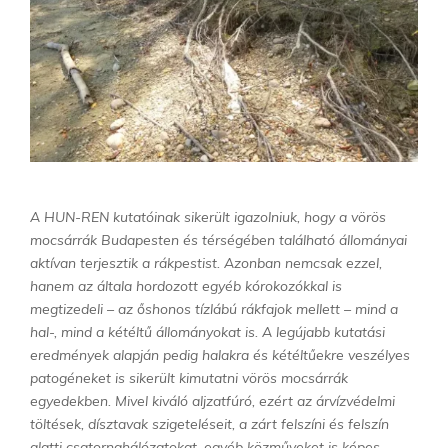
A HUN-REN kutatóinak sikerült igazolniuk, hogy a vörös
mocsárrák Budapesten és térségében található állományai
aktívan terjesztik a rákpestist. Azonban nemcsak ezzel,
hanem az általa hordozott egyéb kórokozókkal is
megtizedeli – az őshonos tízlábú rákfajok mellett – mind a
hal-, mind a kétéltű állományokat is. A legújabb kutatási
eredmények alapján pedig halakra és kétéltűekre veszélyes
patogéneket is sikerült kimutatni vörös mocsárrák
egyedekben. Mivel kiváló aljzatfúró, ezért az árvízvédelmi
töltések, dísztavak szigeteléseit, a zárt felszíni és felszín
alatti csatornahálózatokat, egyéb közműveket is képes