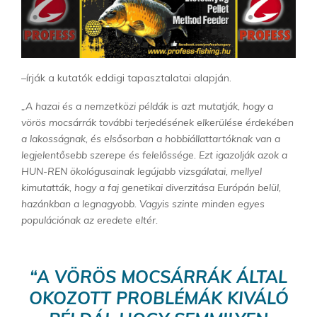
–írják a kutatók eddigi tapasztalatai alapján.
„A hazai és a nemzetközi példák is azt mutatják, hogy a
vörös mocsárrák további terjedésének elkerülése érdekében
a lakosságnak, és elsősorban a hobbiállattartóknak van a
legjelentősebb szerepe és felelőssége. Ezt igazolják azok a
HUN-REN ökológusainak legújabb vizsgálatai, mellyel
kimutatták, hogy a faj genetikai diverzitása Európán belül,
hazánkban a legnagyobb. Vagyis szinte minden egyes
populációnak az eredete eltér.
“A VÖRÖS MOCSÁRRÁK ÁLTAL
OKOZOTT PROBLÉMÁK KIVÁLÓ