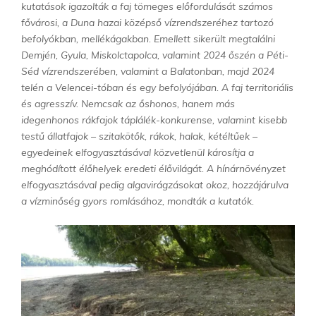
kutatások igazolták a faj tömeges előfordulását számos
fővárosi, a Duna hazai középső vízrendszeréhez tartozó
befolyókban, mellékágakban. Emellett sikerült megtalálni
Demjén, Gyula, Miskolctapolca, valamint 2024 őszén a Péti-
Séd vízrendszerében, valamint a Balatonban, majd 2024
telén a Velencei-tóban és egy befolyójában. A faj territoriális
és agresszív. Nemcsak az őshonos, hanem más
idegenhonos rákfajok táplálék-konkurense, valamint kisebb
testű állatfajok – szitakötők, rákok, halak, kétéltűek –
egyedeinek elfogyasztásával közvetlenül károsítja a
meghódított élőhelyek eredeti élővilágát. A hínárnövényzet
elfogyasztásával pedig algavirágzásokat okoz, hozzájárulva
a vízminőség gyors romlásához, mondták a kutatók.