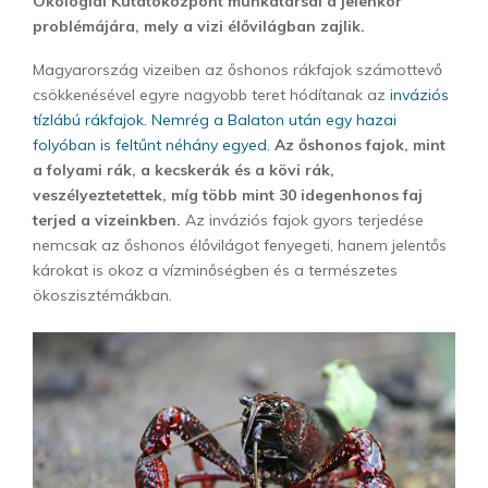
Ökológiai Kutatóközpont munkatársai a jelenkor
problémájára, mely a vizi élővilágban zajlik.
Magyarország vizeiben az őshonos rákfajok számottevő
csökkenésével egyre nagyobb teret hódítanak az
inváziós
tízlábú rákfajok. Nemrég a Balaton után egy hazai
folyóban is feltűnt néhány egyed.
Az őshonos fajok, mint
a folyami rák, a kecskerák és a kövi rák,
veszélyeztetettek, míg több mint 30 idegenhonos faj
terjed a vizeinkben.
Az inváziós fajok gyors terjedése
nemcsak az őshonos élővilágot fenyegeti, hanem jelentős
károkat is okoz a vízminőségben és a természetes
ökoszisztémákban.