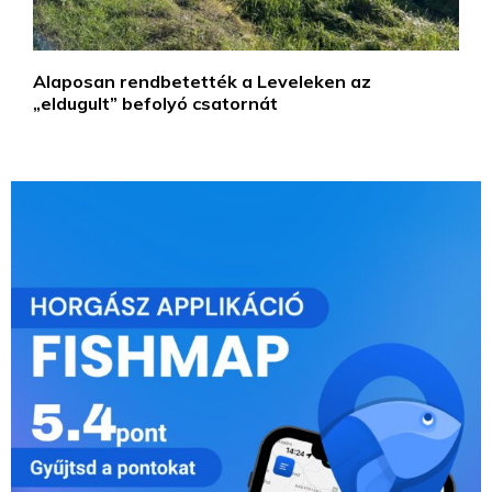
Alaposan rendbetették a Leveleken az
„eldugult” befolyó csatornát