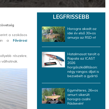
LEGFRISSEBB
szövetség
Horogra akadt az
idei év első 30+os
zerint a szokásos
amurja az RSD-n!
dalán a
Fővárosi
Hatalmasat tarolt a
élyebb részekre,
Rapala az ICAST
 válhatnak.
2026
horgászkiállításon:
négy rangos díjat is
bezsebelt a gyártó
Egyméteres, 26+os
amurt sikerült
horogra csalni
Ráckevén!