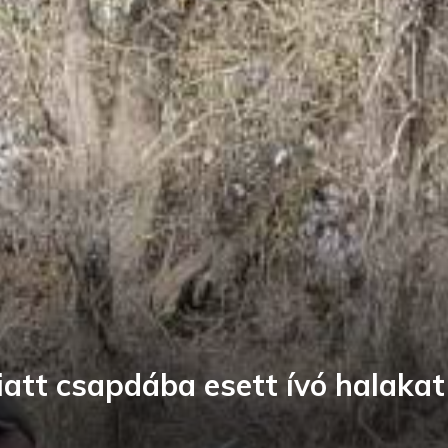
iatt csapdába esett ívó halaka