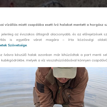
ai vízállás miatt csapdába esett ívó halakat mentett a horgász 
 jelenleg az évszakos átlagnál alacsonyabb, és az előrejelzések s
pótlás is egyelőre várat magára – írta közösségi ol
etek Szövetsége
.
 az ívásra készülő halak azonban már kihúzódtak a part menti sek
 kubikgödrökbe, melyek a víz visszahúzódásával könnyen csapdává