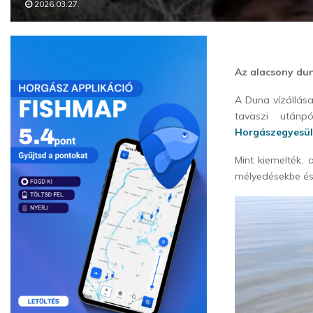
2026.03.27.
Az alacsony dun
A Duna vízállása
tavaszi után
Horgászegyesül
Mint kiemelték,
mélyedésekbe és