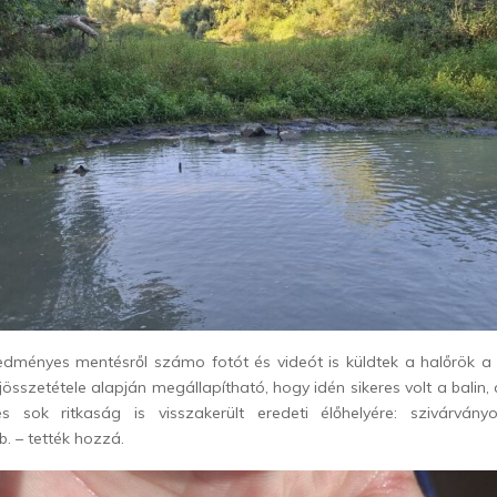
eredményes mentésről számo fotót és videót is küldtek a halőrök a
összetétele alapján megállapítható, hogy idén sikeres volt a balin, 
s sok ritkaság is visszakerült eredeti élőhelyére: szivárvány
b. – tették hozzá.