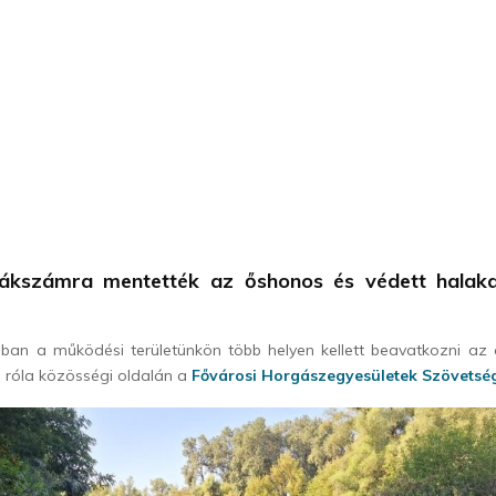
sákszámra mentették az őshonos és védett halaka
ban a működési területünkön több helyen kellett beavatkozni az a
 róla közösségi oldalán a
Fővárosi Horgászegyesületek Szövetsé