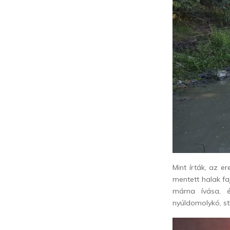
Mint írták, az 
mentett halak faj
márna ívása, é
nyúldomolykó, st