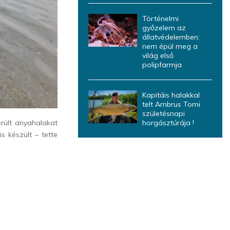
Történelmi
győzelem az
állatvédelemben:
nem épül meg a
világ első
polipfarmja
Kapitáis halakkal
telt Ambrus Tomi
születésnapi
erült anyahalakat
horgásztúrája !
s készült – tette