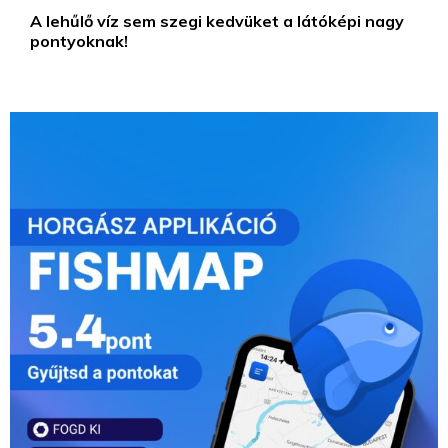
A lehűlő víz sem szegi kedvüket a látóképi nagy
pontyoknak!