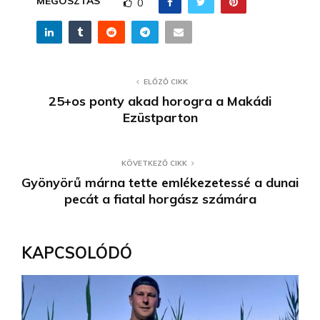
MEGOSZTÁS
0
ELŐZŐ CIKK
25+os ponty akad horogra a Makádi
Ezüstparton
KÖVETKEZŐ CIKK
Gyönyörű márna tette emlékezetessé a dunai
pecát a fiatal horgász számára
KAPCSOLÓDÓ