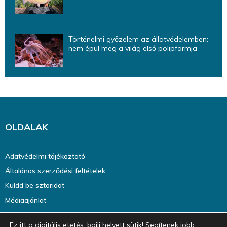
Történelmi győzelem az állatvédelemben:
nem épül meg a világ első polipfarmja
OLDALAK
Adatvédelmi tájékoztató
Általános szerződési feltételek
Küldd be sztoridat
Médiaajánlat
Ez itt a digitális etetés: bojli helyett sütik! Segítenek jobb