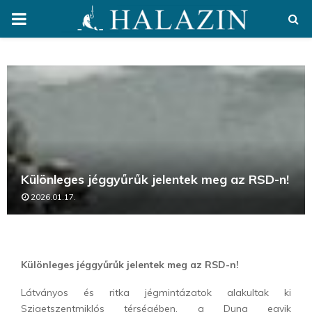
PRIMARY
MENU
Különleges jéggyűrűk jelentek meg az RSD-n!
2026.01.17.
Különleges jéggyűrűk jelentek meg az RSD-n!
Látványos és ritka jégmintázatok alakultak ki
Szigetszentmiklós térségében, a Duna egyik