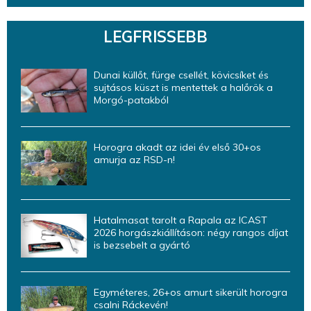
LEGFRISSEBB
Dunai küllőt, fürge csellét, kövicsíket és
sujtásos küszt is mentettek a halőrök a
Morgó-patakból
Horogra akadt az idei év első 30+os
amurja az RSD-n!
Hatalmasat tarolt a Rapala az ICAST
2026 horgászkiállításon: négy rangos díjat
is bezsebelt a gyártó
Egyméteres, 26+os amurt sikerült horogra
csalni Ráckevén!