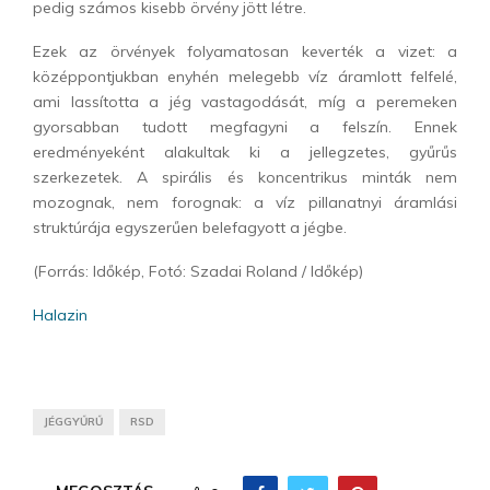
pedig számos kisebb örvény jött létre.
Ezek az örvények folyamatosan keverték a vizet: a
középpontjukban enyhén melegebb víz áramlott felfelé,
ami lassította a jég vastagodását, míg a peremeken
gyorsabban tudott megfagyni a felszín. Ennek
eredményeként alakultak ki a jellegzetes, gyűrűs
szerkezetek. A spirális és koncentrikus minták nem
mozognak, nem forognak: a víz pillanatnyi áramlási
struktúrája egyszerűen belefagyott a jégbe.
(Forrás: Időkép, Fotó: Szadai Roland / Időkép)
Halazin
JÉGGYŰRŰ
RSD