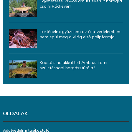
Egyméteres, 26+os amurt sikerült horogra
csalni Ráckevén!
Történelmi győzelem az állatvédelemben:
nem épül meg a világ első polipfarmja
Kapitáis halakkal telt Ambrus Tomi
születésnapi horgásztúrája !
OLDALAK
Adatvédelmi tájékoztató