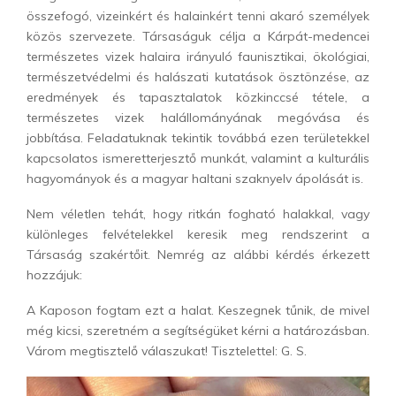
összefogó, vizeinkért és halainkért tenni akaró személyek
közös szervezete. Társaságuk célja a Kárpát-medencei
természetes vizek halaira irányuló faunisztikai, ökológiai,
természetvédelmi és halászati kutatások ösztönzése, az
eredmények és tapasztalatok közkinccsé tétele, a
természetes vizek halállományának megóvása és
jobbítása. Feladatuknak tekintik továbbá ezen területekkel
kapcsolatos ismeretterjesztő munkát, valamint a kulturális
hagyományok és a magyar haltani szaknyelv ápolását is.
Nem véletlen tehát, hogy ritkán fogható halakkal, vagy
különleges felvételekkel keresik meg rendszerint a
Társaság szakértőit. Nemrég az alábbi kérdés érkezett
hozzájuk:
A Kaposon fogtam ezt a halat. Keszegnek tűnik, de mivel
még kicsi, szeretném a segítségüket kérni a határozásban.
Várom megtisztelő válaszukat! Tisztelettel: G. S.