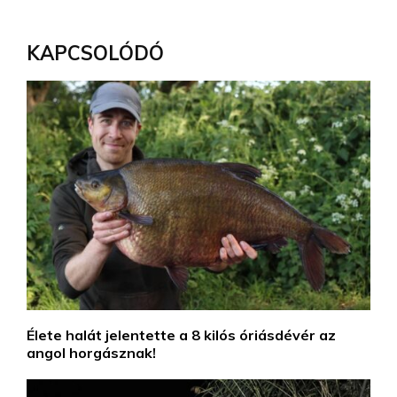
KAPCSOLÓDÓ
Élete halát jelentette a 8 kilós óriásdévér az
angol horgásznak!