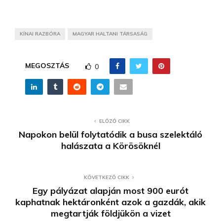
KÍNAI RAZBÓRA
MAGYAR HALTANI TÁRSASÁG
MEGOSZTÁS
0
ELŐZŐ CIKK
Napokon belül folytatódik a busa szelektáló
halászata a Körösöknél
KÖVETKEZŐ CIKK
Egy pályázat alapján most 900 eurót
kaphatnak hektáronként azok a gazdák, akik
megtartják földjükön a vizet