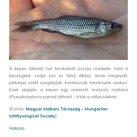
A képen látható hal farokalatti úszója rövidebb, mint a
keszegeké, szája pici és felső állású, teste megnyúlt,
pikkelyei sötét szegélyűek, kontúrosak, faroknyele vaskos.
Ezek alapján a képen egy ivarérett, inváziós razbóra
(Pseudorasbora parva) látható – írták a válaszukban.
(Forrás:
Magyar Haltani Társaság – Hungarian
Ichthyological Society
)
Halazin