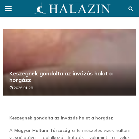
PRIMARY
MENU
Keszegnek gondolta az invázós halat a
horgász
2026.01.28.
Keszegnek gondolta az invázós halat a horgász
A
Magyar Haltani Társaság
a természetes vizek haltani
vizsgálatával foglalkozó kutatók, valamint a velük