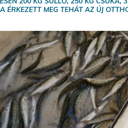
ESEN 200 KG SÜLLŐ, 250 KG CSUKA, 3
A ÉRKEZETT MEG TEHÁT AZ ÚJ OTTH