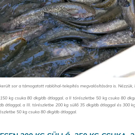
erült sor a támogatott rablóhal-telepítés megvalósítására is. Nézzük, 
150 kg csuka 80 dkg/db átlaggal, a II tórészletbe 50 kg csuka 80 dkg
db átlaggal, a III. tórészletbe 200 kg süllő 35 dkg/db átlaggal és 300 k
órészletbe 50 kg csuka 80 dkg/db átlaggal.