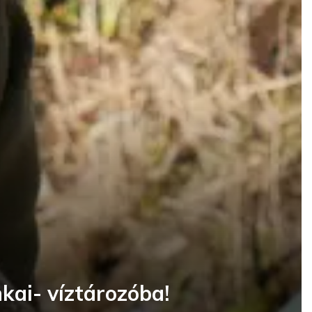
kai- víztározóba!