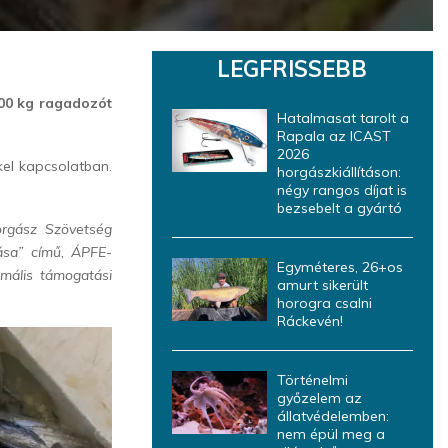
LEGFRISSEBB
800 kg ragadozót
Hatalmasat tarolt a
Rapala az ICAST
2026
kel kapcsolatban.
horgászkiállításon:
négy rangos díjat is
bezsebelt a gyártó
orgász Szövetség
tása” című, ÁPFE-
Egyméteres, 26+os
imális támogatási
amurt sikerült
horogra csalni
Ráckevén!
Történelmi
győzelem az
állatvédelemben:
nem épül meg a