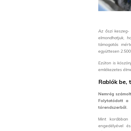
Az őszi keszeg- é
elmondhatjuk, h
támogatás mérté
együttesen 2.500.
Ezúton is köszö
emlékezetes élmé
Rablók be, t
Nemrég számoltu
Folytatódott a
tórendszerből.
Mint korábba
engedélyével é