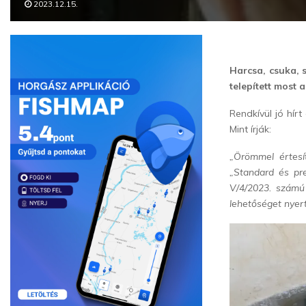
2023.12.15.
Harcsa, csuka, 
telepített most 
Rendkívül jó hír
Mint írják:
„Örömmel értesí
„Standard és pre
V/4/2023. számú 
lehetőséget nyert