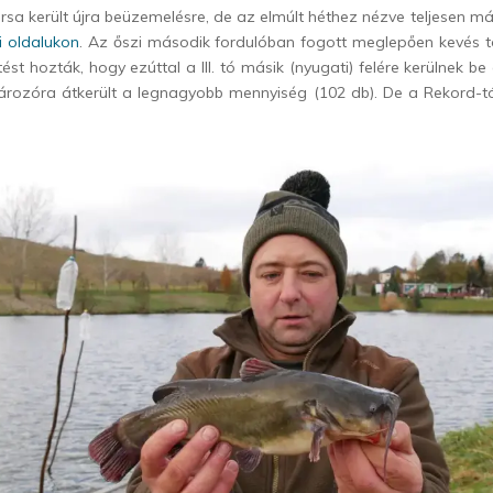
sa került újra beüzemelésre, de az elmúlt héthez nézve teljesen m
 oldalukon
. Az őszi második fordulóban fogott meglepően kevés 
st hozták, hogy ezúttal a III. tó másik (nyugati) felére kerülnek be
ározóra átkerült a legnagyobb mennyiség (102 db). De a Rekord-tó