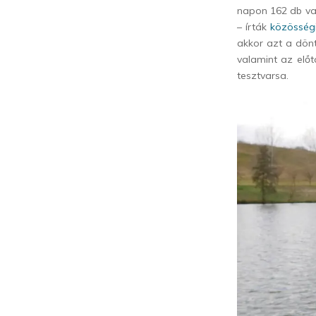
napon 162 db var
– írták
közösségi
akkor azt a dönté
valamint az előt
tesztvarsa.