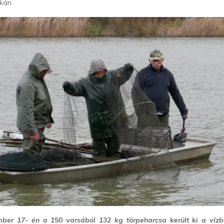
kán.
ber 17- én a 150 varsából 132 kg törpeharcsa került ki a vízb