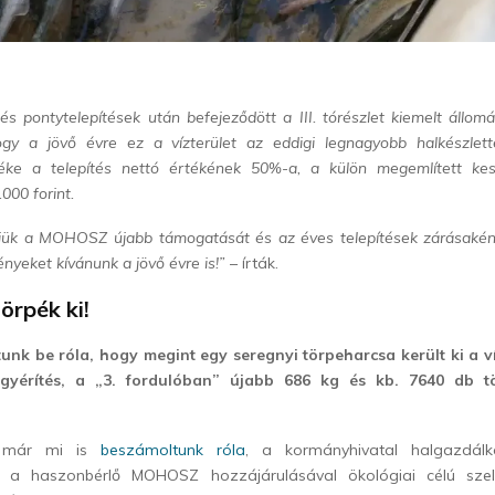
s pontytelepítések után befejeződött a III. tórészlet kiemelt állomá
ogy a jövő évre ez a vízterület az eddigi legnagyobb halkészlette
ke a telepítés nettó értékének 50%-a, a külön megemlített kesz
000 forint.
njük a MOHOSZ újabb támogatását és az éves telepítések zárásakén
nyeket kívánunk a jövő évre is!”
– írták.
örpék ki!
nk be róla, hogy megint egy seregnyi törpeharcsa került ki a 
 gyérítés, a „3. fordulóban” újabb 686 kg és kb. 7640 db t
n már mi is
beszámoltunk róla
, a kormányhivatal halgazdál
s a haszonbérlő MOHOSZ hozzájárulásával ökológiai célú szele