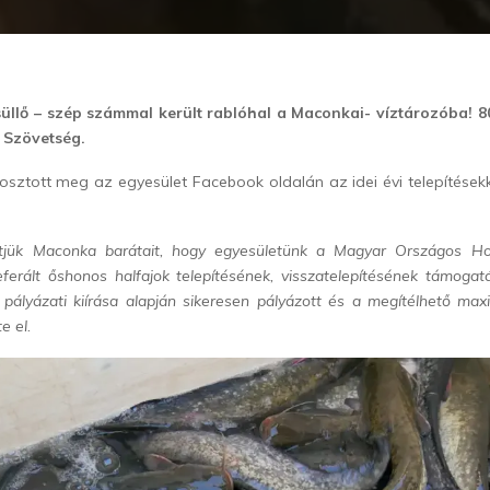
süllő – szép számmal került rablóhal a Maconkai- víztározóba! 
a Szövetség.
t osztott meg az egyesület Facebook oldalán az idei évi telepítések
tjük Maconka barátait, hogy egyesületünk a Magyar Országos H
ferált őshonos halfajok telepítésének, visszatelepítésének támoga
pályázati kiírása alapján sikeresen pályázott és a megítélhető max
e el.