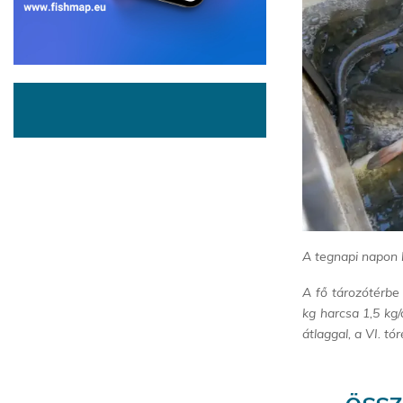
A tegnapi napon k
A fő tározótérbe 
kg harcsa 1,5 kg/
átlaggal, a VI. t