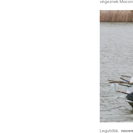
végeznek Macon
Legutóbb,
novem