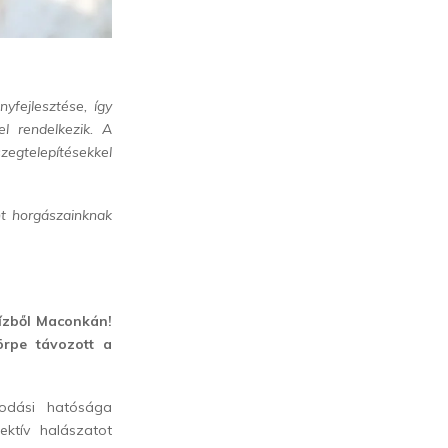
nyfejlesztése, így
l rendelkezik. A
egtelepítésekkel
t horgászainknak
vízből Maconkán!
örpe távozott a
kodási hatósága
ktív halászatot