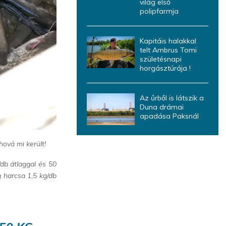
világ első
polipfarmja
Kapitáis halakkal
telt Ambrus Tomi
születésnapi
horgásztúrája !
Az űrből is látszik a
Duna drámai
apadása Paksnál
hová mi került!
/db átlaggal és 50
g harcsa 1,5 kg/db