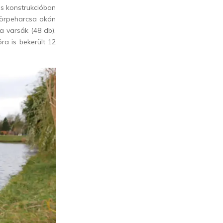
ás konstrukcióban
törpeharcsa okán
 a varsák (48 db),
ra is bekerült 12