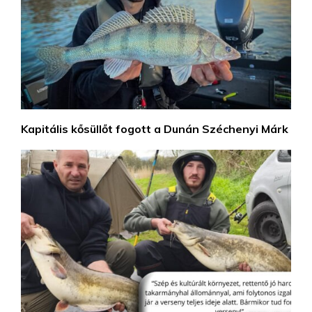
Kapitális kősüllőt fogott a Dunán Széchenyi Márk