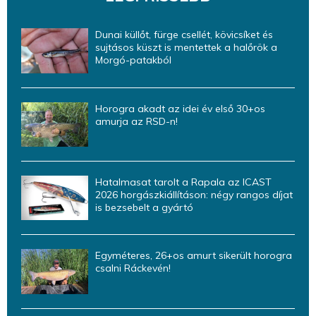
Dunai küllőt, fürge csellét, kövicsíket és
sujtásos küszt is mentettek a halőrök a
Morgó-patakból
Horogra akadt az idei év első 30+os
amurja az RSD-n!
Hatalmasat tarolt a Rapala az ICAST
2026 horgászkiállításon: négy rangos díjat
is bezsebelt a gyártó
Egyméteres, 26+os amurt sikerült horogra
csalni Ráckevén!