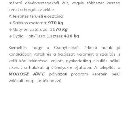
méretű dévérkeszegekből állt, vagyis többezer keszeg
került a horgászvizekbe.
A telepítés területi elosztása:
🔹Salakos csatorna: 𝟵𝟳𝟬 𝙠𝙜
🔹Maty-éri víztározó: 𝟭𝟭𝟳𝟬 𝙠𝙜
🔹Gyálai Holt-Tisza (Lisztes): 𝟰𝟮𝟬 𝙠𝙜
Kiemelték, hogy a Csanytelekről érkező halak jó
kondícióban voltak és a halászat, valamint a szállítás is
kellő körültekintéssel zajlott, gyakorlatilag elhullás nélkül
sikerült a halakat új élőhelyükre eljuttatni. A telepítés a
𝙈𝙊𝙃𝙊𝙎𝙕 𝘼́𝙋𝙁𝙀 pályázati program keretein belül
valósult meg – tették hozzá.