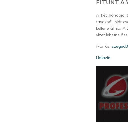
ELTŰNT A 
A két hónapja t
tavakból. Már cs
kellene állnia. 
vizet lehetne öss
(Forrás:
szeged3
Halazin