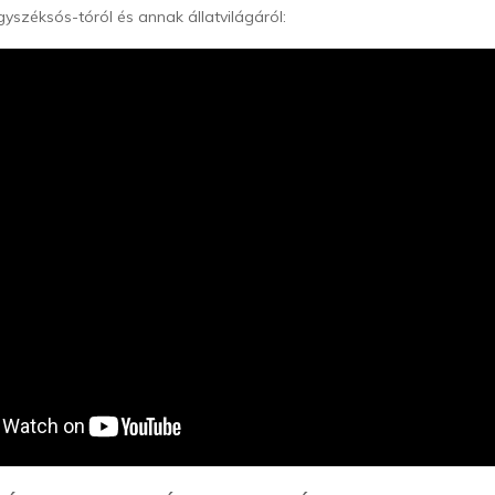
széksós-tóról és annak állatvilágáról: