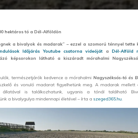
00 hektáros tó a Dél-Alföldön
ögnek a bivalyok és madarak” – ezzel a szomorú ténnyel tette 
ándulások Időjárás
Youtube csatorna
videóját
a
Dél-Alföld 
ázó képsorokon látható a kiszáradt mórahalmi Nagyszéksó
ndulók, természetjárók kedvence a mórahalmi
Nagyszéksós-tó és B
szkelő és vonuló madarat figyelhetünk meg. A madarak mellett 
 állatával is találkozhatunk, ugyanis a tónál található Biva
k a bivalygulya mindennapi életével – írta a
szeged365.hu.