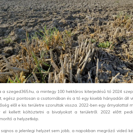
a a szeged365.hu, a mintegy 100 hektáros kiterjedésű tó 2024 sze
dt, egész pontosan a csatornában és a tó egy kisebb hányadán áll v
őség elől e kis területre szorultak vissza. 2022-ben egy árnyalattal
 el kellett költöztetni a bivalyokat a területről. 2022 előtt pe
orító a helyzetkép.
 sajnos a jelenlegi helyzet sem jobb, a napokban megrázó videó ké