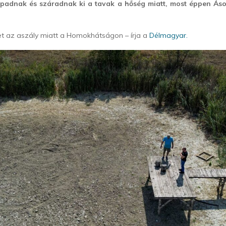
padnak és száradnak ki a tavak a hőség miatt, most éppen Ásot
et az aszály miatt a Homokhátságon – írja a
Délmagyar.