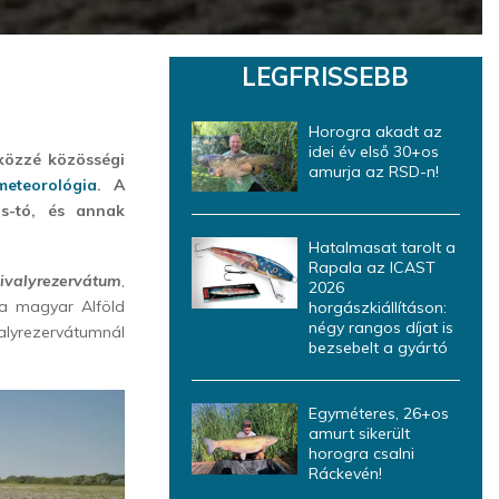
LEGFRISSEBB
Horogra akadt az
idei év első 30+os
közzé közösségi
amurja az RSD-n!
meteorológia
. A
s-tó, és annak
Hatalmasat tarolt a
Rapala az ICAST
ivalyrezervátum
,
2026
a magyar Alföld
horgászkiállításon:
négy rangos díjat is
lyrezervátumnál
bezsebelt a gyártó
Egyméteres, 26+os
amurt sikerült
horogra csalni
Ráckevén!