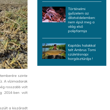
Történelmi
győzelem az
állatvédelemben:
nem épül meg a
világ első
polipfarmja
Kapitáis halakkal
telt Ambrus Tomi
születésnapi
horgásztúrája !
ptemberére szinte
íz. A vízimadarak
 még rosszabb volt
dig 2014-ben volt
szült a kiszáradt