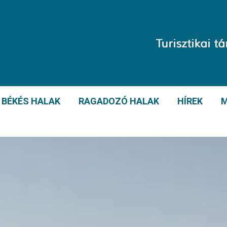
BÉKÉS HALAK
RAGADOZÓ HALAK
HÍREK
M