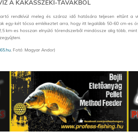
VÍZ A KAKASSZÉKI-TAVAKBÓL
artó rendkívül meleg és száraz idő hatására teljesen eltűnt a v
ak egy-két tócsa emlékeztet arra, hogy itt legalább 50-60 cm-es 
A 2,5 km-es hosszan elnyúló tórendszerből mindössze alig több, min
zegyűjteni.
65.hu
, Fotó: Magyar Andor)