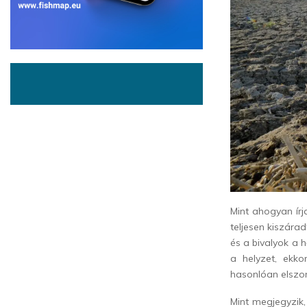
Mint ahogyan írj
teljesen kiszára
és a bivalyok a h
a helyzet, ekkor
hasonlóan elszom
Mint megjegyzik,