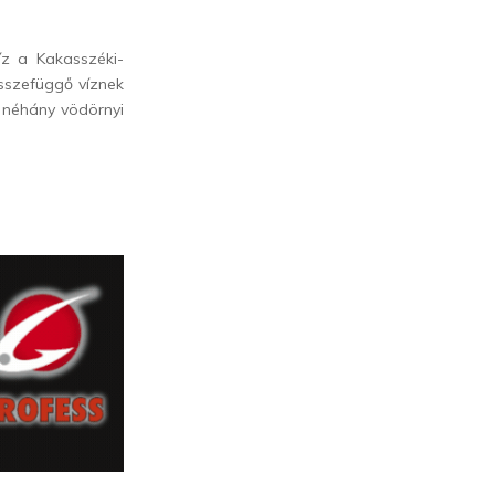
íz a Kakasszéki-
összefüggő víznek
t néhány vödörnyi