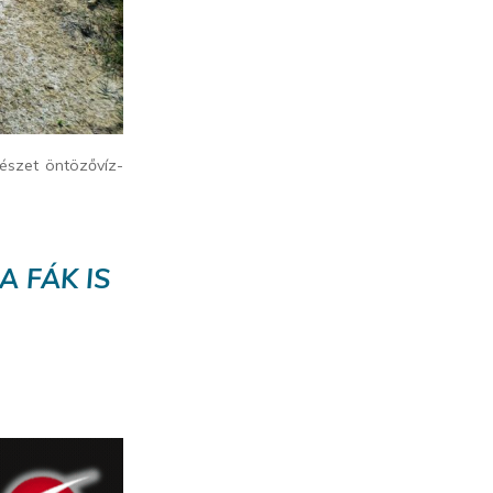
észet öntözővíz-
A FÁK IS