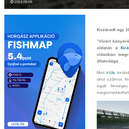
2024.09.09.
Kiszáradt egy 1
“Vízért könyör
oldalán a
Kir
videóban megr
állatvilága.
Mint
írták
, kirá
ahol számos fé
egyik fenséges
megismerkedhetün