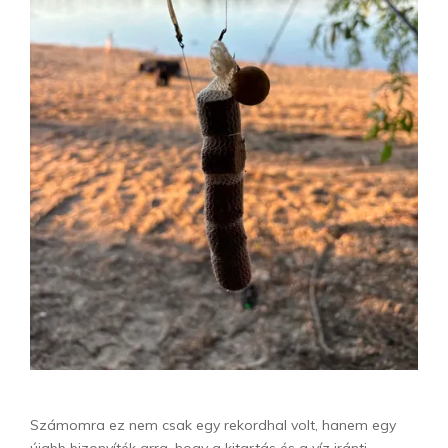
Számomra ez nem csak egy rekordhal volt, hanem egy
újabb bizonyíték arra, hogy a kitartás és a víz iránti