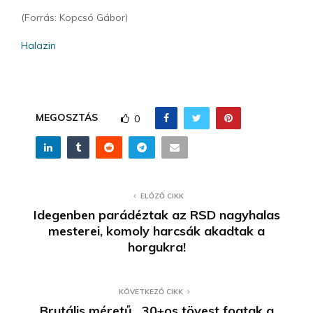
(Forrás: Kopcsó Gábor)
Halazin
MEGOSZTÁS
0
ELŐZŐ CIKK
Idegenben parádéztak az RSD nagyhalas
mesterei, komoly harcsák akadtak a
horgukra!
KÖVETKEZŐ CIKK
Brutális méretű , 30+os tövest fogtak a