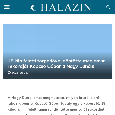
PRIMARY
MENU
18 kiló feletti torpedóval döntötte meg amur
rekordját Kopcsó Gábor a Nagy Dunán!
2026.05.22.
A Nagy Duna ismét megmutatta, milyen brutális erő
lakozik benne. Kopcsó Gábor tavaly egy elképesztő, 18
kilogramm feletti amurral döntötte meg saját rekordját –