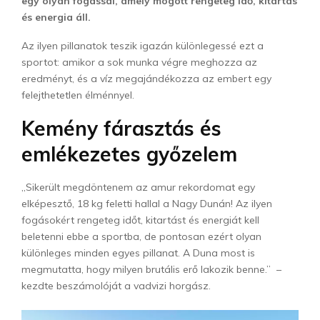
egy olyan fogással, amely mögött rengeteg idő, kitartás
és energia áll.
Az ilyen pillanatok teszik igazán különlegessé ezt a
sportot: amikor a sok munka végre meghozza az
eredményt, és a víz megajándékozza az embert egy
felejthetetlen élménnyel.
Kemény fárasztás és
emlékezetes győzelem
„Sikerült megdöntenem az amur rekordomat egy
elképesztő, 18 kg feletti hallal a Nagy Dunán! Az ilyen
fogásokért rengeteg időt, kitartást és energiát kell
beletenni ebbe a sportba, de pontosan ezért olyan
különleges minden egyes pillanat. A Duna most is
megmutatta, hogy milyen brutális erő lakozik benne.” –
kezdte beszámolóját a vadvizi horgász.