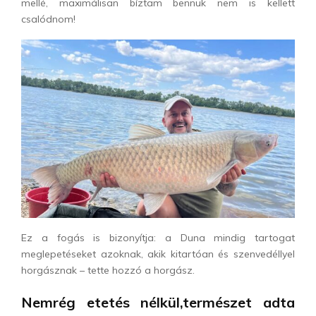
mellé, maximálisan bíztam bennük nem is kellett
csalódnom!
Ez a fogás is bizonyítja: a Duna mindig tartogat
meglepetéseket azoknak, akik kitartóan és szenvedéllyel
horgásznak – tette hozzó a horgász.
Nemrég etetés nélkül,természet adta