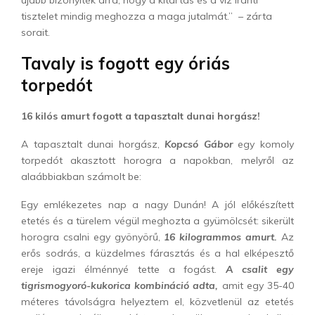
tisztelet mindig meghozza a maga jutalmát.” – zárta
sorait.
Tavaly is fogott egy óriás
torpedót
16 kilós amurt fogott a tapasztalt dunai horgász!
A tapasztalt dunai horgász,
Kopcsó Gábor
egy komoly
torpedót akasztott horogra a napokban, melyről az
alaábbiakban számolt be:
Egy emlékezetes nap a nagy Dunán! A jól előkészített
etetés és a türelem végül meghozta a gyümölcsét: sikerült
horogra csalni egy gyönyörű,
16 kilogrammos amurt.
Az
erős sodrás, a küzdelmes fárasztás és a hal elképesztő
ereje igazi élménnyé tette a fogást.
A csalit egy
tigrismogyoró-kukorica kombináció adta,
amit egy 35-40
méteres távolságra helyeztem el, közvetlenül az etetés