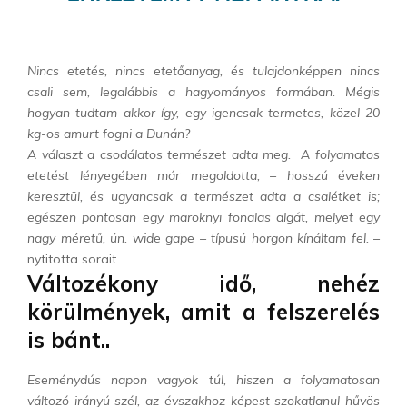
Nincs etetés, nincs etetőanyag, és tulajdonképpen nincs
csali sem, legalábbis a hagyományos formában. Mégis
hogyan tudtam akkor így, egy igencsak termetes, közel 20
kg-os amurt fogni a Dunán?
A választ a csodálatos természet adta meg. A folyamatos
etetést lényegében már megoldotta, – hosszú éveken
keresztül, és ugyancsak a természet adta a csalétket is;
egészen pontosan egy maroknyi fonalas algát, melyet egy
nagy méretű, ún. wide gape – típusú horgon kínáltam fel.
–
nytitotta sorait.
Változékony idő, nehéz
körülmények, amit a felszerelés
is bánt..
Eseménydús napon vagyok túl, hiszen a folyamatosan
változó irányú szél, az évszakhoz képest szokatlanul hűvös