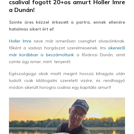
csalival fogott 20+os amurt Holler Imre
a Dunán!
Szinte üres kézzel érkezett a partra, ennek ellenére
hatalmas sikert ért el!
Holler Imre
neve már ismerősen csenghet olvasóinknak,
főként a vadvizi horgászat szerelmeseinek. Imi
sikereiről
már korábban is beszámoltunk
a fővárosi Dunán, amit
szinte úgy ismer, mint tenyerét.
Egészségügyi okok miatt megint hosszú kihagyás után
tudott csak kilátogatni szeretett vizére, és rendhagyó
módon sikerült horogra csalnia egy kapitális amurt!