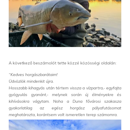
A következő beszámolót tette közzé közösségi oldalán:
“Kedves horgászbarátaim!
Üdvözlök mindenkit újra.
Hosszabb kihagyás után tértem vissza a vízpartra,- egyfajta
gyógyulás gyanánt,- melynek során új élményekre és
kihívásokra vágytam. Noha a Duna fővárosi szakasza
gyakorlatilag az egész horgász pályafutásomat
meghatározta, korántsem volt ismeretlen terep számomra.