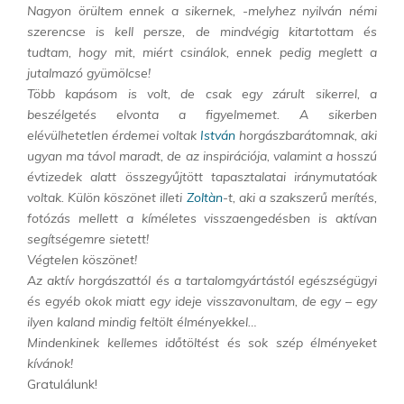
Nagyon örültem ennek a sikernek, -melyhez nyilván némi
szerencse is kell persze, de mindvégig kitartottam és
tudtam, hogy mit, miért csinálok, ennek pedig meglett a
jutalmazó gyümölcse!
Több kapásom is volt, de csak egy zárult sikerrel, a
beszélgetés elvonta a figyelmemet. A sikerben
elévülhetetlen érdemei voltak
István
horgászbarátomnak, aki
ugyan ma távol maradt, de az inspirációja, valamint a hosszú
évtizedek alatt összegyűjtött tapasztalatai iránymutatóak
voltak. Külön köszönet illeti
Zoltàn
-t, aki a szakszerű merítés,
fotózás mellett a kíméletes visszaengedésben is aktívan
segítségemre sietett!
Végtelen köszönet!
Az aktív horgászattól és a tartalomgyártástól egészségügyi
és egyéb okok miatt egy ideje visszavonultam, de egy – egy
ilyen kaland mindig feltölt élményekkel…
Mindenkinek kellemes időtöltést és sok szép élményeket
kívánok!
Gratulálunk!