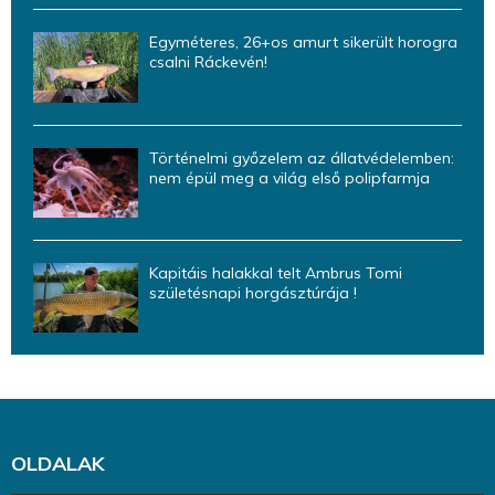
Egyméteres, 26+os amurt sikerült horogra
csalni Ráckevén!
Történelmi győzelem az állatvédelemben:
nem épül meg a világ első polipfarmja
Kapitáis halakkal telt Ambrus Tomi
születésnapi horgásztúrája !
OLDALAK