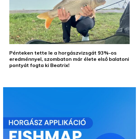
Pénteken tette le a horgászvizsgát 93%-os
eredménnyel, szombaton már élete első balatoni
pontyát fogta ki Beatrix!