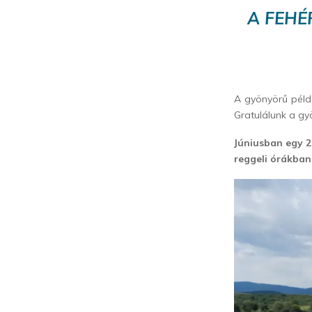
A FEHÉ
A gyönyörű péld
Gratulálunk a g
Júniusban egy 2
reggeli órákban