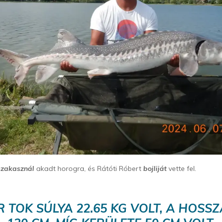
szakasznál
akadt horogra, és Rátóti Róbert
bojliját
vette fel.
R TOK SÚLYA 22.65 KG VOLT, A HOSSZ