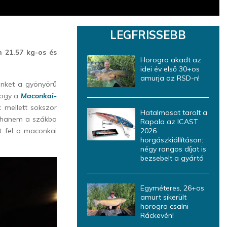
LEGFRISSEBB
n 21.57 kg-os és
Horogra akadt az
idei év első 30+os
amurja az RSD-n!
ünket a gyönyörű
hogy a
Maconkai-
 mellett sokszor
Hatalmasat tarolt a
, hanem a szákba
Rapala az ICAST
lt fel a maconkai
2026
horgászkiállításon:
négy rangos díjat is
bezsebelt a gyártó
Egyméteres, 26+os
amurt sikerült
horogra csalni
Ráckevén!