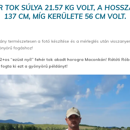
R TOK SÚLYA 21.57 KG VOLT, A HOSSZ
137 CM, MÍG KERÜLETE 56 CM VOLT.
ány természetesen a fotó készítése és a mérleglés után visszanye
yönyörű fogáshoz!
2+os “ezüst nyíl” fehér tok akadt horogra Maconkán! Rátóti Róbe
 fogta ki ezt a gyönyörű példányt!