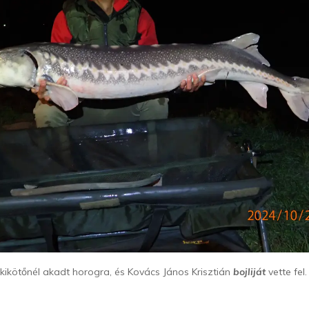
kikötőnél
akadt horogra, és Kovács János Krisztián
bojliját
vette fel.