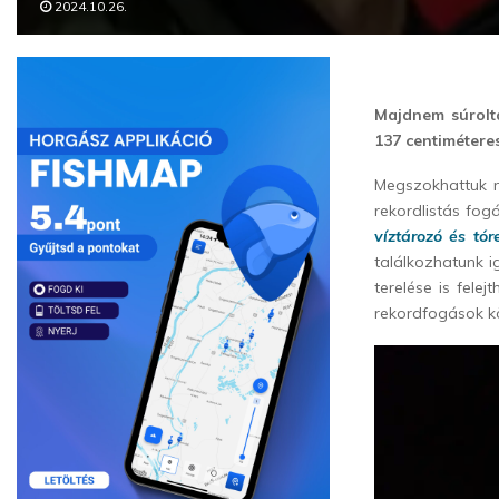
2024.10.26.
Majdnem súrolta
137 centiméteres
Megszokhattuk m
rekordlistás fog
víztározó és tór
találkozhatunk 
terelése is fel
rekordfogások k