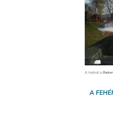
A tokhal a
Reko
A FEHÉ