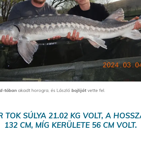
rd-tóban
akadt horogra, és László
bojliját
vette fel.
R TOK SÚLYA 21.02 KG VOLT, A HOSSZ
132 CM, MÍG KERÜLETE 56 CM VOLT.