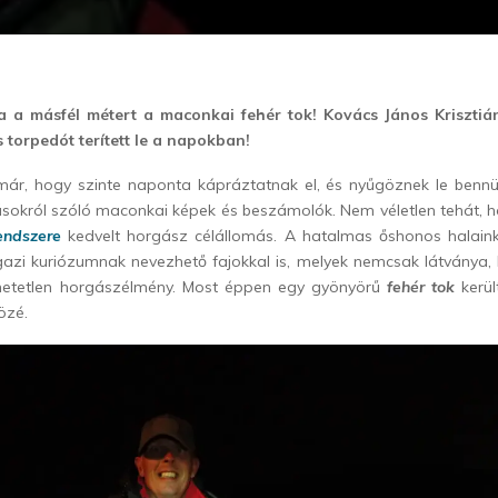
 a másfél métert a maconkai fehér tok! Kovács János Krisztiá
 torpedót terített le a napokban!
ár, hogy szinte naponta kápráztatnak el, és nyűgöznek le benn
ásokról szóló maconkai képek és beszámolók. Nem véletlen tehát, 
endszere
kedvelt horgász célállomás. A hatalmas őshonos halaink
igazi kuriózumnak nevezhető fajokkal is, melyek nemcsak látványa
ejthetetlen horgászélmény. Most éppen egy gyönyörű
fehér tok
kerü
özé.