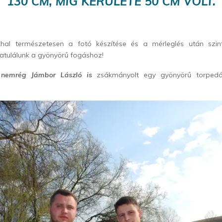
130 CM, MÍG KERÜLETE 50 CM VOLT.
hal természetesen a fotó készítése és a mérleglés után szint
atulálunk a gyönyörű fogáshoz!
, nemrég Jámbor László is
zsákmányolt egy gyönyörű torpedó