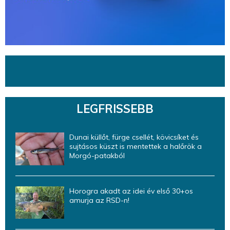
LEGFRISSEBB
Dunai küllőt, fürge csellét, kövicsíket és
sujtásos küszt is mentettek a halőrök a
Morgó-patakból
Horogra akadt az idei év első 30+os
amurja az RSD-n!