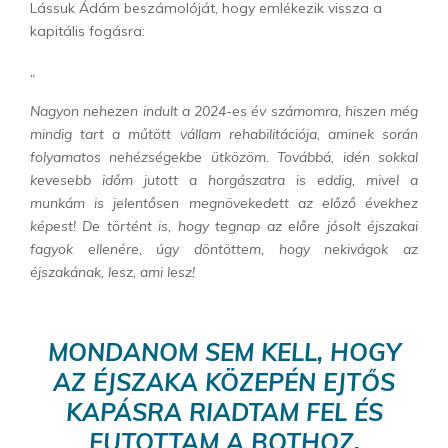
Lássuk Ádám beszámolóját, hogy emlékezik vissza a
kapitális fogásra:
„
Nagyon nehezen indult a 2024-es év számomra, hiszen még
mindig tart a műtött vállam rehabilitációja, aminek során
folyamatos nehézségekbe ütközöm. Továbbá, idén sokkal
kevesebb időm jutott a horgászatra is eddig, mivel a
munkám is jelentősen megnövekedett az előző évekhez
képest! De történt is, hogy tegnap az előre jósolt éjszakai
fagyok ellenére, úgy döntöttem, hogy nekivágok az
éjszakának, lesz, ami lesz!
MONDANOM SEM KELL, HOGY
AZ ÉJSZAKA KÖZEPÉN EJTŐS
KAPÁSRA RIADTAM FEL ÉS
FUTOTTAM A BOTHOZ,