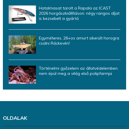
Hatalmasat tarolt a Rapala az ICAST
2026 horgászkiállításon: négy rangos díjat
is bezsebelt a gyártó
Egyméteres, 26+os amurt sikerült horogra
csalni Ráckevén!
Történelmi győzelem az állatvédelemben:
nem épül meg a világ első polipfarmja
OLDALAK