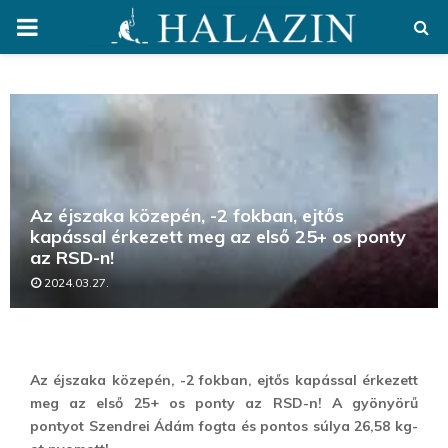
PRIMARY
MENU
Az éjszaka közepén, -2 fokban, ejtős
kapással érkezett meg az első 25+ os ponty
az RSD-n!
2024.03.27.
Az éjszaka közepén, -2 fokban, ejtős kapással érkezett
meg az első 25+ os ponty az RSD-n! A gyönyörű
pontyot Szendrei Ádám fogta és pontos súlya 26,58 kg-