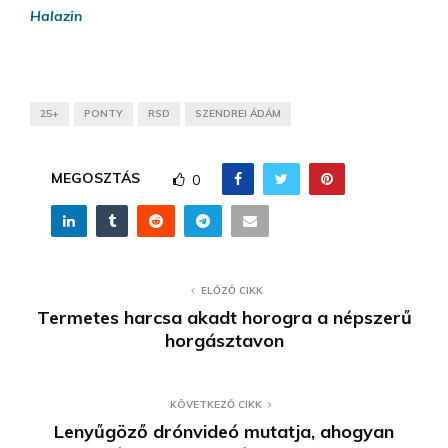
Halazin
25+
PONTY
RSD
SZENDREI ÁDÁM
MEGOSZTÁS
0
ELŐZŐ CIKK
Termetes harcsa akadt horogra a népszerű
horgásztavon
KÖVETKEZŐ CIKK
Lenyűgöző drónvideó mutatja, ahogyan