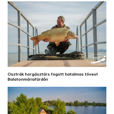
Osztrák horgásztárs fogott hatalmas tövest
Balatonmáriafürdőn