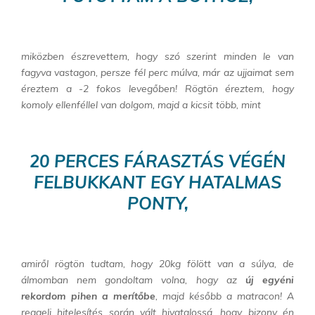
miközben észrevettem, hogy szó szerint minden le van
fagyva vastagon, persze fél perc múlva, már az ujjaimat sem
éreztem a -2 fokos levegőben!
Rögtön éreztem, hogy
komoly ellenféllel van dolgom, majd a kicsit több, mint
20 PERCES FÁRASZTÁS VÉGÉN
FELBUKKANT EGY HATALMAS
PONTY,
amiről rögtön tudtam, hogy 20kg fölött van a súlya, de
álmomban nem gondoltam volna, hogy az
új egyéni
rekordom pihen a merítőbe
, majd később a matracon! A
reggeli hitelesítés során vált hivatalossá, hogy bizony én