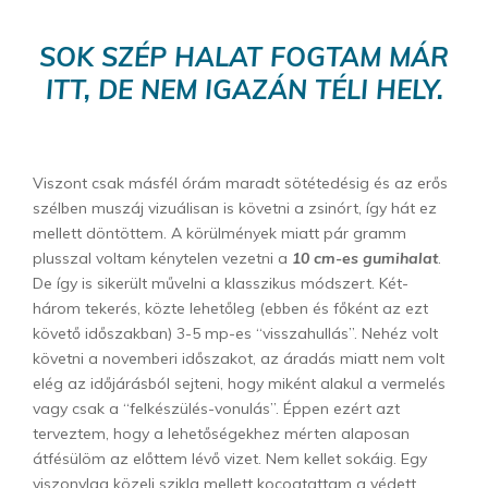
SOK SZÉP HALAT FOGTAM MÁR
ITT, DE NEM IGAZÁN TÉLI HELY.
Viszont csak másfél órám maradt sötétedésig és az erős
szélben muszáj vizuálisan is követni a zsinórt, így hát ez
mellett döntöttem. A körülmények miatt pár gramm
plusszal voltam kénytelen vezetni a
10 cm-es gumihalat
.
De így is sikerült művelni a klasszikus módszert. Két-
három tekerés, közte lehetőleg (ebben és főként az ezt
követő időszakban) 3-5 mp-es “visszahullás”. Nehéz volt
követni a novemberi időszakot, az áradás miatt nem volt
elég az időjárásból sejteni, hogy miként alakul a vermelés
vagy csak a “felkészülés-vonulás”. Éppen ezért azt
terveztem, hogy a lehetőségekhez mérten alaposan
átfésülöm az előttem lévő vizet. Nem kellet sokáig. Egy
viszonylag közeli szikla mellett kocogtattam a védett