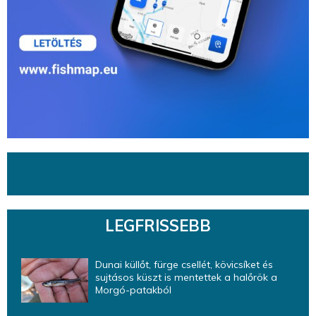
LEGFRISSEBB
Dunai küllőt, fürge csellét, kövicsíket és
sujtásos küszt is mentettek a halőrök a
Morgó-patakból