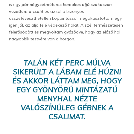
is egy
pár négyzetméteres homokos aljú szakaszon
vezettem a csalit
és azzal a bizonyos
összetéveszthetetlen koppintással megakasztottam egy
igen jól, az alja felé védekező halat. A szél természetesen
felerősödött és megvoltam győződve, hogy az előző hal
nagyobbik testvére van a horgon.
TALÁN KÉT PERC MÚLVA
SIKERÜLT A LÁBAM ELÉ HÚZNI
ÉS AKKOR LÁTTAM MEG, HOGY
EGY GYÖNYÖRŰ MINTÁZATÚ
MENYHAL NÉZTE
VALÓSZÍNŰLEG GÉBNEK A
CSALIMAT.