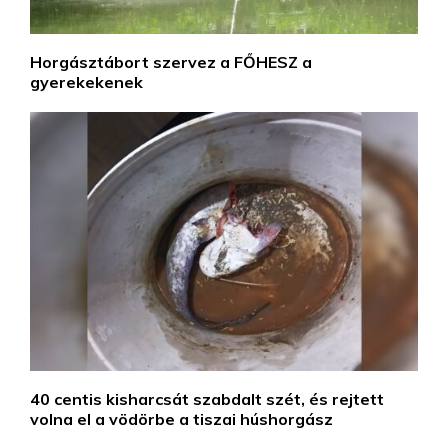
Horgásztábort szervez a FŐHESZ a
gyerekekenek
40 centis kisharcsát szabdalt szét, és rejtett
volna el a vödörbe a tiszai húshorgász