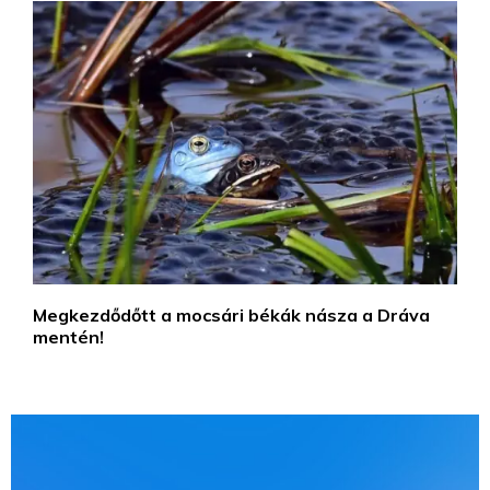
Megkezdődőtt a mocsári békák násza a Dráva
mentén!