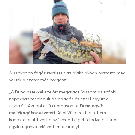
A szokatlan fogás részleteit az alábbiakban osztotta meg
velünk a szerencsés horgász:
„A Duna hetekkel ezelőtt megáradt. Viszont az utóbbi
napokban megindult az apadás és ezzel együtt a
tisztulás. Aznapi első állomásom a
Duna egyik
mellékágához vezetett
. Ahol 20 percet töltöttem
kapástalanul. Ezért a szélvédettséget feladva a Duna
egyik ruganya felé vettem az irányt.