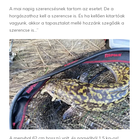
A mai napig szerencsésnek tartom az esetet. De a
horgászathoz kell a szerencse is. És ha kellően kitartóak
vagyunk, akkor a tapasztalat mellé hozzánk szegődik a
szerencse is…”
A menyhal 62 cm hosszú volt, és nagyjából 1,5 kg-os!