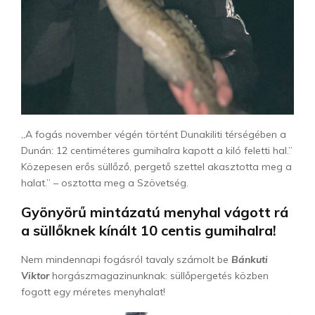
„A fogás november végén történt Dunakiliti térségében a
Dunán: 12 centiméteres gumihalra kapott a kiló feletti hal.”
Közepesen erős süllőző, pergető szettel akasztotta meg a
halat.” – osztotta meg a Szövetség.
Gyönyörű mintázatú menyhal vágott rá
a süllőknek kínált 10 centis gumihalra!
Nem mindennapi fogásról tavaly számolt be
Bánkuti
Viktor
horgászmagazinunknak: süllőpergetés közben
fogott egy méretes menyhalat!