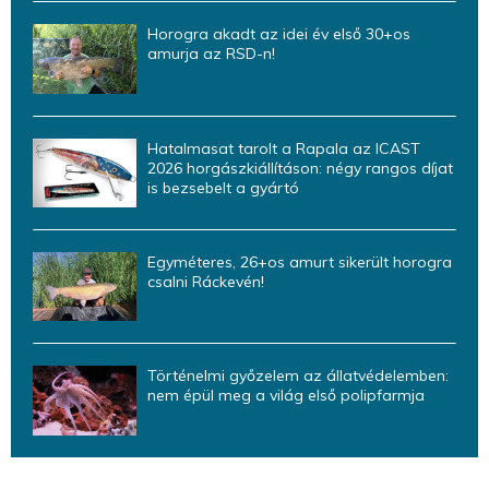
Horogra akadt az idei év első 30+os
amurja az RSD-n!
Hatalmasat tarolt a Rapala az ICAST
2026 horgászkiállításon: négy rangos díjat
is bezsebelt a gyártó
Egyméteres, 26+os amurt sikerült horogra
csalni Ráckevén!
Történelmi győzelem az állatvédelemben:
nem épül meg a világ első polipfarmja