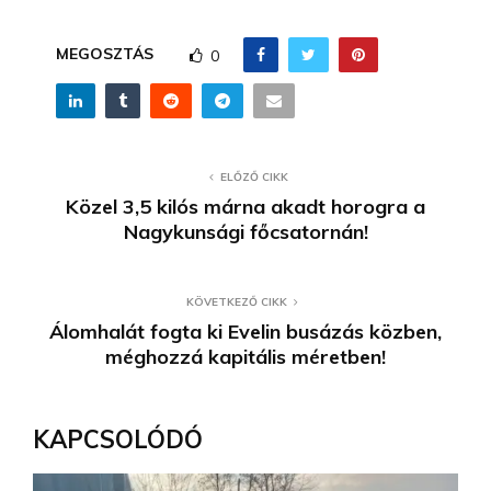
MEGOSZTÁS
0
ELŐZŐ CIKK
Közel 3,5 kilós márna akadt horogra a
Nagykunsági főcsatornán!
KÖVETKEZŐ CIKK
Álomhalát fogta ki Evelin busázás közben,
méghozzá kapitális méretben!
KAPCSOLÓDÓ