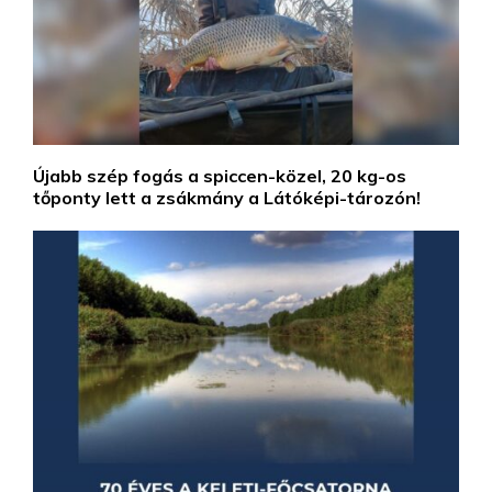
Újabb szép fogás a spiccen-közel, 20 kg-os
tőponty lett a zsákmány a Látóképi-tározón!