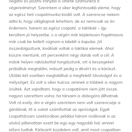
negatív és pozitív irányba is vihetik számunkra a
végeredményt. Szerintem a siker legfontosabb eleme, hogy
az egész heti csapatmunka kiváló volt. A szerencse nekem
adta ki, hogy világbajnok lehettem, de ez nemcsak az én
érdemem, hanem az egész csapaté, a taktikáé – így
kerültem jó helyzetbe, s a végén már képletesen fogalmazva
már csak be kellett rúgnom a labdát a kapuba. Jól
összedolgoztunk, kiválóak voltak a taktikai elemek. Ahol
küszre mentünk, ott percenként négy darab volt a cél. A
másik helyen rakósbottal horgásztunk, ott a keszegeket
próbáltuk megtalálni, másutt pedig a dévért és a kárászt.
Utóbbi két esetben megtaláltuk a megfelelő távolságot és a
mélységet. Ez volt a siker kulcsa, aminek a többiek is nagyon
örültek. Azt sajnáltam, hogy a csapatérem nem jött össze,
nagyon szerettem volna, ha társaim is dobogóra állhatnak.
Volt rá esély, ám a végén szerintem nem volt szerencséje a
gárdának, itt is sokat számítottak az apróságok. Egyik
csapattársam szektorában például három riválisnak is az
utolsó pillanatban esett be egy-egy nagyobb hal, amivel
előzni tudtak. Kiélezett küzdelem volt, amit most csapatban