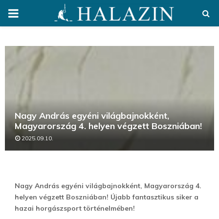
PRIMARY
MENU
Nagy András egyéni világbajnokként,
Magyarország 4. helyen végzett Boszniában!
2025.09.10.
Nagy András egyéni világbajnokként, Magyarország 4.
helyen végzett Boszniában! Újabb fantasztikus siker a
hazai horgászsport történelmében!