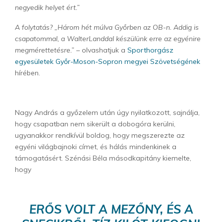
negyedik helyet ért.”
A folytatás? „Három hét múlva Győrben az OB-n. Addig is
csapatommal, a WalterLanddal készülünk erre az egyénire
megmérettetésre.”
– olvashatjuk a
Sporthorgász
egyesületek Győr-Moson-Sopron megyei Szövetségének
hírében.
Nagy András a győzelem után úgy nyilatkozott, sajnálja,
hogy csapatban nem sikerült a dobogóra kerülni,
ugyanakkor rendkívül boldog, hogy megszerezte az
egyéni világbajnoki címet, és hálás mindenkinek a
támogatásért. Szénási Béla másodkapitány kiemelte,
hogy
ERŐS VOLT A MEZŐNY, ÉS A