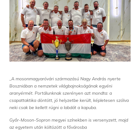
„A mosonmagyaróvári származású Nagy András nyerte
Boszniában a nemzetek világbajnokságának egyéni
aranyérmét. Portálunknak szerényen azt mondta: a
csapattaktika döntött, jó helyzetbe került, képletesen szólva
neki csak be kellett rúgni a labdát a kapuba.
Győr-Moson-Sopron megyei színekben is versenyzett, majd
az egyetem után költözött a fővárosba