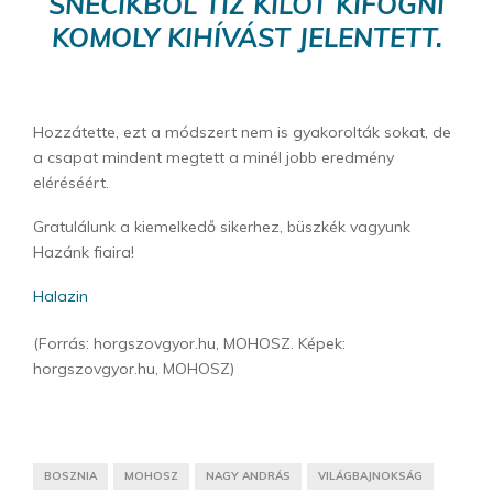
SNECIKBŐL TÍZ KILÓT KIFOGNI
KOMOLY KIHÍVÁST JELENTETT.
Hozzátette, ezt a módszert nem is gyakorolták sokat, de
a csapat mindent megtett a minél jobb eredmény
eléréséért.
Gratulálunk a kiemelkedő sikerhez, büszkék vagyunk
Hazánk fiaira!
Halazin
(Forrás: horgszovgyor.hu, MOHOSZ. Képek:
horgszovgyor.hu, MOHOSZ)
BOSZNIA
MOHOSZ
NAGY ANDRÁS
VILÁGBAJNOKSÁG