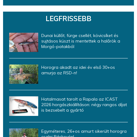
LEGFRISSEBB
Dunai küllőt, fürge csellét, kövicsíket és
sujtásos küszt is mentettek a halőrök a
Morgó-patakból
Horogra akadt az idei év első 30+os
amurja az RSD-n!
Hatalmasat tarolt a Rapala az ICAST
2026 horgászkiállításon: négy rangos díjat
is bezsebelt a gyártó
Egyméteres, 26+os amurt sikerült horogra
csalni Ráckevén!