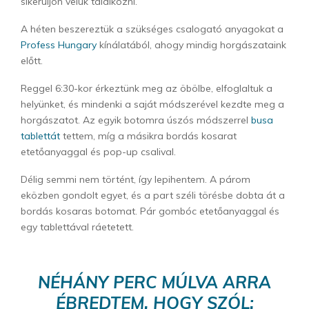
sikerüljön velük találkozni.
A héten beszereztük a szükséges csalogató anyagokat a
Profess Hungary
kínálatából, ahogy mindig horgászataink
előtt.
Reggel 6:30-kor érkeztünk meg az öbölbe, elfoglaltuk a
helyünket, és mindenki a saját módszerével kezdte meg a
horgászatot. Az egyik botomra úszós módszerrel
busa
tablettát
tettem, míg a másikra bordás kosarat
etetőanyaggal és pop-up csalival.
Délig semmi nem történt, így lepihentem. A párom
eközben gondolt egyet, és a part széli törésbe dobta át a
bordás kosaras botomat. Pár gombóc etetőanyaggal és
egy tablettával ráetetett.
NÉHÁNY PERC MÚLVA ARRA
ÉBREDTEM, HOGY SZÓL: