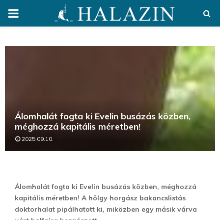
PRIMARY
MENU
Álomhalát fogta ki Evelin busázás közben,
méghozzá kapitális méretben!
2025.09.10.
Álomhalát fogta ki Evelin busázás közben, méghozzá
kapitális méretben! A hölgy horgász bakancslistás
doktorhalat pipálhatott ki, miközben egy másik várva