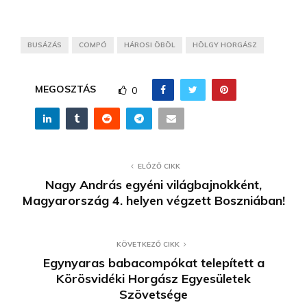
BUSÁZÁS
COMPÓ
HÁROSI ÖBÖL
HÖLGY HORGÁSZ
MEGOSZTÁS
0
ELŐZŐ CIKK
Nagy András egyéni világbajnokként,
Magyarország 4. helyen végzett Boszniában!
KÖVETKEZŐ CIKK
Egynyaras babacompókat telepített a
Körösvidéki Horgász Egyesületek
Szövetsége