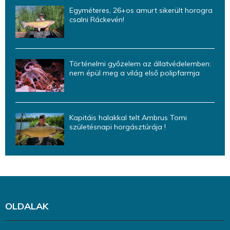
Egyméteres, 26+os amurt sikerült horogra
csalni Ráckevén!
Történelmi győzelem az állatvédelemben:
nem épül meg a világ első polipfarmja
Kapitáis halakkal telt Ambrus Tomi
születésnapi horgásztúrája !
OLDALAK