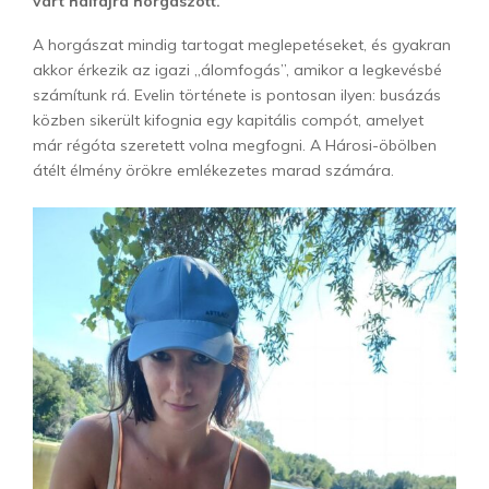
várt halfajra horgászott.
A horgászat mindig tartogat meglepetéseket, és gyakran
akkor érkezik az igazi „álomfogás”, amikor a legkevésbé
számítunk rá. Evelin története is pontosan ilyen: busázás
közben sikerült kifognia egy kapitális compót, amelyet
már régóta szeretett volna megfogni. A Hárosi-öbölben
átélt élmény örökre emlékezetes marad számára.